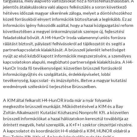
tárgyalása, mely alapvető változásokat hoz a forrásfelhasználásban. A
jelentős átalakulásokra való alapos felkészülés a soron következő
hétéves időszak magyar sikerének záloga, melyet a döntéshozókhoz
közeli forrásokból elnyert információk biztosítanak a leginkább. Ez az
információs igény fokozódik azáltal, hogy a hazai közigazgatási reform
következtében a megyei önkormányzatok szerepe új, fejlesztési
feladatokkal bővült. A H4-HunOr Iroda valamennyi uniós forrásra
rálátást biztosít, pályázati felhívásokról ad tájékozatót és segíti a
partnerkapcsolatok kialakítását. A brüsszeli jelenlét lehetőséget
nyújt az első kézből kapott információk megszerzésére, a személyes
kapcsolatokon alapuló, megbízható partnerségek kialakítására. A H4-
HunOr Iroda fő tevékenységei: közvetlen brüsszeli forrásokról
információgyűjtés és szolgáltatás, érdekképviselet, lobbi
tevékenység, kapcsolat- és imázsépítés, illetve a magyar kutatási
eredmények széleskörű terjesztése Brüsszelben.
A KIM által felkarolt H4-HunOR iroda már a nyár folyamán
megkezdte brüsszeli munkáját. Működtetésével a KIM és a Bay
Zoltán Alkalmazott Kutatási Közhasznú Nonprofit Kft. a közvetlen
brüsszeli információkat a hazai hálózatokon keresztül továbbítja az
érintett megyék, helyi szereplők, a K+F+I szektor címzettjei részére.
A kapcsolatot és koordinációt H-4 oldalról a KIM, HUNOR oldalról a
Bay Zoltán Kft. látja el. Az Iroda képviselője nyár óta építi a