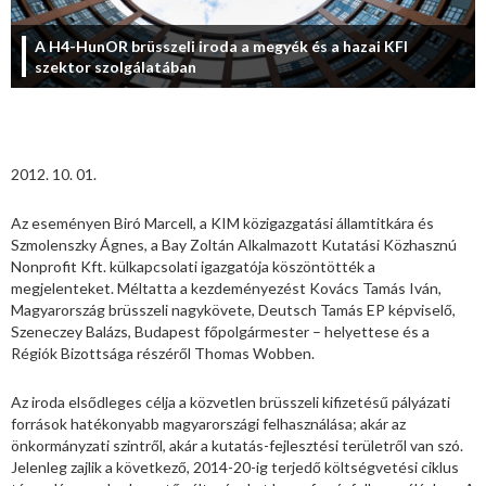
A H4-HunOR brüsszeli iroda a megyék és a hazai KFI
szektor szolgálatában
2012. 10. 01.
Az eseményen Biró Marcell, a KIM közigazgatási államtitkára és
Szmolenszky Ágnes, a Bay Zoltán Alkalmazott Kutatási Közhasznú
Nonprofit Kft. külkapcsolati igazgatója köszöntötték a
megjelenteket. Méltatta a kezdeményezést Kovács Tamás Iván,
Magyarország brüsszeli nagykövete, Deutsch Tamás EP képviselő,
Szeneczey Balázs, Budapest főpolgármester – helyettese és a
Régiók Bizottsága részéről Thomas Wobben.
Az iroda elsődleges célja a közvetlen brüsszeli kifizetésű pályázati
források hatékonyabb magyarországi felhasználása; akár az
önkormányzati szintről, akár a kutatás-fejlesztési területről van szó.
Jelenleg zajlik a következő, 2014-20-ig terjedő költségvetési ciklus