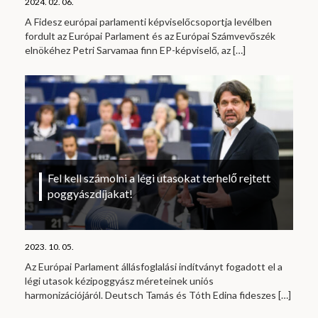
2024. 02. 06.
A Fidesz európai parlamenti képviselőcsoportja levélben
fordult az Európai Parlament és az Európai Számvevőszék
elnökéhez Petri Sarvamaa finn EP-képviselő, az
[…]
Fel kell számolni a légi utasokat terhelő rejtett
poggyászdíjakat!
2023. 10. 05.
Az Európai Parlament állásfoglalási indítványt fogadott el a
légi utasok kézipoggyász méreteinek uniós
harmonizációjáról. Deutsch Tamás és Tóth Edina fideszes
[…]