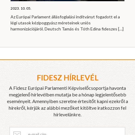
2023. 10. 05.
Az Európai Parlament állásfoglalási indítványt fogadott el a
légi utasok kézipoggyász méreteinek uniós
harmonizációjáról. Deutsch Tamás és Tóth Edina fideszes
[…]
FIDESZ HÍRLEVÉL
A Fidesz Európai Parlamenti Képviselőcsoportja havonta
megjelenő hírlevélben mutatja be a hónap legjelentősebb
eseményeit. Amennyiben szeretne értesítőt kapni ezekről a
hírekről, kérjük az alábbi mezőket kitöltve iratkozzon fel
hírlevelünkre.