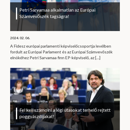
Petri Sarvamaa alkalmatlan az Európai
Számvevőszék tagságra!
2024. 02. 06.
A Fidesz európai parlamenti képviselőcsoportja levélben
fordult az Európai Parlament és az Európai Számvevőszék
elnökéhez Petri Sarvamaa finn EP-képviselő, az
[…]
Fel kell számolni a légi utasokat terhelő rejtett
poggyászdíjakat!