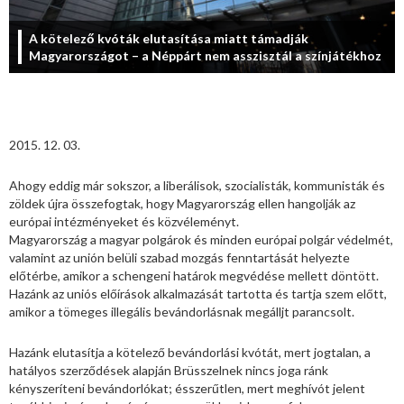
A kötelező kvóták elutasítása miatt támadják
Magyarországot – a Néppárt nem asszisztál a színjátékhoz
2015. 12. 03.
Ahogy eddig már sokszor, a liberálisok, szocialisták, kommunisták és
zöldek újra összefogtak, hogy Magyarország ellen hangolják az
európai intézményeket és közvéleményt.
Magyarország a magyar polgárok és minden európai polgár védelmét,
valamint az unión belüli szabad mozgás fenntartását helyezte
előtérbe, amikor a schengeni határok megvédése mellett döntött.
Hazánk az uniós előírások alkalmazását tartotta és tartja szem előtt,
amikor a tömeges illegális bevándorlásnak megálljt parancsolt.
Hazánk elutasítja a kötelező bevándorlási kvótát, mert jogtalan, a
hatályos szerződések alapján Brüsszelnek nincs joga ránk
kényszeríteni bevándorlókat; ésszerűtlen, mert meghívót jelent