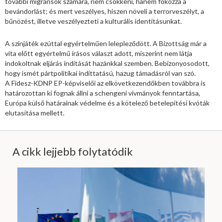
további migránsok számára, nem csökkeni, hanem fokozza a
bevándorlást; és mert veszélyes, hiszen növeli a terrorveszélyt, a
bűnözést, illetve veszélyezteti a kulturális identitásunkat.
A színjáték ezúttal egyértelműen lelepleződött. A Bizottság már a
vita előtt egyértelmű írásos választ adott, miszerint nem látja
indokoltnak eljárás indítását hazánkkal szemben. Bebizonyosodott,
hogy ismét pártpolitikai indíttatású, hazug támadásról van szó.
A Fidesz-KDNP EP-képviselői az elkövetkezendőkben továbbra is
határozottan ki fognak állni a schengeni vívmányok fenntartása,
Európa külső határainak védelme és a kötelező betelepítési kvóták
elutasítása mellett.
A cikk lejjebb folytatódik