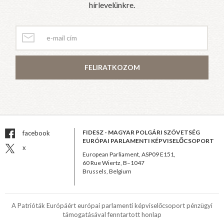
hírlevelünkre.
FELIRATKOZOM
FIDESZ - MAGYAR POLGÁRI SZÖVETSÉG
facebook
EURÓPAI PARLAMENTI KÉPVISELŐCSOPORT
x
European Parliament, ASP09 E151,
60 Rue Wiertz, B–1047
Brussels, Belgium
A Patrióták Európáért európai parlamenti képviselőcsoport pénzügyi
támogatásával fenntartott honlap