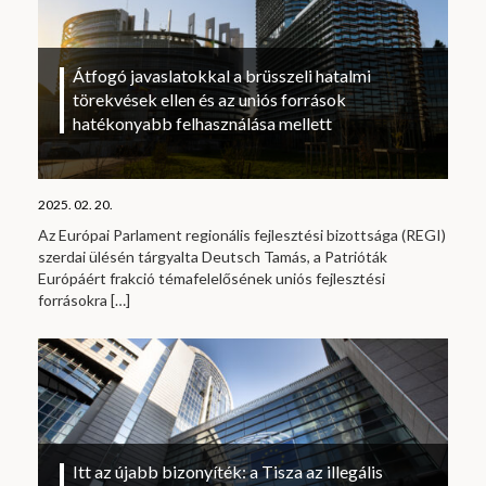
Átfogó javaslatokkal a brüsszeli hatalmi
törekvések ellen és az uniós források
hatékonyabb felhasználása mellett
2025. 02. 20.
Az Európai Parlament regionális fejlesztési bizottsága (REGI)
szerdai ülésén tárgyalta Deutsch Tamás, a Patrióták
Európáért frakció témafelelősének uniós fejlesztési
forrásokra
[…]
Itt az újabb bizonyíték: a Tisza az illegális