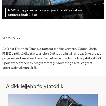
A MOB fogyatékosok sportjáért felelős szakmai
tagozatának ülése
2012. 09. 27.
Az ülést Deutsch Tamás, a tagozat elnöke vezette. Gódor László
FMSZ elnök tájékoztatta a jelenlévőket a zánkai rendezvénysorozat
programjáról, majd ezt követően előadást tartott a Fogyatékkal Élők
Sportszervezeteinek Magyarországi Szövetsége által végzett
sportszakmai munkáról.
A cikk lejjebb folytatódik