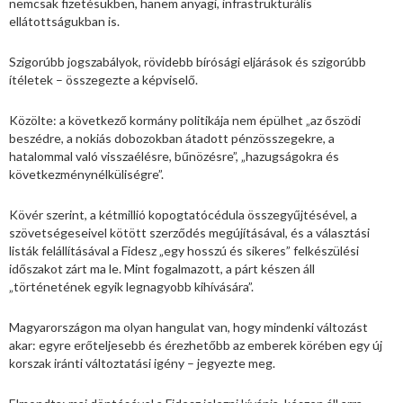
nemcsak fizetésükben, hanem anyagi, infrastrukturális
ellátottságukban is.
Szigorúbb jogszabályok, rövidebb bírósági eljárások és szigorúbb
ítéletek – összegezte a képviselő.
Közölte: a következő kormány politikája nem épülhet „az őszödi
beszédre, a nokiás dobozokban átadott pénzösszegekre, a
hatalommal való visszaélésre, bűnözésre”, „hazugságokra és
következménynélküliségre”.
Kövér szerint, a kétmillió kopogtatócédula összegyűjtésével, a
szövetségeseivel kötött szerződés megújításával, és a választási
listák felállításával a Fidesz „egy hosszú és sikeres” felkészülési
időszakot zárt ma le. Mint fogalmazott, a párt készen áll
„történetének egyik legnagyobb kihívására”.
Magyarországon ma olyan hangulat van, hogy mindenki változást
akar: egyre erőteljesebb és érezhetőbb az emberek körében egy új
korszak iránti változtatási igény – jegyezte meg.