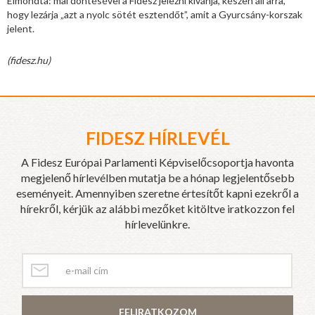
Elmondta: mai döntésével a Fidesz jelezni kívánja, készen áll arra,
hogy lezárja „azt a nyolc sötét esztendőt”, amit a Gyurcsány-korszak
jelent.
(fidesz.hu)
FIDESZ HÍRLEVÉL
A Fidesz Európai Parlamenti Képviselőcsoportja havonta
megjelenő hírlevélben mutatja be a hónap legjelentősebb
eseményeit. Amennyiben szeretne értesítőt kapni ezekről a
hírekről, kérjük az alábbi mezőket kitöltve iratkozzon fel
hírlevelünkre.
FELIRATKOZOM