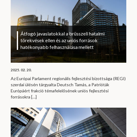
Átfogó javaslatokkal a brüsszeli hatalmi
törekvések ellen és az uniós források
hatékonyabb felhasználása mellett
2025. 02. 20.
Az Európai Parlament regionális fejlesztési bizottsága (REGI)
szerdai ülésén tárgyalta Deutsch Tamás, a Patrióták
Európáért frakció témafelelősének uniós fejlesztési
forrásokra
[…]