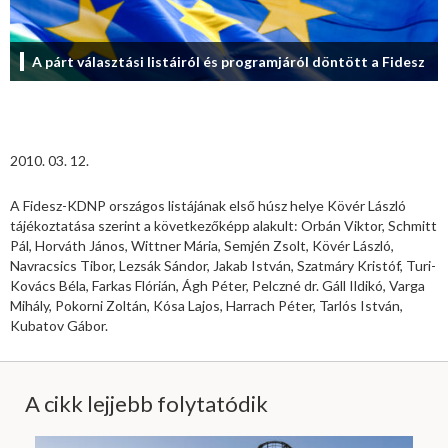
A párt választási listáiról és programjáról döntött a Fidesz
2010. 03. 12.
A Fidesz-KDNP országos listájának első húsz helye Kövér László
tájékoztatása szerint a következőképp alakult: Orbán Viktor, Schmitt
Pál, Horváth János, Wittner Mária, Semjén Zsolt, Kövér László,
Navracsics Tibor, Lezsák Sándor, Jakab István, Szatmáry Kristóf, Turi-
Kovács Béla, Farkas Flórián, Ágh Péter, Pelczné dr. Gáll Ildikó, Varga
Mihály, Pokorni Zoltán, Kósa Lajos, Harrach Péter, Tarlós István,
Kubatov Gábor.
A cikk lejjebb folytatódik