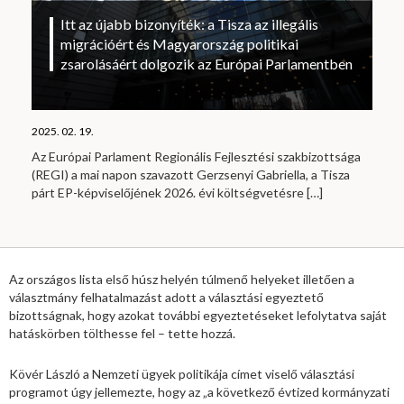
Itt az újabb bizonyíték: a Tisza az illegális
migrációért és Magyarország politikai
zsarolásáért dolgozik az Európai Parlamentben
2025. 02. 19.
Az Európai Parlament Regionális Fejlesztési szakbizottsága
(REGI) a mai napon szavazott Gerzsenyi Gabriella, a Tisza
párt EP-képviselőjének 2026. évi költségvetésre
[…]
Az országos lista első húsz helyén túlmenő helyeket illetően a
választmány felhatalmazást adott a választási egyeztető
bizottságnak, hogy azokat további egyeztetéseket lefolytatva saját
hatáskörben tölthesse fel – tette hozzá.
Kövér László a Nemzeti ügyek politikája címet viselő választási
programot úgy jellemezte, hogy az „a következő évtized kormányzati