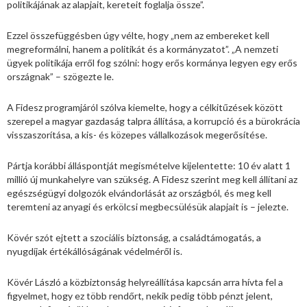
politikájának az alapjait, kereteit foglalja össze”.
Ezzel összefüggésben úgy vélte, hogy „nem az embereket kell
megreformálni, hanem a politikát és a kormányzatot”. „A nemzeti
ügyek politikája erről fog szólni: hogy erős kormánya legyen egy erős
országnak” – szögezte le.
A Fidesz programjáról szólva kiemelte, hogy a célkitűzések között
szerepel a magyar gazdaság talpra állítása, a korrupció és a bürokrácia
visszaszorítása, a kis- és közepes vállalkozások megerősítése.
Pártja korábbi álláspontját megismételve kijelentette: 10 év alatt 1
millió új munkahelyre van szükség. A Fidesz szerint meg kell állítani az
egészségügyi dolgozók elvándorlását az országból, és meg kell
teremteni az anyagi és erkölcsi megbecsülésük alapjait is – jelezte.
Kövér szót ejtett a szociális biztonság, a családtámogatás, a
nyugdíjak értékállóságának védelméről is.
Kövér László a közbiztonság helyreállítása kapcsán arra hívta fel a
figyelmet, hogy ez több rendőrt, nekik pedig több pénzt jelent,