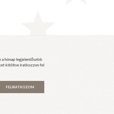
e a hónap legjelentősebb
et kitöltve iratkozzon fel
FELIRATKOZOM