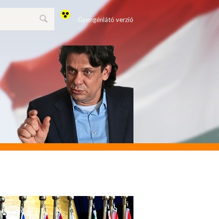
Gyengénlátó verzió