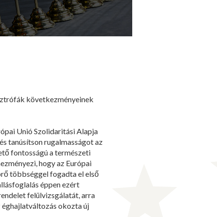
asztrófák következményeinek
ópai Unió Szolidaritási Alapja
 és tanúsítson rugalmasságot az
vető fontosságú a természeti
hezményezi, hogy az Európai
prő többséggel fogadta el első
llásfoglalás éppen ezért
endelet felülvizsgálatát, arra
 éghajlatváltozás okozta új