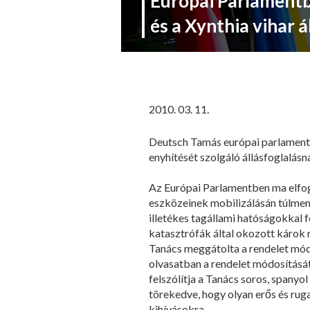
Európai Parlamentb
és a Xynthia vihar á
2010. 03. 11.
Deutsch Tamás európai parlament
enyhítését szolgáló állásfoglalás
Az Európai Parlamentben ma elfogad
eszközeinek mobilizálásán túlmenő
illetékes tagállami hatóságokkal f
katasztrófák által okozott károk
Tanács meggátolta a rendelet módo
olvasatban a rendelet módosítását
felszólítja a Tanács soros, spanyol
törekedve, hogy olyan erős és rug
kihívásokra.