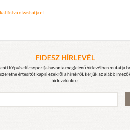
attintva olvashatja el.
FIDESZ HÍRLEVÉL
enti Képviselőcsoportja havonta megjelenő hírlevélben mutatja b
eretne értesítőt kapni ezekről a hírekről, kérjük az alábbi mezők
hírlevelünkre.