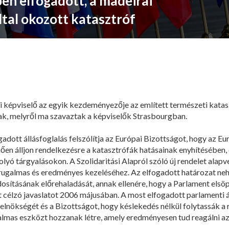
en elfogadott, a madeirai
ltal okozott katasztróf
i képviselő az egyik kezdeményezője az említett természeti kat
nak, melyről ma szavaztak a képviselők Strasbourgban.
ott állásfoglalás felszólítja az Európai Bizottságot, hogy az Eur
en álljon rendelkezésre a katasztrófák hatásainak enyhítésében,
olyó tárgyalásokon. A Szolidaritási Alapról szóló új rendelet alap
 rugalmas és eredményes kezeléséhez. Az elfogadott határozat ne
sításának előrehaladását, annak ellenére, hogy a Parlament elsö
 célzó javaslatot 2006 májusában. A most elfogadott parlamenti á
 elnökségét és a Bizottságot, hogy késlekedés nélkül folytassák a r
almas eszközt hozzanak létre, amely eredményesen tud reagálni az