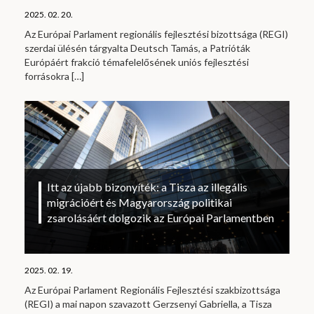
2025. 02. 20.
Az Európai Parlament regionális fejlesztési bizottsága (REGI)
szerdai ülésén tárgyalta Deutsch Tamás, a Patrióták
Európáért frakció témafelelősének uniós fejlesztési
forrásokra
[…]
Itt az újabb bizonyíték: a Tisza az illegális
migrációért és Magyarország politikai
zsarolásáért dolgozik az Európai Parlamentben
2025. 02. 19.
Az Európai Parlament Regionális Fejlesztési szakbizottsága
(REGI) a mai napon szavazott Gerzsenyi Gabriella, a Tisza