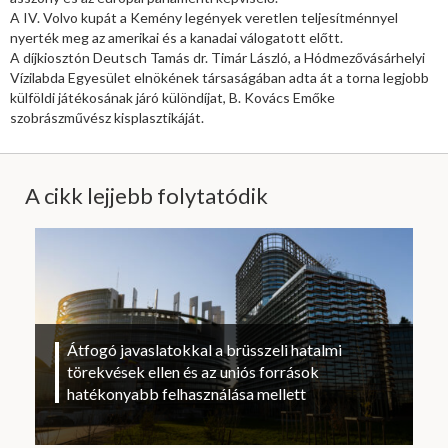
A IV. Volvo kupát a Kemény legények veretlen teljesítménnyel
nyerték meg az amerikai és a kanadai válogatott előtt.
A díjkiosztón Deutsch Tamás dr. Timár László, a Hódmezővásárhelyi
Vízilabda Egyesület elnökének társaságában adta át a torna legjobb
külföldi játékosának járó különdíjat, B. Kovács Emőke
szobrászművész kisplasztikáját.
A cikk lejjebb folytatódik
Átfogó javaslatokkal a brüsszeli hatalmi
törekvések ellen és az uniós források
hatékonyabb felhasználása mellett