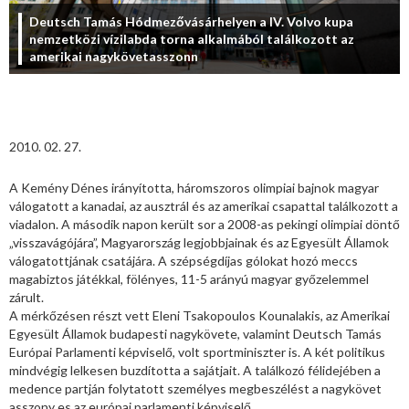
Deutsch Tamás Hódmezővásárhelyen a IV. Volvo kupa
nemzetközi vízilabda torna alkalmából találkozott az
amerikai nagykövetasszonn
2010. 02. 27.
A Kemény Dénes irányította, háromszoros olimpiai bajnok magyar
válogatott a kanadai, az ausztrál és az amerikai csapattal találkozott a
viadalon. A második napon került sor a 2008-as pekingi olimpiai döntő
„visszavágójára”, Magyarország legjobbjainak és az Egyesült Államok
válogatottjának csatájára. A szépségdíjas gólokat hozó meccs
magabiztos játékkal, fölényes, 11-5 arányú magyar győzelemmel
zárult.
A mérkőzésen részt vett Eleni Tsakopoulos Kounalakis, az Amerikai
Egyesült Államok budapesti nagykövete, valamint Deutsch Tamás
Európai Parlamenti képviselő, volt sportminiszter is. A két politikus
mindvégig lelkesen buzdította a sajátjait. A találkozó félidejében a
medence partján folytatott személyes megbeszélést a nagykövet
asszony es az európai parlamenti képviselő.