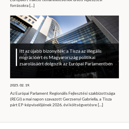
forrásokra
[…]
Itt az újabb bizonyíték: a Tisza az illegális
migrációért és Magyarország politikai
zsarolásáért dolgozik az Európai Parlamentben
2025. 02. 19.
Az Európai Parlament Regionális Fejlesztési szakbizottsága
(REGI) a mai napon szavazott Gerzsenyi Gabriella, a Tisza
párt EP-képviselőjének 2026. évi költségvetésre
[…]