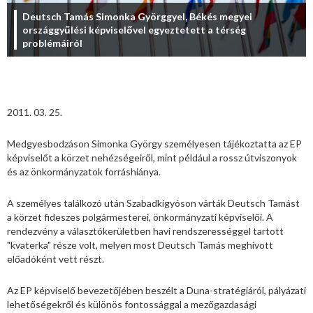
Deutsch Tamás Simonka Györggyel, Békés megyei
országgyűlési képviselővel egyeztetett a térség
problémáiról
2011. 03. 25.
Medgyesbodzáson Simonka György személyesen tájékoztatta az EP
képviselőt a körzet nehézségeiről, mint például a rossz útviszonyok
és az önkormányzatok forráshiánya.
A személyes találkozó után Szabadkígyóson várták Deutsch Tamást
a körzet fideszes polgármesterei, önkormányzati képviselői. A
rendezvény a választókerületben havi rendszerességgel tartott
"kvaterka" része volt, melyen most Deutsch Tamás meghívott
előadóként vett részt.
Az EP képviselő bevezetőjében beszélt a Duna-stratégiáról, pályázati
lehetőségekről és különös fontossággal a mezőgazdasági