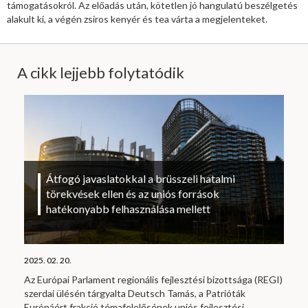
támogatásokról. Az előadás után, kötetlen jó hangulatú beszélgetés
alakult ki, a végén zsíros kenyér és tea várta a megjelenteket.
A cikk lejjebb folytatódik
Átfogó javaslatokkal a brüsszeli hatalmi
törekvések ellen és az uniós források
hatékonyabb felhasználása mellett
2025. 02. 20.
Az Európai Parlament regionális fejlesztési bizottsága (REGI)
szerdai ülésén tárgyalta Deutsch Tamás, a Patrióták
Európáért frakció témafelelősének uniós fejlesztési