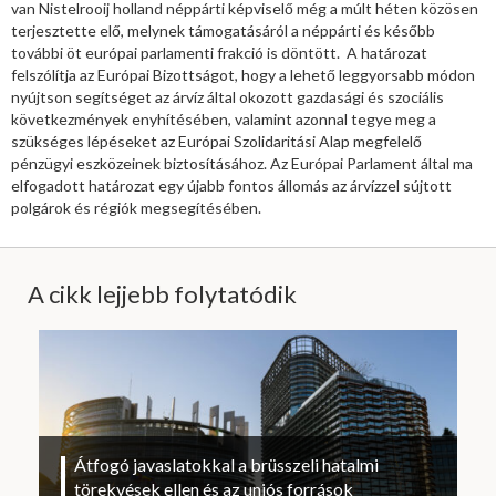
van Nistelrooij holland néppárti képviselő még a múlt héten közösen
terjesztette elő, melynek támogatásáról a néppárti és később
további öt európai parlamenti frakció is döntött. A határozat
felszólítja az Európai Bizottságot, hogy a lehető leggyorsabb módon
nyújtson segítséget az árvíz által okozott gazdasági és szociális
következmények enyhítésében, valamint azonnal tegye meg a
szükséges lépéseket az Európai Szolidaritási Alap megfelelő
pénzügyi eszközeinek biztosításához. Az Európai Parlament által ma
elfogadott határozat egy újabb fontos állomás az árvízzel sújtott
polgárok és régiók megsegítésében.
A cikk lejjebb folytatódik
Átfogó javaslatokkal a brüsszeli hatalmi
törekvések ellen és az uniós források