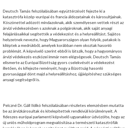
Deutsch Tamás felszólalásában együttérzését fejezte ki a
katasztrófa közép-európai és francia áldozatainak és károsultjainak.
Köszönettel adózott mindazoknak, akik személyesen vettek részt az
árvízi védekezésben s azoknak a polgároknak, akik saját anyagi
felajánlásaikkal segítették a védekezést és a helyreállítást. Sajátos
helyzetnek nevezte, hogy Magyarországon olyan folyók, patakok is
kiléptek a medrükből, amelyek korábban nem okoztak hasonló
problémát. A képviselő szerint ebből is látszik, hogy a hagyományos
árvízi védekezés eszközei immár nem elégségesek. Deutsch Tamás
elismerte az Európai Bizottság gyors cselekvését a védekezést
illetően, és kifejezte reményét, hogy a Bizottság hasonló
gyorsasággal dönt majd a helyreállításhoz, újjáépítéshez szükséges
anyagi segítségről is.
Pelczné Dr. Gáll Ildikó felszólalásában részletes elemzésben mutatta
be az árvízkárosultak és kitelepítettek rendkívüli körülményeit. A
fideszes európai parlamenti képviselő ugyanakkor üdvözölte, hogy az
új uniós műholdprogram megvalósítása a természeti katasztrófák