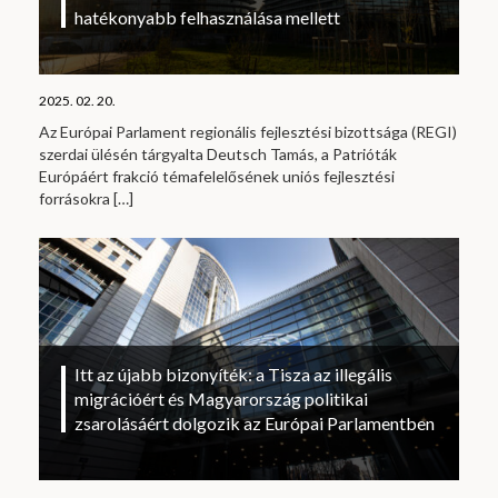
hatékonyabb felhasználása mellett
2025. 02. 20.
Az Európai Parlament regionális fejlesztési bizottsága (REGI)
szerdai ülésén tárgyalta Deutsch Tamás, a Patrióták
Európáért frakció témafelelősének uniós fejlesztési
forrásokra
[…]
Itt az újabb bizonyíték: a Tisza az illegális
migrációért és Magyarország politikai
zsarolásáért dolgozik az Európai Parlamentben