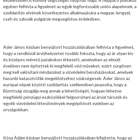
kezelésében is komoly segítséget nyújthat majd. A néppárti politikus
egyben felhívta a figyelmet az egyik legfontosabb uniós alapelvnek, a
szolidaritás elvének következetes alkalmazására a magyar, lengyel,
cseh és szlovák polgárok megsegítése érdekében.
Áder János írásban benyújtott hozzászólásában felhívta a figyelmet,
hogy a rendkívüli árvízhelyzetet tovább fokozta, hogy az ár olyan kis-
és középes méretű patakokon érkezett, amelyeken az elmúlt
években nem építettek ki megfelelő véd műveket, ezért sürgősen
meg kell valósítani mindazokat a vízvédelmi beruházásokat, amelyek
hasonló katasztrófák megelőzéséhez szükségesek. Áder János az
európai népek közötti szolidaritás szellemében javasolta, hogy a
Bizottság vizsgálja meg annak a lehetőségét, hogyan lehetne
megfelelő pénzügyi eszközökkel felgyorsítani az árvízi tározók és
egyéb vízvédelmi létesítmények megépítését ezekben az
országokban.
Kósa Ádám írásban benyújtott hozzászólásában kifejtette, hogy az