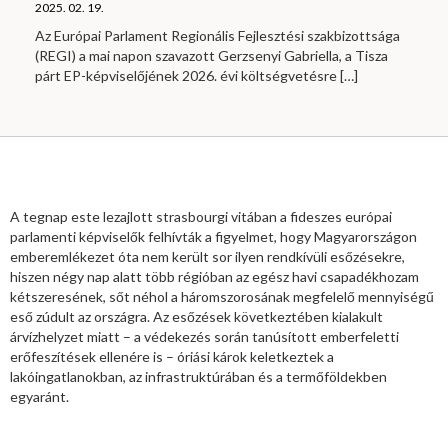
2025. 02. 19.
Az Európai Parlament Regionális Fejlesztési szakbizottsága
(REGI) a mai napon szavazott Gerzsenyi Gabriella, a Tisza
párt EP-képviselőjének 2026. évi költségvetésre
[…]
A tegnap este lezajlott strasbourgi vitában a fideszes európai
parlamenti képviselők felhívták a figyelmet, hogy Magyarországon
emberemlékezet óta nem került sor ilyen rendkívüli esőzésekre,
hiszen négy nap alatt több régióban az egész havi csapadékhozam
kétszeresének, sőt néhol a háromszorosának megfelelő mennyiségű
eső zúdult az országra. Az esőzések következtében kialakult
árvízhelyzet miatt – a védekezés során tanúsított emberfeletti
erőfeszítések ellenére is – óriási károk keletkeztek a
lakóingatlanokban, az infrastruktúrában és a termőföldekben
egyaránt.