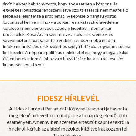
árvízi helyzet bebizonyította, hogy sok esetben a központi és
egységes logisztikai rendszer illetve szolgáltatások nem megfelelő
kiépítése jelentette a problémát. A képviselő hangsúlyozta:
tudomásul kell venni, hogy a polgári- és a katasztrófavédelem
területén nem elegendőek az eddig kiépített informatikai
protokollok. Kósa Ádám szerint egy, a polgárok személyi és
vagyonbiztonságát garantáló védelmi rendszernek a modern
infokommunikációs eszközöket és szolgáltatásokat egyaránt tudnia
kell kezelni. A néppárti politikus emlékeztetett, hogy a fogyatékkal
élő emberek információhoz való hozzáférése katasztrófa esetén
különösen korlátozott.
FIDESZ HÍRLEVÉL
A Fidesz Európai Parlamenti Képviselőcsoportja havonta
megjelenő hírlevélben mutatja be a hónap legjelentősebb
eseményeit. Amennyiben szeretne értesítőt kapni ezekről a
hírekről, kérjük az alábbi mezőket kitöltve iratkozzon fel
hírlevelünkre.