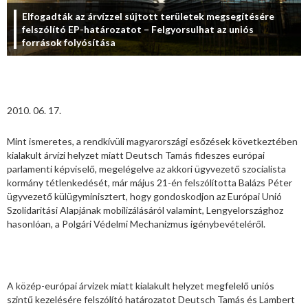
Elfogadták az árvízzel sújtott területek megsegítésére
felszólító EP-határozatot – Felgyorsulhat az uniós
források folyósítása
2010. 06. 17.
Mint ismeretes, a rendkívüli magyarországi esőzések következtében
kialakult árvízi helyzet miatt Deutsch Tamás fideszes európai
parlamenti képviselő, megelégelve az akkori ügyvezető szocialista
kormány tétlenkedését, már május 21-én felszólította Balázs Péter
ügyvezető külügyminisztert, hogy gondoskodjon az Európai Unió
Szolidaritási Alapjának mobilizálásáról valamint, Lengyelországhoz
hasonlóan, a Polgári Védelmi Mechanizmus igénybevételéről.
A közép-európai árvizek miatt kialakult helyzet megfelelő uniós
szintű kezelésére felszólító határozatot Deutsch Tamás és Lambert