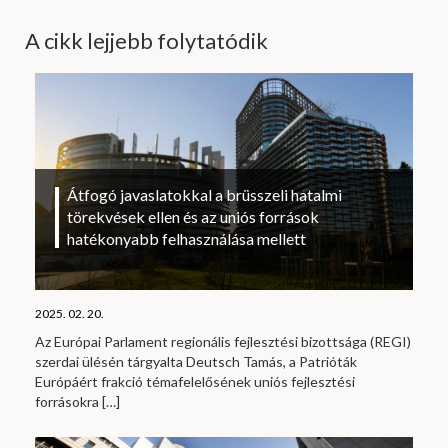
A cikk lejjebb folytatódik
Átfogó javaslatokkal a brüsszeli hatalmi
törekvések ellen és az uniós források
hatékonyabb felhasználása mellett
2025. 02. 20.
Az Európai Parlament regionális fejlesztési bizottsága (REGI)
szerdai ülésén tárgyalta Deutsch Tamás, a Patrióták
Európáért frakció témafelelősének uniós fejlesztési
forrásokra
[…]