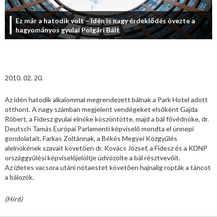
Ez már a hatodik volt – Idén is nagy érdeklődés övezte a
hagyományos gyulai Polgári Bált
2010. 02. 20.
Az idén hatodik alkalommal megrendezett bálnak a Park Hotel adott
otthont. A nagy számban megjelent vendégeket elsőként Gajda
Róbert, a Fidesz gyulai elnöke köszöntötte, majd a bál fővédnöke, dr.
Deutsch Tamás Európai Parlamenti képviselő mondta el ünnepi
gondolatait. Farkas Zoltánnak, a Békés Megyei Közgyűlés
alelnökének szavait követően dr. Kovács József, a Fidesz és a KDNP
országgyűlési képviselőjelöltje üdvözölte a bál résztvevőit.
Az ízletes vacsora utáni nótaestet követően hajnalig ropták a táncot
a bálozók.
(Hír6)