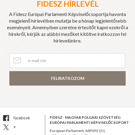
FIDESZ HÍRLEVÉL
A Fidesz Európai Parlamenti Képviselőcsoportja havonta
megjelenő hírlevélben mutatja be a hónap legjelentősebb
eseményeit. Amennyiben szeretne értesítőt kapni ezekről a
hírekről, kérjük az alábbi mezőket kitöltve iratkozzon fel
hírlevelünkre.
FELIRATKOZOM
FIDESZ - MAGYAR POLGÁRI SZÖVETSÉG
facebook
EURÓPAI PARLAMENTI KÉPVISELŐCSOPORT
x
European Parliament, ASP09 E151,