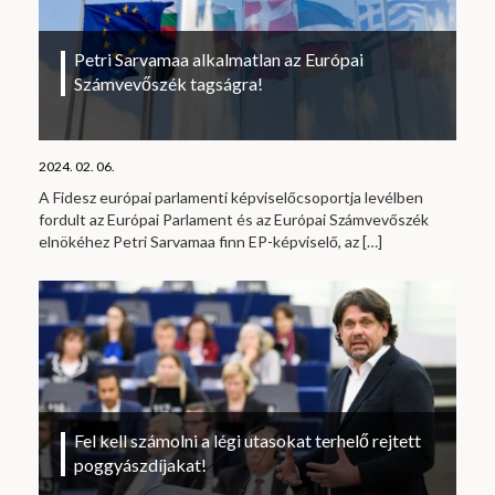
Petri Sarvamaa alkalmatlan az Európai
Számvevőszék tagságra!
2024. 02. 06.
A Fidesz európai parlamenti képviselőcsoportja levélben
fordult az Európai Parlament és az Európai Számvevőszék
elnökéhez Petri Sarvamaa finn EP-képviselő, az
[…]
Fel kell számolni a légi utasokat terhelő rejtett
poggyászdíjakat!