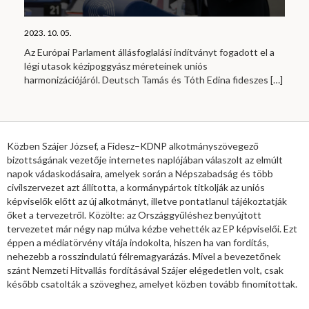
2023. 10. 05.
Az Európai Parlament állásfoglalási indítványt fogadott el a
légi utasok kézipoggyász méreteinek uniós
harmonizációjáról. Deutsch Tamás és Tóth Edina fideszes
[…]
Közben Szájer József, a Fidesz–KDNP alkotmányszövegező
bizottságának vezetője internetes naplójában válaszolt az elmúlt
napok vádaskodásaira, amelyek során a Népszabadság és több
civilszervezet azt állította, a kormánypártok titkolják az uniós
képviselők előtt az új alkotmányt, illetve pontatlanul tájékoztatják
őket a tervezetről. Közölte: az Országgyűléshez benyújtott
tervezetet már négy nap múlva kézbe vehették az EP képviselői. Ezt
éppen a médiatörvény vitája indokolta, hiszen ha van fordítás,
nehezebb a rosszindulatú félremagyarázás. Mivel a bevezetőnek
szánt Nemzeti Hitvallás fordításával Szájer elégedetlen volt, csak
később csatolták a szöveghez, amelyet közben tovább finomítottak.