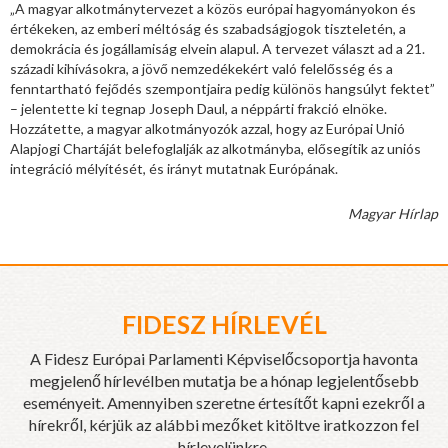
„A magyar alkotmánytervezet a közös európai hagyományokon és
értékeken, az emberi méltóság és szabadságjogok tiszteletén, a
demokrácia és jogállamiság elvein alapul. A tervezet választ ad a 21.
századi kihívásokra, a jövő nemzedékekért való felelősség és a
fenntartható fejődés szempontjaira pedig különös hangsúlyt fektet”
– jelentette ki tegnap Joseph Daul, a néppárti frakció elnöke.
Hozzátette, a magyar alkotmányozók azzal, hogy az Európai Unió
Alapjogi Chartáját belefoglalják az alkotmányba, elősegítik az uniós
integráció mélyítését, és irányt mutatnak Európának.
Magyar Hírlap
FIDESZ HÍRLEVÉL
A Fidesz Európai Parlamenti Képviselőcsoportja havonta
megjelenő hírlevélben mutatja be a hónap legjelentősebb
eseményeit. Amennyiben szeretne értesítőt kapni ezekről a
hírekről, kérjük az alábbi mezőket kitöltve iratkozzon fel
hírlevelünkre.