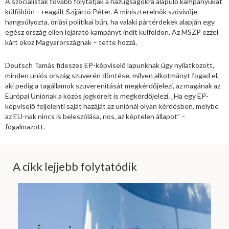
A szocialisták tovább folytatják a hazugságokra alapuló kampányukat
külföldön – reagált Szijjártó Péter. A miniszterelnök szóvivője
hangsúlyozta, óriási politikai bűn, ha valaki pártérdekek alapján egy
egész ország ellen lejárató kampányt indít külföldön. Az MSZP ezzel
kárt okoz Magyarországnak – tette hozzá.
Deutsch Tamás fideszes EP-képviselő lapunknak úgy nyilatkozott,
minden uniós ország szuverén döntése, milyen alkotmányt fogad el,
aki pedig a tagállamok szuverenitását megkérdőjelezi, az magának az
Európai Uniónak a közös jogköreit is megkérdőjelezi. „Ha egy EP-
képviselő feljelenti saját hazáját az uniónál olyan kérdésben, melybe
az EU-nak nincs is beleszólása, nos, az képtelen állapot” –
fogalmazott.
A cikk lejjebb folytatódik