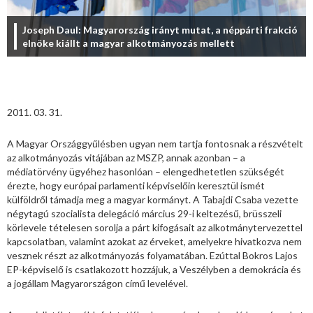
Joseph Daul: Magyarország irányt mutat, a néppárti frakció
elnöke kiállt a magyar alkotmányozás mellett
2011. 03. 31.
A Magyar Országgyűlésben ugyan nem tartja fontosnak a részvételt
az alkotmányozás vitájában az MSZP, annak azonban – a
médiatörvény ügyéhez hasonlóan – elengedhetetlen szükségét
érezte, hogy európai parlamenti képviselőin keresztül ismét
külföldről támadja meg a magyar kormányt. A Tabajdi Csaba vezette
négytagú szocialista delegáció március 29-i keltezésű, brüsszeli
körlevele tételesen sorolja a párt kifogásait az alkotmánytervezettel
kapcsolatban, valamint azokat az érveket, amelyekre hivatkozva nem
vesznek részt az alkotmányozás folyamatában. Ezúttal Bokros Lajos
EP-képviselő is csatlakozott hozzájuk, a Veszélyben a demokrácia és
a jogállam Magyarországon című levelével.