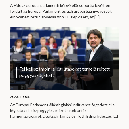
A Fidesz európai parlamenti képviselőcsoportja levélben
fordult az Európai Parlament és az Európai Számvevőszék
elnökéhez Petri Sarvamaa finn EP-képviselő, az
[…]
Fel kell számolni a légi utasokat terhelő rejtett
poggyászdíjakat!
2023. 10. 05.
Az Európai Parlament állásfoglalási indítványt fogadott el a
légi utasok kézipoggyász méreteinek uniós
harmonizációjáról. Deutsch Tamás és Tóth Edina fideszes
[…]