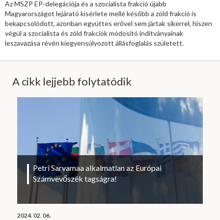
Az MSZP EP-delegációja és a szocialista frakció újabb
Magyarországot lejárató kísérlete mellé később a zöld frakció is
bekapcsolódott, azonban együttes erővel sem jártak sikerrel, hiszen
végül a szocialista és zöld frakciók módosító indítványainak
leszavazása révén kiegyensúlyozott állásfoglalás született.
A cikk lejjebb folytatódik
Petri Sarvamaa alkalmatlan az Európai
Számvevőszék tagságra!
2024. 02. 06.