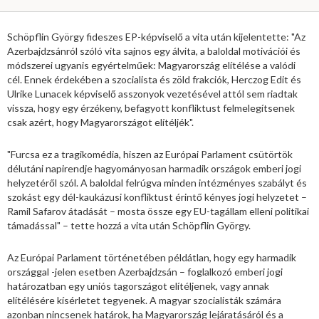
Schöpflin György fideszes EP-képviselő a vita után kijelentette: "Az
Azerbajdzsánról szóló vita sajnos egy álvita, a baloldal motivációi és
módszerei ugyanis egyértelműek: Magyarország elítélése a valódi
cél. Ennek érdekében a szocialista és zöld frakciók, Herczog Edit és
Ulrike Lunacek képviselő asszonyok vezetésével attól sem riadtak
vissza, hogy egy érzékeny, befagyott konfliktust felmelegítsenek
csak azért, hogy Magyarországot elítéljék".
"Furcsa ez a tragikomédia, hiszen az Európai Parlament csütörtök
délutáni napirendje hagyományosan harmadik országok emberi jogi
helyzetéről szól. A baloldal felrúgva minden intézményes szabályt és
szokást egy dél-kaukázusi konfliktust érintő kényes jogi helyzetet –
Ramil Safarov átadását – mosta össze egy EU-tagállam elleni politikai
támadással" – tette hozzá a vita után Schöpflin György.
Az Európai Parlament történetében példátlan, hogy egy harmadik
országgal -jelen esetben Azerbajdzsán – foglalkozó emberi jogi
határozatban egy uniós tagországot elítéljenek, vagy annak
elítélésére kísérletet tegyenek. A magyar szocialisták számára
azonban nincsenek határok, ha Magyarország lejáratásáról és a