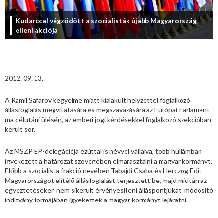
Kudarccal végződött a szocialisták újabb Magyarország
elleni akciója
2012. 09. 13.
A Ramil Safarov kegyelme miatt kialakult helyzettel foglalkozó
állásfoglalás megvitatására és megszavazására az Európai Parlament
ma délutáni ülésén, az emberi jogi kérdésekkel foglalkozó szekcióban
került sor.
Az MSZP EP-delegációja ezúttal is névvel vállalva, több hullámban
igyekezett a határozat szövegében elmarasztalni a magyar kormányt.
Előbb a szocialista frakció nevében Tabajdi Csaba és Herczog Edit
Magyarországot elítélő állásfoglalást terjesztett be, majd miután az
egyeztetéseken nem sikerült érvényesíteni álláspontjukat, módosító
indítvány formájában igyekeztek a magyar kormányt lejáratni.