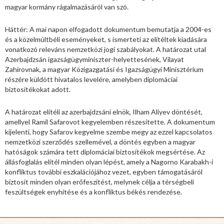
magyar kormány rágalmazásáról van szó.
Háttér: A mai napon elfogadott dokumentum bemutatja a 2004-es
és a közelmúltbéli eseményeket, s ismerteti az elítéltek kiadására
vonatkozó releváns nemzetközi jogi szabályokat. A határozat utal
Azerbajdzsán igazságügyminiszter-helyettesének, Vilayat
Zahirovnak, a magyar Közigazgatási és Igazságügyi Minisztérium
részére küldött hivatalos levelére, amelyben diplomáciai
biztosítékokat adott.
A határozat elítéli az azerbajdzsáni elnök, Ilham Aliyev döntését,
amellyel Ramil Safarovot kegyelemben részesítette. A dokumentum
kijelenti, hogy Safarov kegyelme szembe megy az ezzel kapcsolatos
nemzetközi szerződés szellemével, a döntés egyben a magyar
hatóságok számára tett diplomáciai biztosítékok megsértése. Az
állásfoglalás elítél minden olyan lépést, amely a Nagorno Karabakh-i
konfliktus további eszkalációjához vezet, egyben támogatásáról
biztosít minden olyan erőfeszítést, melynek célja a térségbeli
feszültségek enyhítése és a konfliktus békés rendezése.