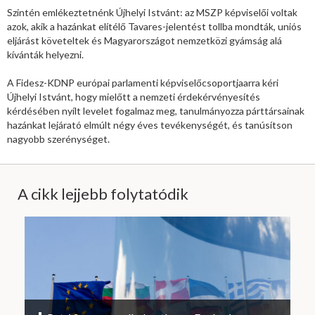
Szintén emlékeztetnénk Újhelyi Istvánt: az MSZP képviselői voltak
azok, akik a hazánkat elítélő Tavares-jelentést tollba mondták, uniós
eljárást követeltek és Magyarországot nemzetközi gyámság alá
kívánták helyezni.
A Fidesz-KDNP európai parlamenti képviselőcsoportjaarra kéri
Újhelyi Istvánt, hogy mielőtt a nemzeti érdekérvényesítés
kérdésében nyílt levelet fogalmaz meg, tanulmányozza párttársainak
hazánkat lejárató elmúlt négy éves tevékenységét, és tanúsítson
nagyobb szerénységet.
A cikk lejjebb folytatódik