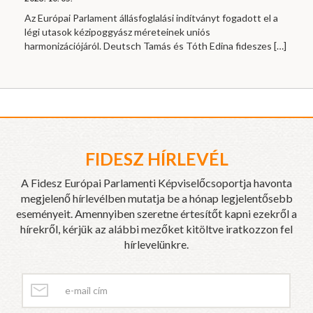
Az Európai Parlament állásfoglalási indítványt fogadott el a
légi utasok kézipoggyász méreteinek uniós
harmonizációjáról. Deutsch Tamás és Tóth Edina fideszes
[…]
FIDESZ HÍRLEVÉL
A Fidesz Európai Parlamenti Képviselőcsoportja havonta
megjelenő hírlevélben mutatja be a hónap legjelentősebb
eseményeit. Amennyiben szeretne értesítőt kapni ezekről a
hírekről, kérjük az alábbi mezőket kitöltve iratkozzon fel
hírlevelünkre.