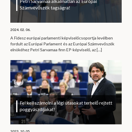
Petri Sarvamaa alkalmatlan az Európai
Számvevőszék tagságra!
2024. 02. 06.
A Fidesz európai parlamenti képviselőcsoportja levélben
fordult az Európai Parlament és az Európai Számvevőszék
elnökéhez Petri Sarvamaa finn EP-képviselő, az
[…]
Fel kell számolni a légi utasokat terhelő rejtett
poggyászdíjakat!
2023. 10. 05.