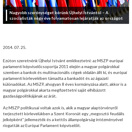
Nagyobb szerénységet kérünk Újhelyi Istvántól – A
szocialisták négy éve folyamatosan lejáratják az országot
2014. 07. 25.
Ezúton szeretnénk Újhelyi Istvánt emlékeztetni: az MSZP európai
parlamenti képviselőcsoportja 2011 elején a magyar polgárokkal
szemben a bankok és multinacionális cégek oldalán állt ki, és európai
parlamenti körlevelében támadta a bankadót és az ágazati
különadókat. Az MSZP, ahogyan 8 éves kormányzása alatt, akkor is a
magyar polgárokkal akarta megfizettetni saját elhibázott
gazdaságpolitikájának az árát.
Az MSZP politikusai voltak azok is, akik a magyar alaptörvényről
terjesztett körlevelükben a Szent Koronát egy „megosztó feudális
jelképként” jellemezték és a kettős állampolgárság intézményével
riogatták az Európai Parlament képviselőit.