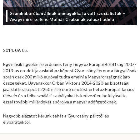
Számháborúban állnak önmagukkal a volt szocialisták –
Avagy mire kellene Molnár Csabának választ adnia
2014. 09. 05.
Egy másik figyelemre érdemes tény, hogy az Európai Bizottság 2007-
2013-as eredeti javaslatához képest Gyurcsány Ferenc a tárgyalások
során csak 200 millió euróval tudta emelni a Magyarországnak járó
összegeket. Ugyanakkor Orbán Viktor a 2014-2020-as bizottsági
javaslathoz képest 2250 millió euró emelést ért el az Európai Tanács
ülésein és a felhasználási szabályokat is kedvezően befolyásolta,
ezzel további milliárdokat spórolva a magyar adófizetőknek.
Nagyobb alázatot kérünk tehát a Gyurcsány-párttól és
elvbarátaiktól.