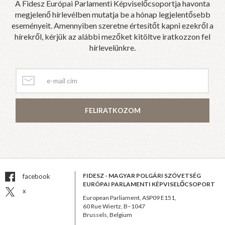
A Fidesz Európai Parlamenti Képviselőcsoportja havonta
megjelenő hírlevélben mutatja be a hónap legjelentősebb
eseményeit. Amennyiben szeretne értesítőt kapni ezekről a
hírekről, kérjük az alábbi mezőket kitöltve iratkozzon fel
hírlevelünkre.
FELIRATKOZOM
FIDESZ - MAGYAR POLGÁRI SZÖVETSÉG
facebook
EURÓPAI PARLAMENTI KÉPVISELŐCSOPORT
x
European Parliament, ASP09 E151,
60 Rue Wiertz, B–1047
Brussels, Belgium