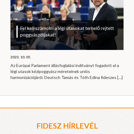
Fel kell számolni a légi utasokat terhelő rejtett
poggyászdíjakat!
2023. 10. 05.
Az Európai Parlament állásfoglalási indítványt fogadott el a
légi utasok kézipoggyász méreteinek uniós
harmonizációjáról. Deutsch Tamás és Tóth Edina fideszes
[…]
FIDESZ HÍRLEVÉL