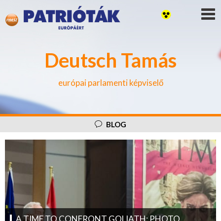
Deutsch Tamás
európai parlamenti képviselő
BLOG
A TIME TO CONFRONT GOLIATH: PHOTO