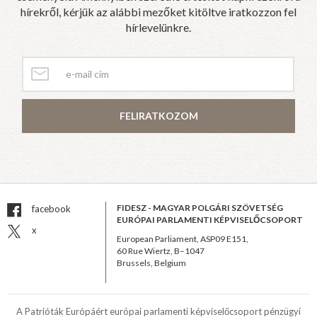
hírekről, kérjük az alábbi mezőket kitöltve iratkozzon fel
hírlevelünkre.
FELIRATKOZOM
FIDESZ - MAGYAR POLGÁRI SZÖVETSÉG
facebook
EURÓPAI PARLAMENTI KÉPVISELŐCSOPORT
x
European Parliament, ASP09 E151,
60 Rue Wiertz, B–1047
Brussels, Belgium
A Patrióták Európáért európai parlamenti képviselőcsoport pénzügyi