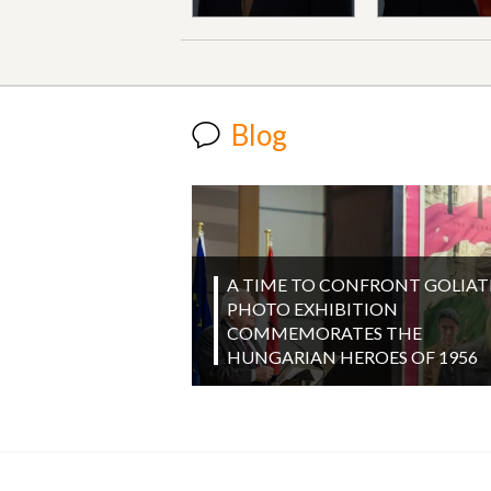
Blog
A TIME TO CONFRONT GOLIAT
PHOTO EXHIBITION
COMMEMORATES THE
HUNGARIAN HEROES OF 1956