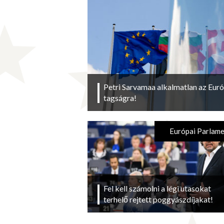
Petri Sarvamaa alkalmatlan az Eu
tagságra!
Európai Parlam
Fel kell számolni a légi utasokat
terhelő rejtett poggyászdíjakat!