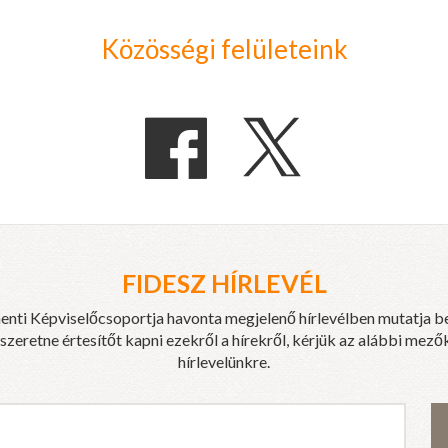
Közösségi felületeink
FIDESZ HÍRLEVÉL
enti Képviselőcsoportja havonta megjelenő hírlevélben mutatja b
eretne értesítőt kapni ezekről a hírekről, kérjük az alábbi mezők
hírlevelünkre.