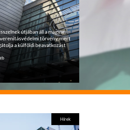
sszelnek útjában áll a magyar
verenitásvédelmi törvény, mert
gátolja a külföldi beavatkozást
éb
Hírek