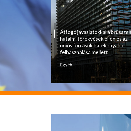
Átfogó javaslatokkal a brüsszeli
hatalmi törekvések ellen és az
uniós források hatékonyabb
felhasználása mellett
Egyéb