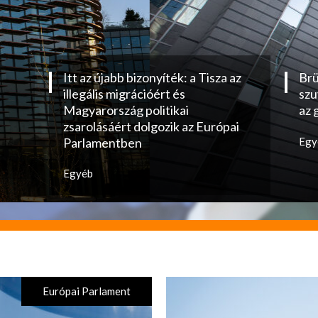
Itt az újabb bizonyíték: a Tisza az
Brü
illegális migrációért és
szu
Magyarország politikai
az 
zsarolásáért dolgozik az Európai
Parlamentben
Egy
Egyéb
Európai Parlament