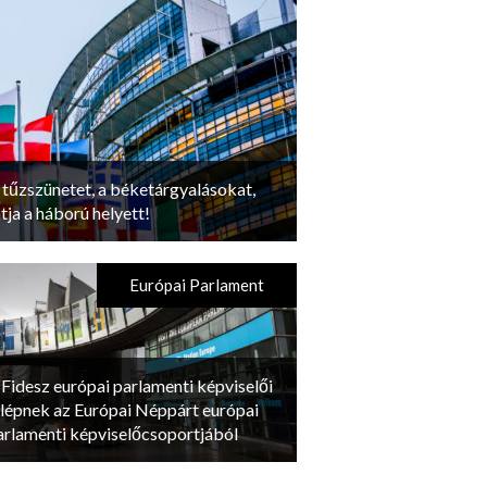
tűzszünetet, a béketárgyalásokat,
tja a háború helyett!
Európai Parlament
 Fidesz európai parlamenti képviselői
ilépnek az Európai Néppárt európai
arlamenti képviselőcsoportjából