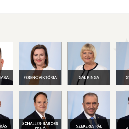
SABA
FERENC VIKTÓRIA
GÁL KINGA
G
SCHALLER-BAROSS
RÁS
SZEKERES PÁL
ERNŐ
A