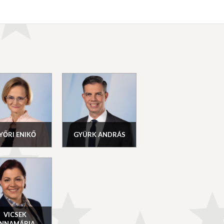
YŐRI ENIKŐ
GYÜRK ANDRÁS
VICSEK
NNAMÁRIA