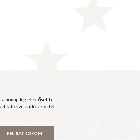
e a hónap legjelentősebb
et kitöltve iratkozzon fel
FELIRATKOZOM