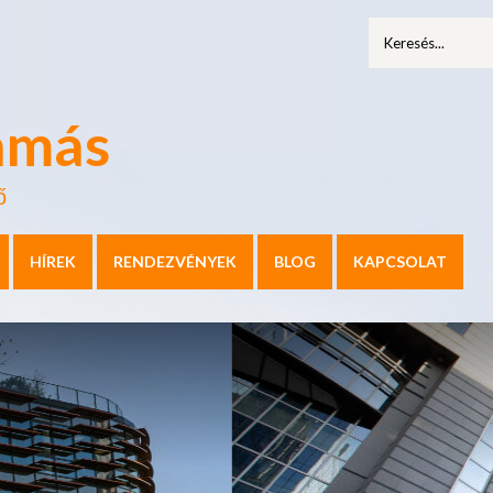
amás
ő
HÍREK
RENDEZVÉNYEK
BLOG
KAPCSOLAT