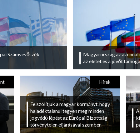
rópai Számvevőszék
Magyarország az azonnali 
az életet és a jövőt támoga
ent
Hírek
Felszólítjuk a magyar kormányt, hogy
haladéktalanul tegyen meg minden
A
jogvédő lépést az Európai Bizottság
k
törvénytelen eljárásával szemben
p