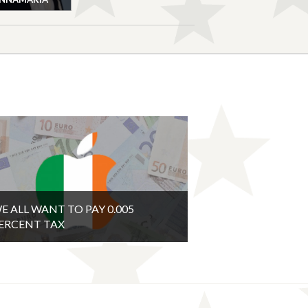
E ALL WANT TO PAY 0.005
ERCENT TAX