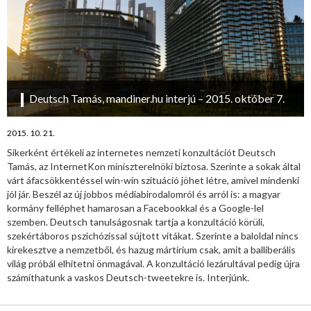
Deutsch Tamás, mandiner.hu interjú – 2015. október 7.
2015. 10. 21.
Sikerként értékeli az internetes nemzeti konzultációt Deutsch
Tamás, az InternetKon miniszterelnöki biztosa. Szerinte a sokak által
várt áfacsökkentéssel win-win szituáció jöhet létre, amivel mindenki
jól jár. Beszél az új jobbos médiabirodalomról és arról is: a magyar
kormány felléphet hamarosan a Facebookkal és a Google-lel
szemben. Deutsch tanulságosnak tartja a konzultáció körüli,
szekértáboros pszichózissal sújtott vitákat. Szerinte a baloldal nincs
kirekesztve a nemzetből, és hazug mártírium csak, amit a balliberális
világ próbál elhitetni önmagával. A konzultáció lezárultával pedig újra
számíthatunk a vaskos Deutsch-tweetekre is. Interjúnk.