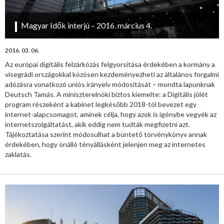
Magyar Idők interjú – 2016. március 4.
2016. 03. 06.
Az európai digitális felzárkózás felgyorsítása érdekében a kormány a
visegrádi országokkal közösen kezdeményezheti az általános forgalmi
adózásra vonatkozó uniós irányelv módosítását – mondta lapunknak
Deutsch Tamás. A miniszterelnöki biztos kiemelte: a Digitális jólét
program részeként a kabinet legkésőbb 2018-tól bevezet egy
internet-alapcsomagot, aminek célja, hogy azok is igénybe vegyék az
internetszolgáltatást, akik eddig nem tudták megfizetni azt.
Tájékoztatása szerint módosulhat a büntető törvénykönyv annak
érdekében, hogy önálló tényállásként jelenjen meg az internetes
zaklatás.