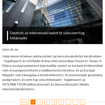
Deutsch: az internetadó halott és soha nem fog
feltámadni
2015. 05. 26.
Ideje lenne értelmes párbeszédet tartani a bevándorlás kérdésében
- fogalmazott az InfoRádió Aréna című műsorában Deutsch Tamás. A
Fidesz európai parlamenti képviselője szerint az európai értékrenddel
nem összeegyeztethető a halálbüntetés kérdése, és az Európai
Néppárt sem támogatja a kérdésfelvetést. Az internetadó gondolata
pedig halott, és nem fog soha feltámadni - fogalmazott az
INTERNETKON előkészítéséért és lebonyolításáért felelős
miniszterelnöki biztos.
1 / 6
1
2
3
4
5
...
›
»