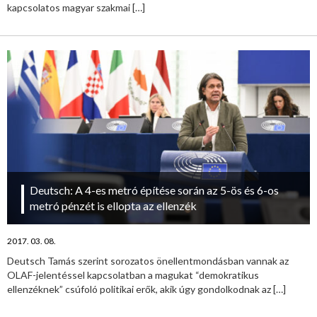
kapcsolatos magyar szakmai
[…]
Deutsch: A 4-es metró építése során az 5-ös és 6-os
metró pénzét is ellopta az ellenzék
2017. 03. 08.
Deutsch Tamás szerint sorozatos önellentmondásban vannak az
OLAF-jelentéssel kapcsolatban a magukat “demokratikus
ellenzéknek” csúfoló politikai erők, akik úgy gondolkodnak az
[…]