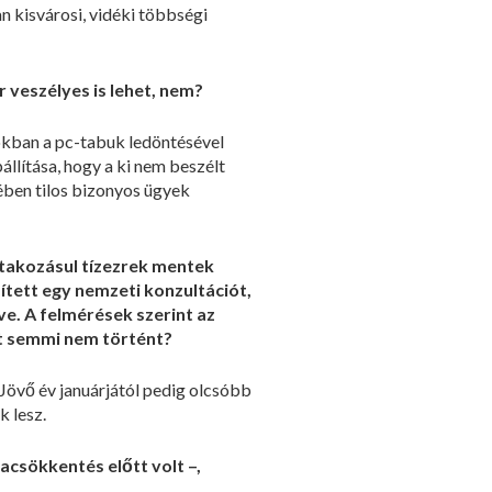
n kisvárosi, vidéki többségi
r veszélyes is lehet, nem?
mokban a pc-tabuk ledöntésével
llítása, hogy a ki nem beszélt
ében tilos bizonyos ügyek
ltakozásul tízezrek mentek
ített egy nemzeti konzultációt,
e. A felmérések szerint az
tt semmi nem történt?
 Jövő év januárjától pedig olcsóbb
k lesz.
acsökkentés előtt volt –,