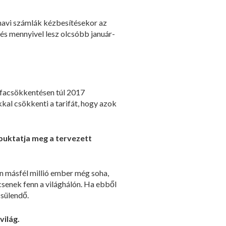
 havi számlák kézbesítésekor az
s mennyivel lesz olcsóbb ja­­nuár­­
 áfacsökkentésen túl 2017
kkal csökkenti a tarifát, hogy azok
 buktatja meg a tervezett
on másfél millió ember még soha,
csenek fenn a világhálón. Ha ebből
csülendő.
világ.