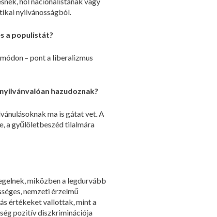
nek, hol nacionalistának vagy
tikai nyilvánosságból.
és a populistát?
 módon – pont a liberalizmus
nt nyilvánvalóan hazudoznak?
ilvánulásoknak ma is gátat vet. A
, a gyűlöletbeszéd tilalmára
övegelnek, miközben a legdurvább
ességes, nemzeti érzelmű
ás értékeket vallottak, mint a
ség pozitív diszkriminációja