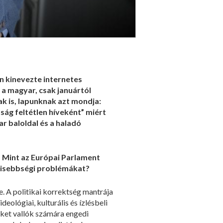
n kinevezte internetes
 a magyar, csak januártól
k is, lapunknak azt mondja:
dság feltétlen híveként” miért
ar baloldal és a haladó
. Mint az Európai Parlament
s kisebbségi problémákat?
. A politikai korrektség mantrája
eológiai, kulturális és ízlésbeli
eket vallók számára engedi