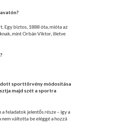
navatón?
t. Egy biztos, 1888 óta, mióta az
nak, mint Orbán Viktor, illetve
k?
gadott sporttörvény módosítása
ztja majd szét a sportra
a feladatok jelentős része – így a
a nem váltotta be eléggé a hozzá