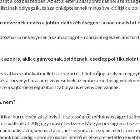
t a közbeszédben. Az ettől eltérő álláspontokat hol szélsőséges
stának bélyegzik, és szalonképtelennek minősítve kitiltják a poli
em neveznék nevén a jobboldali szélsőségest, a nacionalistát 
orlátozhassa önkényesen a szabadságot – ráadásul egészen abszurd
nak azok is, akik cigányoznak, zsidóznak, esetleg politikuské
cs íratlan szabályai mellett a polgári és büntetőjog az ilyen megny
k a törvényi határai, érvényesülnek az emberi méltóság védelmére
ze a sajtó-helyreigazítás szabályai is érvényben vannak.
a, nem?
olitikai korrektség zászlóvivői tisztességről, méltányosságról sz
kai riválisaikat. Alig egy, másfél évtizede Magyarországon a tiszt
nacionalistázni, sovinisztázni, antiszemitázni csupán azért, mert m
lamokban pedig – ahol az összes létező és elképzelhetetlen kisebb