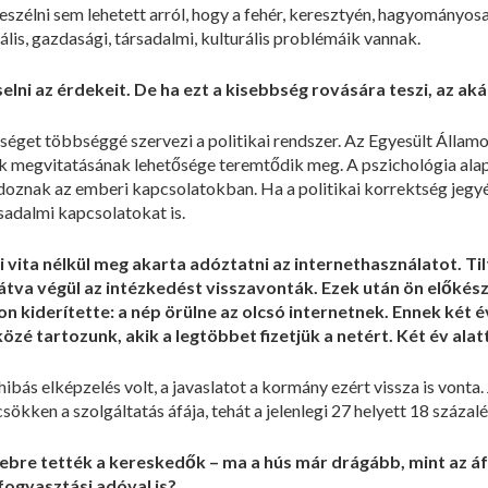
szélni sem lehetett arról, hogy a fehér, keresztyén, hagyományosa
is, gazdasági, társadalmi, kulturális problémáik vannak.
lni az érdekeit. De ha ezt a kisebbség rovására teszi, az aká
bséget többséggé szervezi a politikai rendszer. Az Egyesült Álla
 megvitatásának lehetősége teremtődik meg. A pszichológia alapá
doznak az emberi kapcsolatokban. Ha a politikai korrektség jegy
sadalmi kapcsolatokat is.
vita nélkül meg akarta adóztatni az internethasználatot. Ti
látva végül az intézkedést visszavonták. Ezek után ön előkész
kiderítette: a nép örülne az olcsó internetnek. Ennek két év
zé tartozunk, akik a legtöbbet fizetjük a netért. Két év ala
bás elképzelés volt, a javaslatot a kormány ezért vissza is vonta.
csökken a szolgáltatás áfája, tehát a jelenlegi 27 helyett 18 százalé
sebre tették a kereskedők – ma a hús már drágább, mint az áf
fogyasztási adóval is?