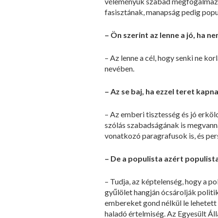
véleményük szabad megfogalmazásá
fasisztának, manapság pedig populi
– Ön szerint az lenne a jó, ha n
– Az lenne a cél, hogy senki ne k
nevében.
– Az se baj, ha ezzel teret kap
– Az emberi tisztesség és jó erköl
szólás szabadságának is megvanna
vonatkozó paragrafusok is, és pers
– De a populista azért populist
– Tudja, az képtelenség, hogy a p
gyűlölet hangján ócsárolják politi
embereket gond nélkül le lehetett 
haladó értelmiség. Az Egyesült Ál