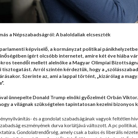
amás a Népszabadságról: A baloldaliak elcseszték
parlamenti képviselő, a kormányzat politikai pánikhelyzetbe
nőségében ígért olcsóbb internetet, amire két éve hiába vár
kros teendői mellett alelnöke a Magyar Olimpiai Bizottságna
üli tisztogatást. Arról szintén kérdeztük, hogy a „szólásszaba
ásakor. Szerinte az, ami a lappal történt, „kizárólag a magy
”.
atával ünnepelte Donald Trump elnöki győzelmét Orbán Viktor
, hogy a világnak szükségtelen tapintatosan kezelni bizonyo
ménynyilvánítás- és a gondolat szabadságának vagyok feltétlen híve
zabadság eszményének durva korlátjává változott. A pc politikai, id
tatúra. Gondolatrendőrség, amely csak a balos és liberális nézet