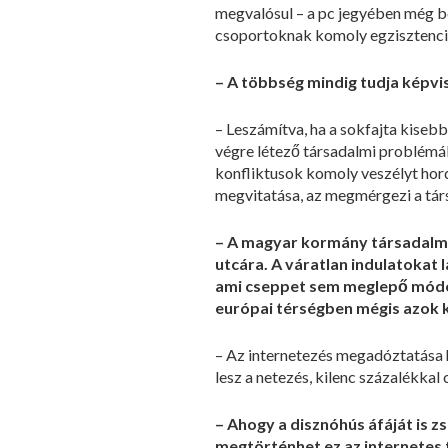
megvalósul – a pc jegyében még be
csoportoknak komoly egzisztenciál
– A többség mindig tudja képvise
– Leszámítva, ha a sokfajta kiseb
végre létező társadalmi problémák
konfliktusok komoly veszélyt hor
megvitatása, az megmérgezi a tár
– A magyar kormány társadalmi 
utcára. A váratlan indulatokat 
ami cseppet sem meglepő módon 
európai térségben mégis azok kö
– Az internetezés megadóztatása hi
lesz a netezés, kilenc százalékkal 
– Ahogy a disznóhús áfáját is z
megtörténhet ez az internetes 