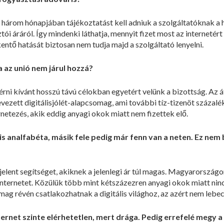
só három hónapjában tájékoztatást kell adniuk a szolgáltatóknak a
ói áráról. Így mindenki láthatja, mennyit fizet most az internetért é
entő hatását biztosan nem tudja majd a szolgáltató lenyelni.
a az unió nem járul hozzá?
lérni kívánt hosszú távú célokban egyetért velünk a bizottság. Az
evezett digitálisjólét-alapcsomag, ami további tíz-tizenöt százalé
rnetezés, akik eddig anyagi okok miatt nem fizettek elő.
ális analfabéta, másik fele pedig már fenn van a neten. Ez nem
elent segítséget, akiknek a jelenlegi ár túl magas. Magyarország
internetet. Közülük több mint kétszázezren anyagi okok miatt nin
mag révén csatlakozhatnak a digitális világhoz, az azért nem lebe
rnet szinte elérhetetlen, mert drága. Pedig errefelé megy a 