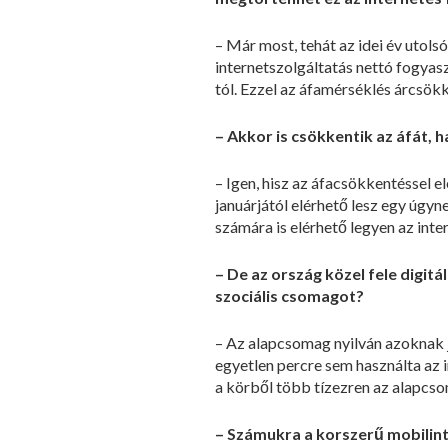
– Már most, tehát az idei év utol
internetszolgáltatás nettó fogyaszt
tól. Ezzel az áfamérséklés árcsökk
– Akkor is csökkentik az áfát, h
– Igen, hisz az áfacsökkentéssel e
januárjától elérhető lesz egy úgyn
számára is elérhető legyen az inte
– De az ország közel fele digit
szociális csomagot?
– Az alapcsomag nyilván azoknak j
egyetlen percre sem használta az 
a körből több tízezren az alapcso
– Számukra a korszerű mobilinte