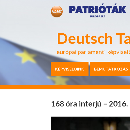
Deutsch T
európai parlamenti képvisel
KÉPVISELŐINK
BEMUTATKOZÁS
168 óra interjú – 2016