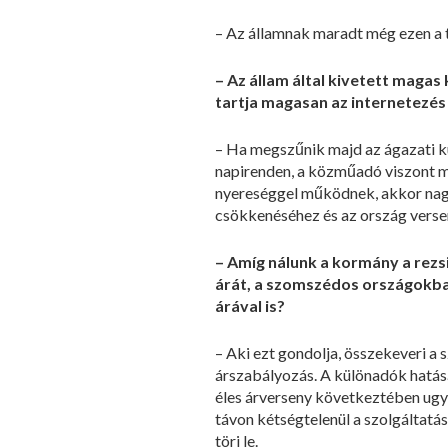
– Az államnak maradt még ezen a t
– Az állam által kivetett magas
tartja magasan az internetezés
– Ha megszűnik majd az ágazati k
napirenden, a közműadó viszont m
nyereséggel működnek, akkor nagy
csökkenéséhez és az ország vers
– Amíg nálunk a kormány a rezs
árát, a szomszédos országokban
árával is?
– Aki ezt gondolja, összekeveri a 
árszabályozás. A különadók hatás
éles árverseny következtében ugya
távon kétségtelenül a szolgáltatá
töri le.