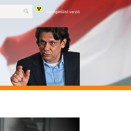
Gyengénlátó verzió