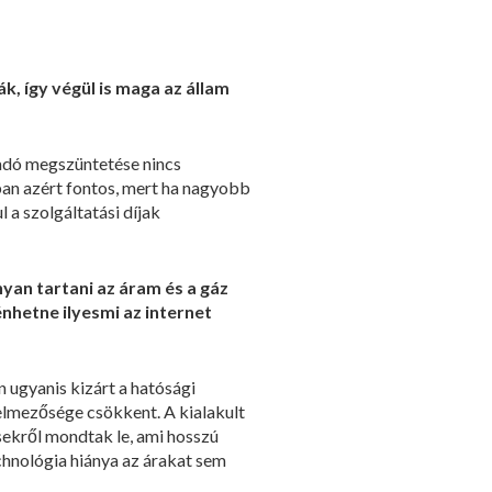
k, így végül is maga az állam
nadó megszüntetése nincs
an azért fontos, mert ha nagyobb
a szolgáltatási díjak
yan tartani az áram és a gáz
nhetne ilyesmi az internet
n ugyanis kizárt a hatósági
elmezősége csökkent. A kialakult
sekről mondtak le, ami hosszú
chnológia hiánya az árakat sem