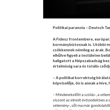
Politikai paranoia – Deutsch T
A Fidesz frontembere, európai 
kormánybiztosnak is. Utóbbi mi
csökkennek némileg az árak. Bo
elhűlve figyeli a testületen bel
hallgatott a Népszabadság bezár
értelmiség sara és totális csődje
– A politikai korrektség bírál
képviselője, ön is annak a híve
– Mindenekelőtt a szólás-, a véle
viszont az elmúlt évtizedekben a s
vélemény-, sőt ma már gondolatdik