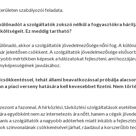
erületen szabályozói feladata.
 különadót a szolgáltatók zokszó nélkül a fogyasztókra hárítjá
 költségeit. Ez meddig tartható?
ülönadó, akkor a szolgáltatók jövedelmezősége nőni fog. A külö
ár jelentősen csökkent. A szolgáltatók jövedelmezősége elsősorb
obb mértékben képesek a hálózatokat fejleszteni, ami hozzájárul 
enyképességének javulásához.
icsökkentéssel, tehát állami beavatkozással próbálja alacson
 a piaci verseny hatására kell kevesebbet fizetni. Nem törté
szezont a fazonnal. A hírközlési, távközlési szolgáltatások esetébe
ára egyébként nem az internetezés ára nőtt, hanem a cégek jöved
nis a szolgáltatók a nagyobb adóterhek miatt inkább a fejleszté
sok színvonalának csökkenésével járhat, ráadásul a korszerűbb te