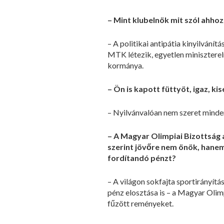
– Mint klubelnök mit szól ahho
– A politikai antipátia kinyilvání
MTK létezik, egyetlen miniszterel
kormánya.
– Ön is kapott füttyöt, igaz, ki
– Nyilvánvalóan nem szeret minde
– A Magyar Olimpiai Bizottság
szerint jövőre nem önök, hanem
fordítandó pénzt?
– A világon sokfajta sportirányítá
pénz elosztása is – a Magyar Olim
fűzött reményeket.