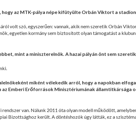
z, hogy az MTK-pálya népe kifütyülte Orbán Viktort a stadio
tásáról volt szó, egyszerűen: vannak, akik nem szeretik Orbán Viktor
nök, egyetlen kormány sem biztosított olyan támogatást a klubunk
sebbet, mint a miniszterelnök. A hazai pályán önt sem szereti
nki.
 alelnökeként miként vélekedik arról, hogy a napokban elfo
 az Emberi Erőforrások Minisztériumának államtitkársága os
si rendszer van. Nálunk 2011 óta olyan modell működött, amelyben 
piai Bizottsághoz került. A döntéshozók úgy látták, ez a szisztém