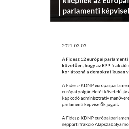
kilépnek az Európa
parlamenti képvise
2021. 03. 03.
A Fidesz 12 európai parlamenti
követően, hogy az EPP frakció 
korlátozná a demokratikusan vá
A Fidesz-KDNP európai parlamenti 
európai polgár életét követelő jár
kapkodó adminisztratív manőverek
parlamenti képviselők jogait.
A Fidesz-KDNP európai parlamenti 
néppárti frakció Alapszabálya mó