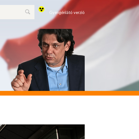
Gyengénlátó verzió