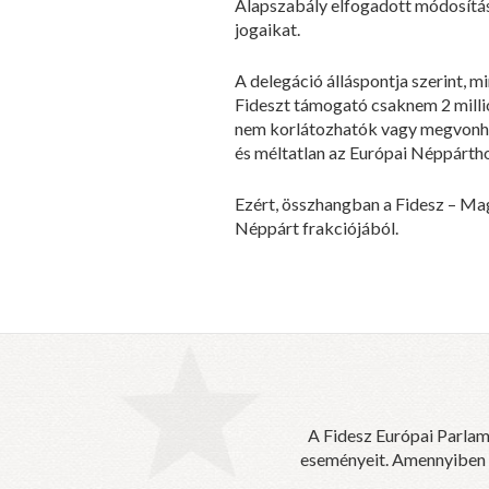
Alapszabály elfogadott módosítása
jogaikat.
A delegáció álláspontja szerint, 
Fideszt támogató csaknem 2 milli
nem korlátozhatók vagy megvonha
és méltatlan az Európai Néppárth
Ezért, összhangban a Fidesz – Mag
Néppárt frakciójából.
A Fidesz Európai Parlam
eseményeit. Amennyiben sz