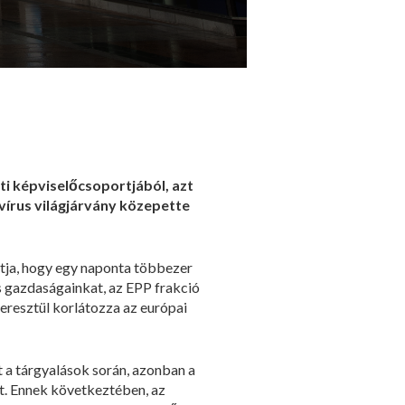
ti képviselőcsoportjából, azt
vírus világjárvány közepette
rtja, hogy egy naponta többezer
és gazdaságainkat, az EPP frakció
resztül korlátozza az európai
t a tárgyalások során, azonban a
t. Ennek következtében, az