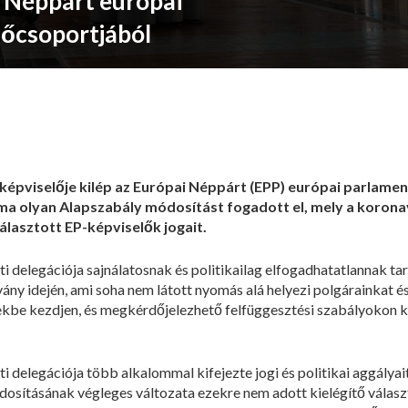
i Néppárt európai
lőcsoportjából
 képviselője kilép az Európai Néppárt (EPP) európai parlamen
ma olyan Alapszabály módosítást fogadott el, mely a korona
lasztott EP-képviselők jogait.
delegációja sajnálatosnak és politikailag elfogadhatatlannak ta
vány idején, ami soha nem látott nyomás alá helyezi polgárainkat 
be kezdjen, és megkérdőjelezhető felfüggesztési szabályokon ke
delegációja több alkalommal kifejezte jogi és politikai aggályai
dosításának végleges változata ezekre nem adott kielégítő válasz