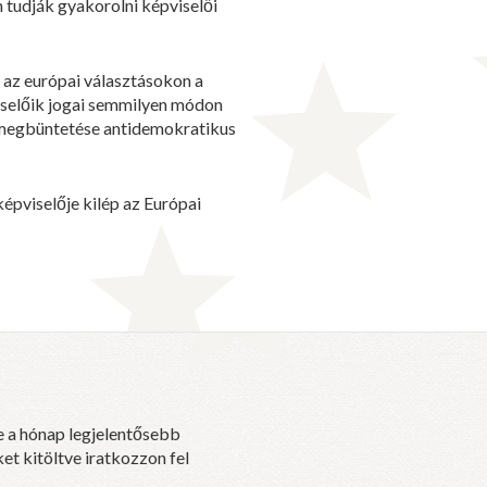
 tudják gyakorolni képviselői
i az európai választásokon a
iselőik jogai semmilyen módon
 megbüntetése antidemokratikus
épviselője kilép az Európai
e a hónap legjelentősebb
et kitöltve iratkozzon fel