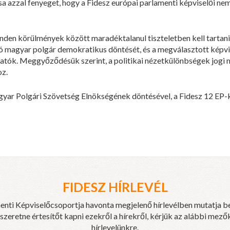
 azzal fenyeget, hogy a Fidesz európai parlamenti képviselői nem
minden körülmények között maradéktalanul tiszteletben kell tartan
ó magyar polgár demokratikus döntését, és a megválasztott képv
tók. Meggyőződésük szerint, a politikai nézetkülönbségek jogi
oz.
yar Polgári Szövetség Elnökségének döntésével, a Fidesz 12 EP-k
FIDESZ HÍRLEVÉL
enti Képviselőcsoportja havonta megjelenő hírlevélben mutatja b
eretne értesítőt kapni ezekről a hírekről, kérjük az alábbi mezők
hírlevelünkre.