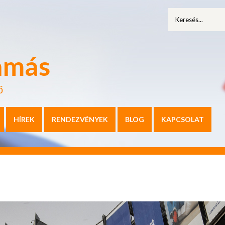
amás
ő
HÍREK
RENDEZVÉNYEK
BLOG
KAPCSOLAT