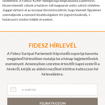
védelmére. A Fidesz-KDNP delegációja megszavazta a jelentést,
hiszen kiemelt célunk a határon túli magyarok uniós szintű védelme.
Joggal várható el az európai döntéshozóktól, hogy kiemelt figyelmet
szenteljenek a nemzeti kisebbségeket ért jogsértéseknek, s
határozott módon ítéljék el ezeket.
FIDESZ HÍRLEVÉL
A Fidesz Európai Parlamenti Képviselőcsoportja havonta
megjelenő hírlevélben mutatja be a hónap legjelentősebb
eseményeit. Amennyiben szeretne értesítőt kapni ezekről a
hírekről, kérjük az alábbi mezőket kitöltve iratkozzon fel
hírlevelünkre.
FELIRATKOZOM