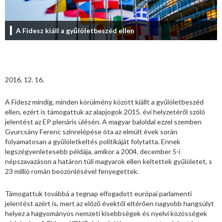
A Fidesz kiáll a gyűlöletbeszéd ellen
2016. 12. 16.
A Fidesz mindig, minden körülmény között kiállt a gyűlöletbeszéd
ellen, ezért is támogattuk az alapjogok 2015. évi helyzetéről szóló
jelentést az EP plenáris ülésén. A magyar baloldal ezzel szemben
Gyurcsány Ferenc színrelépése óta az elmúlt évek során
folyamatosan a gyűlöletkeltés politikáját folytatta. Ennek
legszégyenletesebb példája, amikor a 2004. december 5-i
népszavazáson a határon túli magyarok ellen keltettek gyűlöletet, s
23 millió román beözönlésével fenyegettek.
Támogattuk továbbá a tegnap elfogadott európai parlamenti
jelentést azért is, mert az előző évektől eltérően nagyobb hangsúlyt
helyez a hagyományos nemzeti kisebbségek és nyelvi közösségek