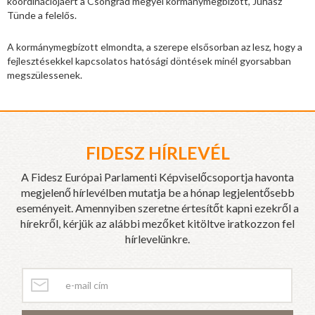
koordinációjáért a Csongrád megyei kormánymegbízott, Juhász
Tünde a felelős.
A kormánymegbízott elmondta, a szerepe elsősorban az lesz, hogy a
fejlesztésekkel kapcsolatos hatósági döntések minél gyorsabban
megszülessenek.
FIDESZ HÍRLEVÉL
A Fidesz Európai Parlamenti Képviselőcsoportja havonta
megjelenő hírlevélben mutatja be a hónap legjelentősebb
eseményeit. Amennyiben szeretne értesítőt kapni ezekről a
hírekről, kérjük az alábbi mezőket kitöltve iratkozzon fel
hírlevelünkre.