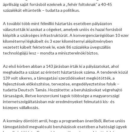
áprilisáig saját forrásból ezeknek a „fehér foltoknak” a 40-45
százalékát eltüntetik – tudatta a politikus.
A további több mint félmillió háztartás esetében pályázaton
választották ki azokat a cégeket, amelyek uniós és hazai forrásból
kiépítik a szükséges infrastruktúrát. A konvergenciarégióban 10 ezer
kilométernyi légkábelt és 3 ezer kilométernyi alépítményben
vezetett kábelt fektetnek le, ezek 86 százaléka üvegszállás
technológiájú lesz – mondta a miniszterelnöki biztos.
Az első körben abban a 143 járásban írták ki a pályázatokat, ahol
meghaladta a százat az érintett háztartások száma. A tenderek közül
139 volt sikeres, a támogatási szerződéseket megkötötték, a
fejlesztések előkészítése, tervezése, engedélyeztetése folyik –
tudatta Deutsch Tamás. Hozzátette: a beruházásokat végrehajtó
társaságok, illetve konzorciumi tagok többsége a magyarországi
internetszolgáltatásban már eredményeket felmutató kis- és
közepes vállalkozás.
A kormány döntött arról, hogy a programban önerőből, illetve uniós
támogatásból megvalósuló beruházások esetében a hatósági ügyek