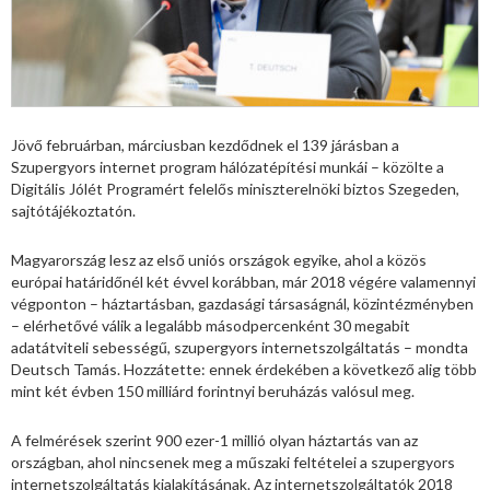
Jövő februárban, márciusban kezdődnek el 139 járásban a
Szupergyors internet program hálózatépítési munkái – közölte a
Digitális Jólét Programért felelős miniszterelnöki biztos Szegeden,
sajtótájékoztatón.
Magyarország lesz az első uniós országok egyike, ahol a közös
európai határidőnél két évvel korábban, már 2018 végére valamennyi
végponton – háztartásban, gazdasági társaságnál, közintézményben
– elérhetővé válik a legalább másodpercenként 30 megabit
adatátviteli sebességű, szupergyors internetszolgáltatás – mondta
Deutsch Tamás. Hozzátette: ennek érdekében a következő alig több
mint két évben 150 milliárd forintnyi beruházás valósul meg.
A felmérések szerint 900 ezer-1 millió olyan háztartás van az
országban, ahol nincsenek meg a műszaki feltételei a szupergyors
internetszolgáltatás kialakításának. Az internetszolgáltatók 2018