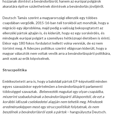
hozzanak döntést a bevándorlásról, hanem az európai polgárok
akaratára építve születhetnek döntések a bevándorlás jövőjéről.
Deutsch Tamás szerint a magyarországi ellenzék egy többes
csapdában vergődik. 2015-16-ban teli torokból azt mondták, hogy a
migráció egy álprobléma, majd pedig a valóság bekopogtatott az
ellenzéki pártok ajtaján is, és kiderült, hogy ez egy sorskérdés, és
mindegyik európai polgárt a személyes hétköznapi életében is érinti.
Ekkor egy 180 fokos fordulatot kellett volna venniük, de ez nem
történt meg. A fideszes politikus szerint világosan kiderült, hogy a
magyar választók nem voltak vevők arra a bevándorláspárti politikára,
amit ezek az erők képviselnek.
Struccpolitika
Emlékeztetett arra is, hogy a baloldali pártok EP-képviselői minden
egyes szavazáskor egyértelműen a bevándorláspárti parlamenti
többséggel szavaztak.
Beleevezték magukat egy olyan csapádba,
miszerint szabadulnának a bevándorláspárti állásponttól, de ezt a
korábbi időszak cselekedetei alapján nem tehetik meg. Mindezek
eredményeképpen most egy struccpolitikát folytatnak, és nem
beszélnek a bevándorlásról ezek a pártok
– hangsúlyozta Deutsch.