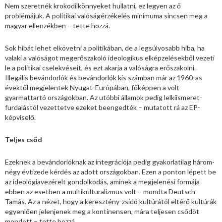
Nem szeretnék krokodilkönnyeket hullatni, ez legyen az ő
problémájuk. A politikai valóságérzékelés minimuma sincsen meg a
magyar ellenzékben – tette hozzá.
Sok hibát lehet elkövetni a politikában, de a legsúlyosabb hiba, ha
valaki a valóságot megerőszakoló ideologikus elképzelésekből vezeti
le a politikai cselekvéseit, és ezt akarja a valóságra erőszakolni.
Illegális bevándorlók és bevándorlók kis számban már az 1960-as
évektől megjelentek Nyugat-Európában, főképpen a volt
gyarmattartó országokban. Az utóbbi államok pedig lelkiismeret-
furdalástól vezettetve ezeket beengedték – mutatott rá az EP-
képviselő.
Teljes csőd
Ezeknek a bevándorlóknak az integrációja pedig gyakorlatilag három-
négy évtizede kérdés az adott országokban. Ezen a ponton lépett be
az ideológiavezérelt gondolkodás, aminek a megjelenési formája
ebben az esetben a multikulturalizmus volt – mondta Deutsch
Tamás. Az a nézet, hogy a keresztény-zsidó kultúrától eltérő kultúrák
egyenlően jelenjenek meg a kontinensen, mára teljesen csődöt
mondott – tette hozzá.