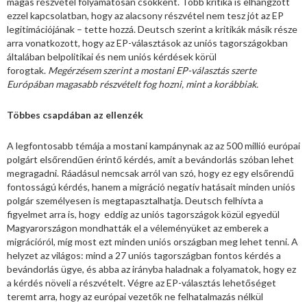
magas részvétel folyamatosan csökkent. Több kritika is elhangzott
ezzel kapcsolatban, hogy az alacsony részvétel nem tesz jót az EP
legitimációjának – tette hozzá. Deutsch szerint a kritikák másik része
arra vonatkozott, hogy az EP-választások az uniós tagországokban
általában belpolitikai és nem uniós kérdések körül
forogtak.
Megérzésem szerint a mostani EP-választás szerte
Európában magasabb részvételt fog hozni, mint a korábbiak.
Többes csapdában az ellenzék
A legfontosabb témája a mostani kampánynak az az 500 millió európai
polgárt elsőrendűen érintő kérdés, amit a bevándorlás szóban lehet
megragadni. Ráadásul nemcsak arról van szó, hogy ez egy elsőrendű
fontosságú kérdés, hanem a migráció negatív hatásait minden uniós
polgár személyesen is megtapasztalhatja. Deutsch felhívta a
figyelmet arra is, hogy eddig az uniós tagországok közül egyedül
Magyarországon mondhatták el a véleményüket az emberek a
migrációról, míg most ezt minden uniós országban meg lehet tenni. A
helyzet az világos: mind a 27 uniós tagországban fontos kérdés a
bevándorlás ügye, és abba az irányba haladnak a folyamatok, hogy ez
a kérdés növeli a részvételt. Végre az EP-választás lehetőséget
teremt arra, hogy az európai vezetők ne felhatalmazás nélkül