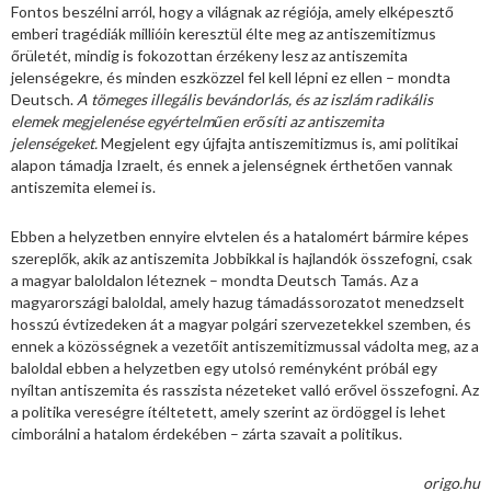
Fontos beszélni arról, hogy a világnak az régiója, amely elképesztő
emberi tragédiák millióin keresztül élte meg az antiszemitizmus
őrületét, mindig is fokozottan érzékeny lesz az antiszemita
jelenségekre, és minden eszközzel fel kell lépni ez ellen – mondta
Deutsch.
A tömeges illegális bevándorlás, és az iszlám radikális
elemek megjelenése egyértelműen erősíti az antiszemita
jelenségeket.
Megjelent egy újfajta antiszemitizmus is, ami politikai
alapon támadja Izraelt, és ennek a jelenségnek érthetően vannak
antiszemita elemei is.
Ebben a helyzetben ennyire elvtelen és a hatalomért bármire képes
szereplők, akik az antiszemita Jobbikkal is hajlandók összefogni, csak
a magyar baloldalon léteznek – mondta Deutsch Tamás. Az a
magyarországi baloldal, amely hazug támadássorozatot menedzselt
hosszú évtizedeken át a magyar polgári szervezetekkel szemben, és
ennek a közösségnek a vezetőit antiszemitizmussal vádolta meg, az a
baloldal ebben a helyzetben egy utolsó reményként próbál egy
nyíltan antiszemita és rasszista nézeteket valló erővel összefogni. Az
a politika vereségre ítéltetett, amely szerint az ördöggel is lehet
cimborálni a hatalom érdekében – zárta szavait a politikus.
origo.hu