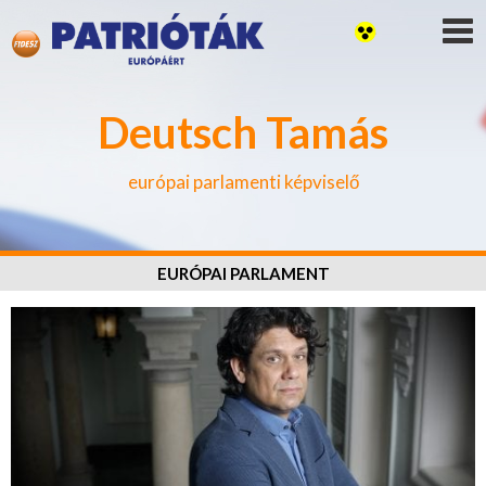
Deutsch Tamás
európai parlamenti képviselő
EURÓPAI PARLAMENT