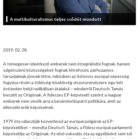
A multikulturalizmus teljes csődöt mondott
2019. 02. 28.
A tömegesen ideérkező emberek nem integrálódni fognak, hanem
szigetszerű közösségeket fognak létrehozni, párhuzamos
társadalmak jönnek létre, miközben az őshonos európai népesség
fogyása révén a többség-kisebbség viszonyrendszere egy-két
évtizeden belül radikálisan átalakul – minderről Deutsch Tamás
beszélt az Origónak. A fideszes EP-képviselő szerint a magyar
emberek nem vevők arra a bevándorláspárti politikára, amit az
ellenzéki erők képviselnek.
1979 óta választják közvetlenül az európai polgárok az EP-
képviselőket – mondta Deutsch Tamás, a Fidesz európai parlamenti
képviselője az Origónak. Az első voksolás óta az egyébként sem túl