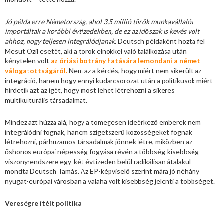
Jó példa erre Németország, ahol 3,5 millió török munkavállalót
importáltak a korábbi évtizedekben, de ez az időszak is kevés volt
ahhoz, hogy teljesen integrálódjanak.
Deutsch példaként hozta fel
Mesüt Özil esetét, aki a török elnökkel való találkozása után
kénytelen volt
az óriási botrány hatására lemondani a német
válogatottságáról.
Nem az a kérdés, hogy miért nem sikerült az
integráció, hanem hogy ennyi kudarcsorozat után a politikusok miért
hirdetik azt az igét, hogy most lehet létrehozni a sikeres
multikulturális társadalmat.
Mindez azt húzza alá, hogy a tömegesen ideérkező emberek nem
integrálódni fognak, hanem szigetszerű közösségeket fognak
létrehozni, párhuzamos társadalmak jönnek létre, miközben az
őshonos európai népesség fogyása révén a többség-kisebbség
viszonyrendszere egy-két évtizeden belül radikálisan átalakul –
mondta Deutsch Tamás. Az EP-képviselő szerint mára jó néhány
nyugat-európai városban a valaha volt kisebbség jelenti a többséget.
Vereségre ítélt politika