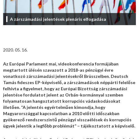
A zárszámadási jelentések plenáris elfogadása
2020. 05. 16.
Az Európai Parlament mai, videokonferencia formájában
megtartott ülésén szavazott a 2018-as pénzügyi évre
vonatkozó zárszámadási jelentésekről Brüsszelben. Deutsch
Tamás fideszes EP-képviselő, a zárszámadások néppárti felelőse
felhívta a figyelmet, hogy az Európai Bizottság zárszámadási
jelentése fordulatot jelent az Orbán-kormánnyal szemben
folyamatosan hangoztatott korrupciós vádaskodásokat
illetően. “A jelentés egyértelműen kimondja, hogy
Magyarországgal kapcsolatban a 2010 előtti időszakban
gyökerező rendszerszintű pénzügyi visszaélések és korrupciós
ügyek jelentik a legfőbb problémát” – tájékoztatott a képviselő.