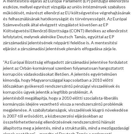
A mentesítési eljárás az Európai Parlament (EP) pénzügyi ellenőrzési
eszköze, mellyel egyrészt vizsgálja az uniós intézmények szabályos
működését, másrészt ellenőrzi az EU költségvetése végrehajtásának
és felhasználásának hatékonyságát és törvényességét. Az Európai
Számvevőszék által elvégzett vizsgálatot követően az EP
Költségvetési Ellenőrző Bizottsága (CONT) illetékes az ellenőrzést
lefolytatni, melynek alelnöke Deutsch Tamás, egyúttal az EP
zárszámadási jelentésének néppárti felelőse is. A mentesítési
eljárást a zárszámadási jelentések plenáris elfogadása zárja le.
“Az Európai Bizottság elfogadott zárszámadási jelentése fordulatot
jelent az Orbán-kormánnyal szemben folyamatosan hangoztatott
korrupciós vádaskodásokat illetően. A jelentés egyértelműen
kimondja, hogy Magyarországgal kapcsolatban a 2010 előtti
időszakban gyökerező rendszerszintű pénzügyi visszaélések és
korrupciós ügyek jelentik a legfőbb problémát. A
jelentésből megállapítja, hogy a 2010 előtti szocialista-liberális
kormányzás idejére vezethető vissza a rendszerszintű problémák
megjelenése. A szabálytalanságok, visszaélések kiugró növekedése
is 2007-től erősödött, a közbeszerzési eljárásokban az
összeférhetetlenség ellenőrzésének rendszerszintű hiányát
állapította meg a jelentés, mind a strukturális, mind a mezőgazdasági
alapok esetében” – mondta el Deutsch Tamás a parlamenti