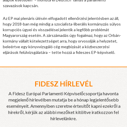
szavazások kapcsán.
Az EP mai plenáris ülésén elfogadott ellenőrzési jelentésben az áll,
hogy 2018-ban még mindig a szocialista-liberális kormányzás súlyos
korrupciós ügyei és visszaélései jelentik a legfőbb problémát
Magyarország esetén. A zárszámadás úgy fogalmaz, hogy az Orbán-
kormány vállalt kötelezettséget arra, hogy orvosolják a helyzetet,
beleértve egy könyvvizsgáló cég megbízását a közbeszerzési
eljárások felülvizsgálatára – tette hozzá a fideszes EP-képviselő.
FIDESZ HÍRLEVÉL
A Fidesz Európai Parlamenti Képviselőcsoportja havonta
megjelenő hírlevélben mutatja be a hónap legjelentősebb
eseményeit. Amennyiben szeretne értesítőt kapni ezekről a
hírekről, kérjük az alábbi mezőket kitöltve iratkozzon fel
hírlevelünkre.