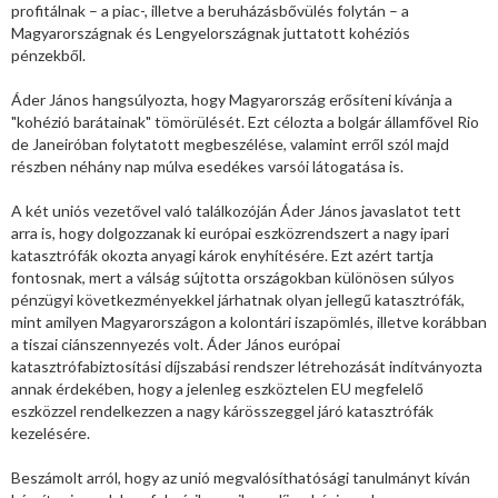
profitálnak – a piac-, illetve a beruházásbővülés folytán – a
Magyarországnak és Lengyelországnak juttatott kohéziós
pénzekből.
Áder János hangsúlyozta, hogy Magyarország erősíteni kívánja a
"kohézió barátainak" tömörülését. Ezt célozta a bolgár államfővel Rio
de Janeiróban folytatott megbeszélése, valamint erről szól majd
részben néhány nap múlva esedékes varsói látogatása is.
A két uniós vezetővel való találkozóján Áder János javaslatot tett
arra is, hogy dolgozzanak ki európai eszközrendszert a nagy ipari
katasztrófák okozta anyagi károk enyhítésére. Ezt azért tartja
fontosnak, mert a válság sújtotta országokban különösen súlyos
pénzügyi következményekkel járhatnak olyan jellegű katasztrófák,
mint amilyen Magyarországon a kolontári iszapömlés, illetve korábban
a tiszai ciánszennyezés volt. Áder János európai
katasztrófabiztosítási díjszabási rendszer létrehozását indítványozta
annak érdekében, hogy a jelenleg eszköztelen EU megfelelő
eszközzel rendelkezzen a nagy kárösszeggel járó katasztrófák
kezelésére.
Beszámolt arról, hogy az unió megvalósíthatósági tanulmányt kíván