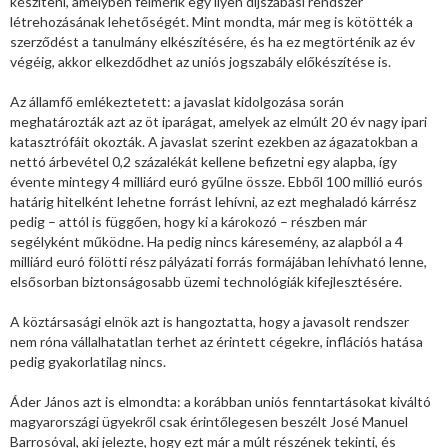
készíteni, amelyben felmérik egy ilyen díjszabási rendszer
létrehozásának lehetőségét. Mint mondta, már meg is kötötték a
szerződést a tanulmány elkészítésére, és ha ez megtörténik az év
végéig, akkor elkezdődhet az uniós jogszabály előkészítése is.
Az államfő emlékeztetett: a javaslat kidolgozása során
meghatározták azt az öt iparágat, amelyek az elmúlt 20 év nagy ipari
katasztrófáit okozták. A javaslat szerint ezekben az ágazatokban a
nettó árbevétel 0,2 százalékát kellene befizetni egy alapba, így
évente mintegy 4 milliárd euró gyűlne össze. Ebből 100 millió eurós
határig hitelként lehetne forrást lehívni, az ezt meghaladó kárrész
pedig – attól is függően, hogy ki a károkozó – részben már
segélyként működne. Ha pedig nincs káresemény, az alapból a 4
milliárd euró fölötti rész pályázati forrás formájában lehívható lenne,
elsősorban biztonságosabb üzemi technológiák kifejlesztésére.
A köztársasági elnök azt is hangoztatta, hogy a javasolt rendszer
nem róna vállalhatatlan terhet az érintett cégekre, inflációs hatása
pedig gyakorlatilag nincs.
Áder János azt is elmondta: a korábban uniós fenntartásokat kiváltó
magyarországi ügyekről csak érintőlegesen beszélt José Manuel
Barrosóval, aki jelezte, hogy ezt már a múlt részének tekinti, és