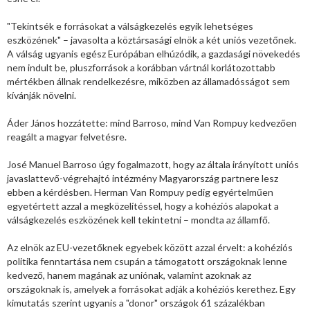
"Tekintsék e forrásokat a válságkezelés egyik lehetséges
eszközének" – javasolta a köztársasági elnök a két uniós vezetőnek.
A válság ugyanis egész Európában elhúzódik, a gazdasági növekedés
nem indult be, pluszforrások a korábban vártnál korlátozottabb
mértékben állnak rendelkezésre, miközben az államadósságot sem
kívánják növelni.
Áder János hozzátette: mind Barroso, mind Van Rompuy kedvezően
reagált a magyar felvetésre.
José Manuel Barroso úgy fogalmazott, hogy az általa irányított uniós
javaslattevő-végrehajtó intézmény Magyarország partnere lesz
ebben a kérdésben. Herman Van Rompuy pedig egyértelműen
egyetértett azzal a megközelítéssel, hogy a kohéziós alapokat a
válságkezelés eszközének kell tekintetni – mondta az államfő.
Az elnök az EU-vezetőknek egyebek között azzal érvelt: a kohéziós
politika fenntartása nem csupán a támogatott országoknak lenne
kedvező, hanem magának az uniónak, valamint azoknak az
országoknak is, amelyek a forrásokat adják a kohéziós kerethez. Egy
kimutatás szerint ugyanis a "donor" országok 61 százalékban