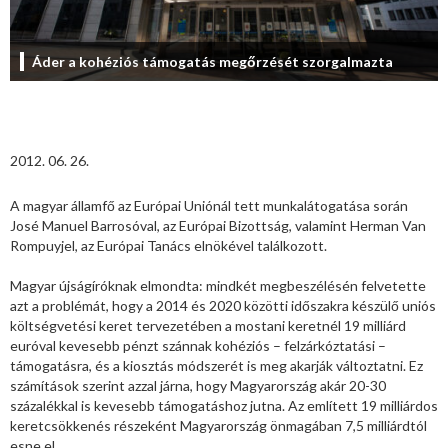
Áder a kohéziós támogatás megőrzését szorgalmazta
2012. 06. 26.
A magyar államfő az Európai Uniónál tett munkalátogatása során
José Manuel Barrosóval, az Európai Bizottság, valamint Herman Van
Rompuyjel, az Európai Tanács elnökével találkozott.
Magyar újságíróknak elmondta: mindkét megbeszélésén felvetette
azt a problémát, hogy a 2014 és 2020 közötti időszakra készülő uniós
költségvetési keret tervezetében a mostani keretnél 19 milliárd
euróval kevesebb pénzt szánnak kohéziós – felzárkóztatási –
támogatásra, és a kiosztás módszerét is meg akarják változtatni. Ez
számítások szerint azzal járna, hogy Magyarország akár 20-30
százalékkal is kevesebb támogatáshoz jutna. Az említett 19 milliárdos
keretcsökkenés részeként Magyarország önmagában 7,5 milliárdtól
esne el.