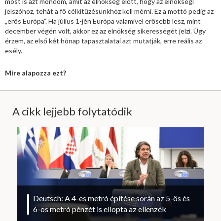
most is azt mondom, amit az elnökség előtt, hogy az elnökségi
jelszóhoz, tehát a fő célkitűzésünkhöz kell mérni. Ez a mottó pedig az
„erős Európa”. Ha július 1-jén Európa valamivel erősebb lesz, mint
december végén volt, akkor ez az elnökség sikerességét jelzi. Úgy
érzem, az első két hónap tapasztalatai azt mutatják, erre reális az
esély.
Mire alapozza ezt?
A cikk lejjebb folytatódik
Deutsch: A 4-es metró építése során az 5-ös és
6-os metró pénzét is ellopta az ellenzék