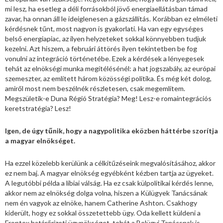
mi lesz, ha esetleg a déli forrásokból jövő energiaellátásban támad
zavar, ha onnan áll le ideiglenesen a gázszállítás. Korábban ez elméleti
kérdésnek tűnt, most nagyon is gyakorlati. Ha van egy egységes
belső energiapiac, az ilyen helyzeteket sokkal könnyebben tudjuk
kezelni. Azt hiszem, a februári áttörés ilyen tekintetben be fog
vonulni az integráció történetébe. Ezek a kérdések a lényegesek
tehát az elnökségi munka megítélésénél: a hat jogszabály, az európai
szemeszter, az említett három közösségi politika. És még két dolog,
amiről most nem beszélnék részletesen, csak megemlítem.
Megszületik-e Duna Régió Stratégia? Meg! Lesz-e romaintegrációs
keretstratégia? Lesz!
Igen, de úgy tűnik, hogy a nagypolitika eközben háttérbe szorítja
a magyar elnökséget.
Ha ezzel közelebb kerülünk a célkitűzéseink megvalósításához, akkor
ez nem baj. A magyar elnökség egyébként kézben tartja az ügyeket.
A legutóbbi példa a líbiai válság. Ha ez csak külpolitikai kérdés lenne,
akkor nem az elnökség dolga volna, hiszen a Külügyek Tanácsának
nem én vagyok az elnöke, hanem Catherine Ashton. Csakhogy
kiderült, hogy ez sokkal összetettebb ügy. Oda kellett küldeni a
Frontex határőrizeti ügynökséget, tehát a Belügyi Tanácsnak is