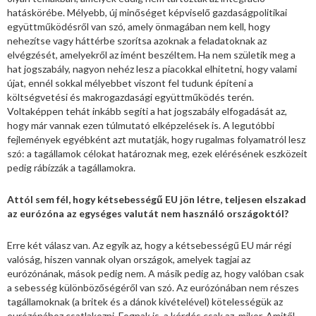
hatáskörébe. Mélyebb, új minőséget képviselő gazdaságpolitikai
együttműködésről van szó, amely önmagában nem kell, hogy
nehezítse vagy háttérbe szorítsa azoknak a feladatoknak az
elvégzését, amelyekről az imént beszéltem. Ha nem születik meg a
hat jogszabály, nagyon nehéz lesz a piacokkal elhitetni, hogy valami
újat, ennél sokkal mélyebbet viszont fel tudunk építeni a
költségvetési és makrogazdasági együttműködés terén.
Voltaképpen tehát inkább segíti a hat jogszabály elfogadását az,
hogy már vannak ezen túlmutató elképzelések is. A legutóbbi
fejlemények egyébként azt mutatják, hogy rugalmas folyamatról lesz
szó: a tagállamok célokat határoznak meg, ezek elérésének eszközeit
pedig rábízzák a tagállamokra.
Attól sem fél, hogy kétsebességű EU jön létre, teljesen elszakad
az eurózóna az egységes valutát nem használó országoktól?
Erre két válasz van. Az egyik az, hogy a kétsebességű EU már régi
valóság, hiszen vannak olyan országok, amelyek tagjai az
eurózónának, mások pedig nem. A másik pedig az, hogy valóban csak
a sebesség különbözőségéről van szó. Az eurózónában nem részes
tagállamoknak (a britek és a dánok kivételével) kötelességük az
eurózónához csatlakozni. Fognak is, a kérdés csak az, mikor. Amitől