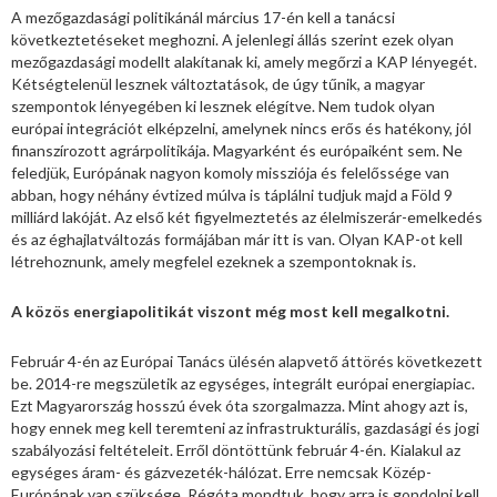
A mezőgazdasági politikánál március 17-én kell a tanácsi
következtetéseket meghozni. A jelenlegi állás szerint ezek olyan
mezőgazdasági modellt alakítanak ki, amely megőrzi a KAP lényegét.
Kétségtelenül lesznek változtatások, de úgy tűnik, a magyar
szempontok lényegében ki lesznek elégítve. Nem tudok olyan
európai integrációt elképzelni, amelynek nincs erős és hatékony, jól
finanszírozott agrárpolitikája. Magyarként és európaiként sem. Ne
feledjük, Európának nagyon komoly missziója és felelőssége van
abban, hogy néhány évtized múlva is táplálni tudjuk majd a Föld 9
milliárd lakóját. Az első két figyelmeztetés az élelmiszerár-emelkedés
és az éghajlatváltozás formájában már itt is van. Olyan KAP-ot kell
létrehoznunk, amely megfelel ezeknek a szempontoknak is.
A közös energiapolitikát viszont még most kell megalkotni.
Február 4-én az Európai Tanács ülésén alapvető áttörés következett
be. 2014-re megszületik az egységes, integrált európai energiapiac.
Ezt Magyarország hosszú évek óta szorgalmazza. Mint ahogy azt is,
hogy ennek meg kell teremteni az infrastrukturális, gazdasági és jogi
szabályozási feltételeit. Erről döntöttünk február 4-én. Kialakul az
egységes áram- és gázvezeték-hálózat. Erre nemcsak Közép-
Európának van szüksége. Régóta mondtuk, hogy arra is gondolni kell,