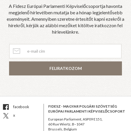
A Fidesz Európai Parlamenti Képviselőcsoportja havonta
megjelenő hírlevélben mutatja be a hónap legjelentősebb
eseményeit. Amennyiben szeretne értesítőt kapni ezekről a
hírekről, kérjük az alábbi mezőket kitöltve iratkozzon fel
hírlevelünkre.
FELIRATKOZOM
FIDESZ - MAGYAR POLGÁRI SZÖVETSÉG
facebook
EURÓPAI PARLAMENTI KÉPVISELŐCSOPORT
x
European Parliament, ASP09 E151,
60 Rue Wiertz, B–1047
Brussels, Belgium