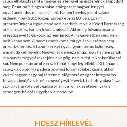
csúcs elhalasztásáról a magyar és a lengyel miniszterelnök állapodott
meg. Ez mutatja, hogy a sokat emlegetett magyar-lengyel
együttműködés nemcsak jelszó, hanem tényleg jelent valami
érdemit, hogy 2011 Közép-Európa éve az EU-ban. Ez a mi
presztízsünket a legkevésbé sem csorbítja, mivel a Keleti Partnerség
nem presztízs, hanem feladat, misszió. Aki pedig folyamatosan a
presztízsével foglalkozik, az nem jár jól. A magánéletben sem, de a
politikában sem. A horvát csatlakozási tárgyalások lezárása sem
presztízskérdés. Itt azonban van egy nagyon fontos különbség,
amire oda kell figyelni. Nagyon sok elemző állítja, hogy ha nem zárjuk
le a horvát tárgyalásokat június végéig, nem tudni, mikor kerülhet rá
sor. Nem pusztán arról van szó tehát, hogy legfeljebb 2-3 hónapot
csúszik a dolog! Ha pedig a bővítési folyamat léket kapna, akkor
valami nagyon nagy baj történne. Méghozzá az egész integrációs
folyamat jövőjével, Európa egységesítésével. Itt a befogadásról van
szó. Ugyanarról a befogadásról, amit a romák esetében vagy a
schengeni bővítés ügyében is mondunk.
FIDESZ HÍRLEVÉL