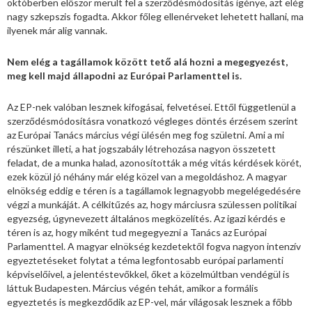
októberben először merült fel a szerződésmódosítás igénye, azt elég
nagy szkepszis fogadta. Akkor főleg ellenérveket lehetett hallani, ma
ilyenek már alig vannak.
Nem elég a tagállamok között tető alá hozni a megegyezést,
meg kell majd állapodni az Európai Parlamenttel is.
Az EP-nek valóban lesznek kifogásai, felvetései. Ettől függetlenül a
szerződésmódosításra vonatkozó végleges döntés érzésem szerint
az Európai Tanács március végi ülésén meg fog születni. Ami a mi
részünket illeti, a hat jogszabály létrehozása nagyon összetett
feladat, de a munka halad, azonosították a még vitás kérdések körét,
ezek közül jó néhány már elég közel van a megoldáshoz. A magyar
elnökség eddig e téren is a tagállamok legnagyobb megelégedésére
végzi a munkáját. A célkitűzés az, hogy márciusra szülessen politikai
egyezség, úgynevezett általános megközelítés. Az igazi kérdés e
téren is az, hogy miként tud megegyezni a Tanács az Európai
Parlamenttel. A magyar elnökség kezdetektől fogva nagyon intenzív
egyeztetéseket folytat a téma legfontosabb európai parlamenti
képviselőivel, a jelentéstevőkkel, őket a közelmúltban vendégül is
láttuk Budapesten. Március végén tehát, amikor a formális
egyeztetés is megkezdődik az EP-vel, már világosak lesznek a főbb