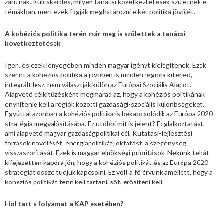
zárulnak. Kulcskérdés, milyen tanácsi következtetések születnek e
témákban, mert ezek fogják meghatározni e két politika jövőjét.
A kohéziós politika terén már meg is születtek a tanácsi
következtetések
Igen, és ezek lényegében minden magyar igényt kielégítenek. Ezek
szerint a kohéziós politika a jövőben is minden régióra kiterjed,
integrált lesz, nem választják külön az Európai Szociális Alapot.
Alapvető célkitűzésként megmarad az, hogy a kohéziós politikának
enyhítenie kell a régiók közötti gazdasági-szociális különbségeket.
Egyúttal azonban a kohéziós politika is bekapcsolódik az Európa 2020
stratégia megvalósításába. Ez utóbbi mit is jelent? Foglalkoztatást,
ami alapvető magyar gazdaságpolitikai cél. Kutatási-fejlesztési
források növelését, energiapolitikát, oktatást, a szegénység
visszaszorítását. Ezek is magyar elnökségi prioritások. Nekünk tehát
kifejezetten kapóra jön, hogy a kohéziós politikát és az Európa 2020
stratégiát össze tudjuk kapcsolni. Ez volt a fő érvünk amellett, hogy a
kohéziós politikát fenn kell tartani, sőt, erősíteni kell.
Hol tart a folyamat a KAP esetében?