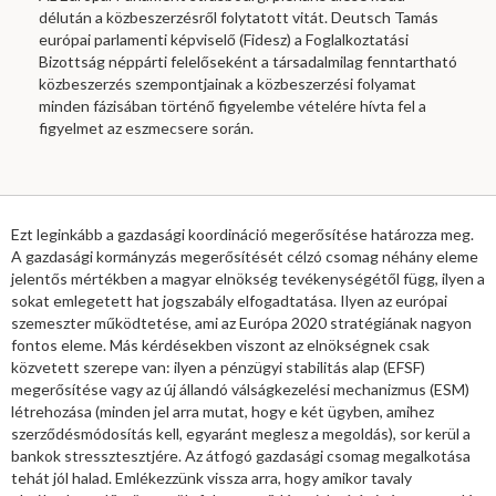
délután a közbeszerzésről folytatott vitát. Deutsch Tamás
európai parlamenti képviselő (Fidesz) a Foglalkoztatási
Bizottság néppárti felelőseként a társadalmilag fenntartható
közbeszerzés szempontjainak a közbeszerzési folyamat
minden fázisában történő figyelembe vételére hívta fel a
figyelmet az eszmecsere során.
Ezt leginkább a gazdasági koordináció megerősítése határozza meg.
A gazdasági kormányzás megerősítését célzó csomag néhány eleme
jelentős mértékben a magyar elnökség tevékenységétől függ, ilyen a
sokat emlegetett hat jogszabály elfogadtatása. Ilyen az európai
szemeszter működtetése, ami az Európa 2020 stratégiának nagyon
fontos eleme. Más kérdésekben viszont az elnökségnek csak
közvetett szerepe van: ilyen a pénzügyi stabilitás alap (EFSF)
megerősítése vagy az új állandó válságkezelési mechanizmus (ESM)
létrehozása (minden jel arra mutat, hogy e két ügyben, amihez
szerződésmódosítás kell, egyaránt meglesz a megoldás), sor kerül a
bankok stressztesztjére. Az átfogó gazdasági csomag megalkotása
tehát jól halad. Emlékezzünk vissza arra, hogy amikor tavaly