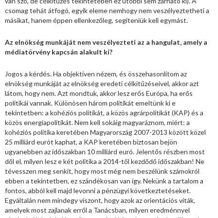
van szó, de célkitűzés tekintetében ez utóbbi sem zárható ki). A
csomag tehát átfogó, egyik eleme nemhogy nem veszélyeztetheti a
másikat, hanem éppen ellenkezőleg, segíteniük kell egymást.
Az elnökség munkáját nem veszélyezteti az a hangulat, amely a
médiatörvény kapcsán alakult ki?
Jogos a kérdés. Ha objektíven nézem, és összehasonlítom az
elnökség munkáját az elnökség eredeti célkitűzéseivel, akkor azt
látom, hogy nem. Azt mondtuk, akkor lesz erős Európa, ha erős
politikái vannak. Különösen három politikát emeltünk ki e
tekintetben: a kohéziós politikát, a közös agrárpolitikát (KAP) és a
közös energiapolitikát. Nem kell sokáig magyaráznom, miért: a
kohéziós politika keretében Magyarország 2007-2013 között közel
25 milliárd eurót kaphat, a KAP keretében biztosan bejön
ugyanebben az időszakban 10 milliárd euró. Jelentős részben most
dől el, milyen lesz e két politika a 2014-től kezdődő időszakban! Ne
tévesszen meg senkit, hogy most még nem beszélünk számokról
ebben a tekintetben, ez szándékosan van így. Nekünk a tartalom a
fontos, abból kell majd levonni a pénzügyi következtetéseket.
Egyáltalán nem mindegy viszont, hogy azok az orientációs viták,
amelyek most zajlanak erről a Tanácsban, milyen eredménnyel