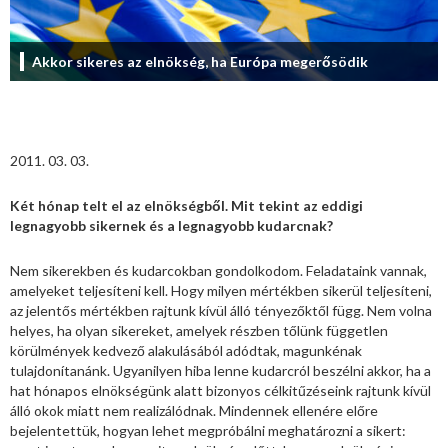
Akkor sikeres az elnökség, ha Európa megerősödik
2011. 03. 03.
Két hónap telt el az elnökségből. Mit tekint az eddigi
legnagyobb sikernek és a legnagyobb kudarcnak?
Nem sikerekben és kudarcokban gondolkodom. Feladataink vannak,
amelyeket teljesíteni kell. Hogy milyen mértékben sikerül teljesíteni,
az jelentős mértékben rajtunk kívül álló tényezőktől függ. Nem volna
helyes, ha olyan sikereket, amelyek részben tőlünk független
körülmények kedvező alakulásából adódtak, magunkénak
tulajdonítanánk. Ugyanilyen hiba lenne kudarcról beszélni akkor, ha a
hat hónapos elnökségünk alatt bizonyos célkitűzéseink rajtunk kívül
álló okok miatt nem realizálódnak. Mindennek ellenére előre
bejelentettük, hogyan lehet megpróbálni meghatározni a sikert: