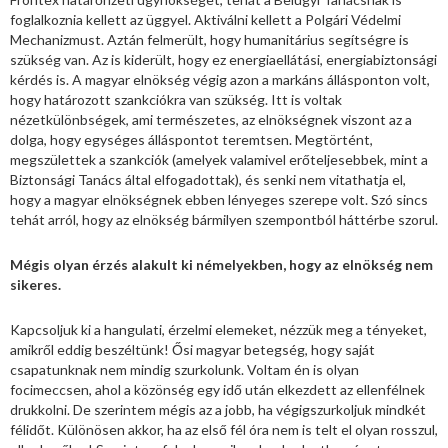
foglalkoznia kellett az üggyel. Aktiválni kellett a Polgári Védelmi
Mechanizmust. Aztán felmerült, hogy humanitárius segítségre is
szükség van. Az is kiderült, hogy ez energiaellátási, energiabiztonsági
kérdés is. A magyar elnökség végig azon a markáns állásponton volt,
hogy határozott szankciókra van szükség. Itt is voltak
nézetkülönbségek, ami természetes, az elnökségnek viszont az a
dolga, hogy egységes álláspontot teremtsen. Megtörtént,
megszülettek a szankciók (amelyek valamivel erőteljesebbek, mint a
Biztonsági Tanács által elfogadottak), és senki nem vitathatja el,
hogy a magyar elnökségnek ebben lényeges szerepe volt. Szó sincs
tehát arról, hogy az elnökség bármilyen szempontból háttérbe szorul.
Mégis olyan érzés alakult ki némelyekben, hogy az elnökség nem
sikeres.
Kapcsoljuk ki a hangulati, érzelmi elemeket, nézzük meg a tényeket,
amikről eddig beszéltünk! Ősi magyar betegség, hogy saját
csapatunknak nem mindig szurkolunk. Voltam én is olyan
focimeccsen, ahol a közönség egy idő után elkezdett az ellenfélnek
drukkolni. De szerintem mégis az a jobb, ha végigszurkoljuk mindkét
félidőt. Különösen akkor, ha az első fél óra nem is telt el olyan rosszul,