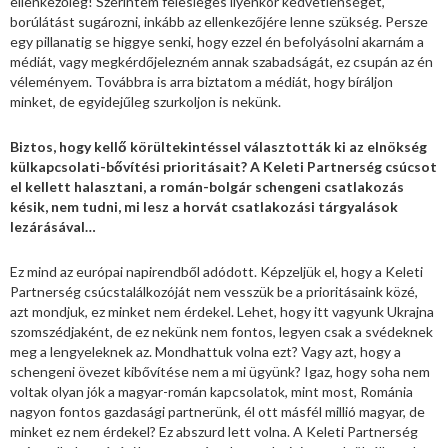
ellenkezőleg! Szerintem felesleges ilyenkor kedvetlenséget,
borúlátást sugározni, inkább az ellenkezőjére lenne szükség. Persze
egy pillanatig se higgye senki, hogy ezzel én befolyásolni akarnám a
médiát, vagy megkérdőjelezném annak szabadságát, ez csupán az én
véleményem. Továbbra is arra biztatom a médiát, hogy bíráljon
minket, de egyidejűleg szurkoljon is nekünk.
Biztos, hogy kellő körültekintéssel választották ki az elnökség
külkapcsolati-bővítési prioritásait? A Keleti Partnerség csúcsot
el kellett halasztani, a román-bolgár schengeni csatlakozás
késik, nem tudni, mi lesz a horvát csatlakozási tárgyalások
lezárásával…
Ez mind az európai napirendből adódott. Képzeljük el, hogy a Keleti
Partnerség csúcstalálkozóját nem vesszük be a prioritásaink közé,
azt mondjuk, ez minket nem érdekel. Lehet, hogy itt vagyunk Ukrajna
szomszédjaként, de ez nekünk nem fontos, legyen csak a svédeknek
meg a lengyeleknek az. Mondhattuk volna ezt? Vagy azt, hogy a
schengeni övezet kibővítése nem a mi ügyünk? Igaz, hogy soha nem
voltak olyan jók a magyar-román kapcsolatok, mint most, Románia
nagyon fontos gazdasági partnerünk, él ott másfél millió magyar, de
minket ez nem érdekel? Ez abszurd lett volna. A Keleti Partnerség