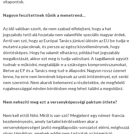
vitapontok.
Nagyon feszítettnek tűnik a menetrend…
Az idő valóban szorít, de nem szabad elfelejteni, hogy a hat
jogszabály tető alá hozatala nem valamiféle speciális magyar érdek.
Arról van szó, hogy az Európai Tanács júniusi ülésén az EU be tudja-e
mutatni a piacoknak, és persze az egész közvéleménynek, hogy
döntésképes. Hogy ha valamit elhatároz, például hat jogszabály
megalkotását, akkor ezt meg is tudja valósítani. A tagállamok együtt
tudnak-e működni, megtalálják-e a szükséges kompromisszumokat,
illetve az EP és a Tanács meg tud-e állapodni. Nagyon rossz üzenet
lenne, ha erre nem lennének képesek az unió intézményei, ezt senki
nem szeretné. Nem akarok belemenni a részletekbe, de megfelelő
rugalmassággal minden kérdésben meg lehet találni a megoldást.
Nem nehezíti meg ezt a versenyképességi paktum ötlete?
Nem kell ettől félni. Miről is van szó? Megjelent egy német-francia
kezdeményezés, amely tartalmi kérdésekben akar a
versenyképességet javító megállapodás-sorozatot elérni, méghozzá
olyan témákban, amelyek eddig nem tartoztak az integráció