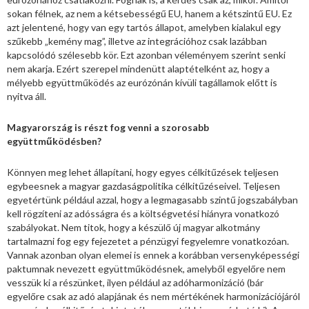
sokan félnek, az nem a kétsebességű EU, hanem a kétszintű EU. Ez
azt jelentené, hogy van egy tartós állapot, amelyben kialakul egy
szűkebb „kemény mag”, illetve az integrációhoz csak lazábban
kapcsolódó szélesebb kör. Ezt azonban véleményem szerint senki
nem akarja. Ezért szerepel mindenütt alaptételként az, hogy a
mélyebb együttműködés az eurózónán kívüli tagállamok előtt is
nyitva áll.
Magyarország is részt fog venni a szorosabb
együttműködésben?
Könnyen meg lehet állapítani, hogy egyes célkitűzések teljesen
egybeesnek a magyar gazdaságpolitika célkitűzéseivel. Teljesen
egyetértünk például azzal, hogy a legmagasabb szintű jogszabályban
kell rögzíteni az adósságra és a költségvetési hiányra vonatkozó
szabályokat. Nem titok, hogy a készülő új magyar alkotmány
tartalmazni fog egy fejezetet a pénzügyi fegyelemre vonatkozóan.
Vannak azonban olyan elemei is ennek a korábban versenyképességi
paktumnak nevezett együttműködésnek, amelyből egyelőre nem
vesszük ki a részünket, ilyen például az adóharmonizáció (bár
egyelőre csak az adó alapjának és nem mértékének harmonizációjáról