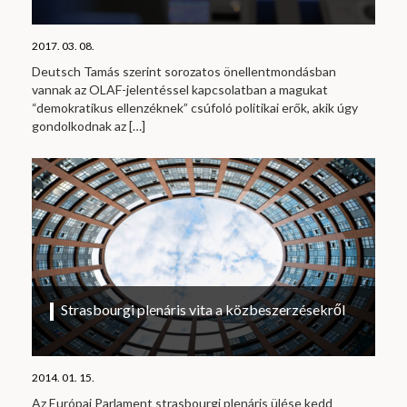
2017. 03. 08.
Deutsch Tamás szerint sorozatos önellentmondásban
vannak az OLAF-jelentéssel kapcsolatban a magukat
“demokratikus ellenzéknek” csúfoló politikai erők, akik úgy
gondolkodnak az
[…]
Strasbourgi plenáris vita a közbeszerzésekről
2014. 01. 15.
Az Európai Parlament strasbourgi plenáris ülése kedd