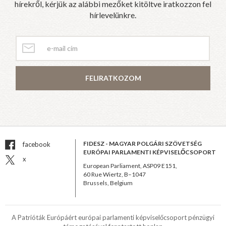
hírekről, kérjük az alábbi mezőket kitöltve iratkozzon fel
hírlevelünkre.
FELIRATKOZOM
FIDESZ - MAGYAR POLGÁRI SZÖVETSÉG
facebook
EURÓPAI PARLAMENTI KÉPVISELŐCSOPORT
x
European Parliament, ASP09 E151,
60 Rue Wiertz, B–1047
Brussels, Belgium
A Patrióták Európáért európai parlamenti képviselőcsoport pénzügyi