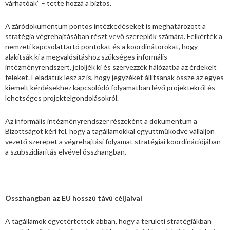
várhatóak” – tette hozzá a biztos.
A záródokumentum pontos intézkedéseket is meghatározott a
stratégia végrehajtásában részt vevő szereplők számára. Felkérték a
nemzeti kapcsolattartó pontokat és a koordinátorokat, hogy
alakítsák ki a megvalósításhoz szükséges informális
intézményrendszert, jelöljék ki és szervezzék hálózatba az érdekelt
feleket. Feladatuk lesz az is, hogy jegyzéket állítsanak össze az egyes
kiemelt kérdésekhez kapcsolódó folyamatban lévő projektekről és
lehetséges projektelgondolásokról.
Az informális intézményrendszer részeként a dokumentum a
Bizottságot kéri fel, hogy a tagállamokkal együttműködve vállaljon
vezető szerepet a végrehajtási folyamat stratégiai koordinációjában
a szubszidiaritás elvével összhangban.
Összhangban az EU hosszú távú céljaival
A tagállamok egyetértettek abban, hogy a területi stratégiákban