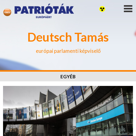
Deutsch Tamás
európai parlamenti képviselő
EGYÉB