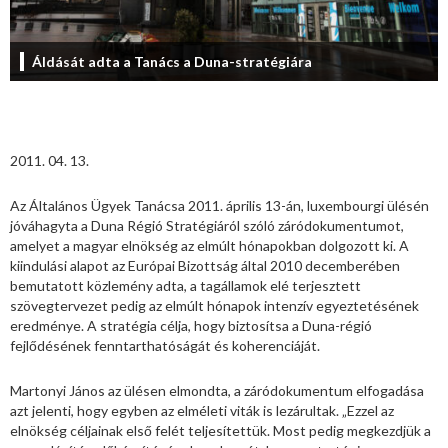
Áldását adta a Tanács a Duna-stratégiára
2011. 04. 13.
Az Általános Ügyek Tanácsa 2011. április 13-án, luxembourgi ülésén
jóváhagyta a Duna Régió Stratégiáról szóló záródokumentumot,
amelyet a magyar elnökség az elmúlt hónapokban dolgozott ki. A
kiindulási alapot az Európai Bizottság által 2010 decemberében
bemutatott közlemény adta, a tagállamok elé terjesztett
szövegtervezet pedig az elmúlt hónapok intenzív egyeztetésének
eredménye. A stratégia célja, hogy biztosítsa a Duna-régió
fejlődésének fenntarthatóságát és koherenciáját.
Martonyi János az ülésen elmondta, a záródokumentum elfogadása
azt jelenti, hogy egyben az elméleti viták is lezárultak. „Ezzel az
elnökség céljainak első felét teljesítettük. Most pedig megkezdjük a