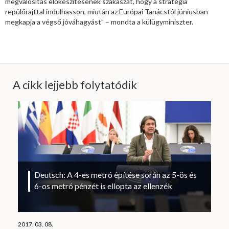
megvalósítás előkészítésének szakaszát, hogy a stratégia
repülőrajttal indulhasson, miután az Európai Tanácstól júniusban
megkapja a végső jóváhagyást” – mondta a külügyminiszter.
A cikk lejjebb folytatódik
Deutsch: A 4-es metró építése során az 5-ös és
6-os metró pénzét is ellopta az ellenzék
2017. 03. 08.