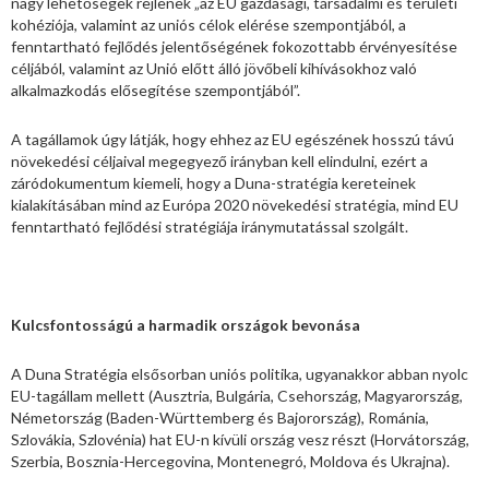
nagy lehetőségek rejlenek „az EU gazdasági, társadalmi és területi
kohéziója, valamint az uniós célok elérése szempontjából, a
fenntartható fejlődés jelentőségének fokozottabb érvényesítése
céljából, valamint az Unió előtt álló jövőbeli kihívásokhoz való
alkalmazkodás elősegítése szempontjából”.
A tagállamok úgy látják, hogy ehhez az EU egészének hosszú távú
növekedési céljaival megegyező irányban kell elindulni, ezért a
záródokumentum kiemeli, hogy a Duna-stratégia kereteinek
kialakításában mind az Európa 2020 növekedési stratégia, mind EU
fenntartható fejlődési stratégiája iránymutatással szolgált.
Kulcsfontosságú a harmadik országok bevonása
A Duna Stratégia elsősorban uniós politika, ugyanakkor abban nyolc
EU-tagállam mellett (Ausztria, Bulgária, Csehország, Magyarország,
Németország (Baden-Württemberg és Bajorország), Románia,
Szlovákia, Szlovénia) hat EU-n kívüli ország vesz részt (Horvátország,
Szerbia, Bosznia-Hercegovina, Montenegró, Moldova és Ukrajna).