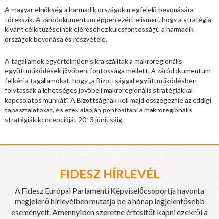
A magyar elnökség a harmadik országok megfelelő bevonására
törekszik. A záródokumentum éppen ezért elismeri, hogy a stratégia
kívánt célkitűzéseinek eléréséhez kulcsfontosságú a harmadik
országok bevonása és részvétele.
A tagállamok egyértelműen síkra szálltak a makroregionális
együttműködések jövőbeni fontossága mellett. A záródokumentum
felkéri a tagállamokat, hogy „a Bizottsággal együttműködésben
folytassák a lehetséges jövőbeli makroregionális stratégiákkal
kapcsolatos munkát”. A Bizottságnak kell majd összegeznie az eddigi
tapasztalatokat, és ezek alapján pontosítani a makroregionális
stratégiák koncepcióját 2013 júniusáig.
FIDESZ HÍRLEVÉL
A Fidesz Európai Parlamenti Képviselőcsoportja havonta
megjelenő hírlevélben mutatja be a hónap legjelentősebb
eseményeit. Amennyiben szeretne értesítőt kapni ezekről a