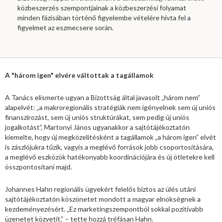
közbeszerzés szempontjainak a közbeszerzési folyamat
minden fázisában történő figyelembe vételére hívta fel a
figyelmet az eszmecsere során.
A "három igen" elvére váltottak a tagállamok
A Tanács elismerte ugyan a Bizottság által javasolt „három nem”
alapelvét: „a makroregionális stratégiák nem igényelnek sem új uniós
finanszírozást, sem új uniós struktúrákat, sem pedig új uniós
jogalkotást”, Martonyi János ugyanakkor a sajtótájékoztatón
kiemelte, hogy új megközelítésként a tagállamok „a három igen” elvét
is zászlójukra tűzik, vagyis a meglévő források jobb csoportosítására,
a meglévő eszközök hatékonyabb koordinációjára és új ötletekre kell
összpontosítani majd.
Johannes Hahn regionális ügyekért felelős biztos az ülés utáni
sajtótájékoztatón köszönetet mondott a magyar elnökségnek a
kezdeményezésért. „Ez marketingszempontból sokkal pozitívabb
üzenetet közvetít.” – tette hozzá tréfásan Hahn.