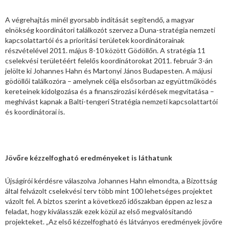
A végrehajtás minél gyorsabb indítását segítendő, a magyar
elnökség koordinátori találkozót szervez a Duna-stratégia nemzeti
kapcsolattartói és a prioritási területek koordinátorainak
részvételével 2011. május 8-10 között Gödöllőn. A stratégia 11
cselekvési területéért felelős koordinátorokat 2011. február 3-án
jelölte ki Johannes Hahn és Martonyi János Budapesten. A májusi
gödöllői találkozóra – amelynek célja elsősorban az együttműködés
kereteinek kidolgozása és a finanszírozási kérdések megvitatása –
meghívást kapnak a Balti-tengeri Stratégia nemzeti kapcsolattartói
és koordinátorai is.
Jövőre kézzelfogható eredményeket is láthatunk
Újságírói kérdésre válaszolva Johannes Hahn elmondta, a Bizottság
által felvázolt cselekvési terv több mint 100 lehetséges projektet
vázolt fel. A biztos szerint a következő időszakban éppen az lesz a
feladat, hogy kiválasszák ezek közül az első megvalósítandó
projekteket. „Az első kézzelfogható és látványos eredmények jövőre