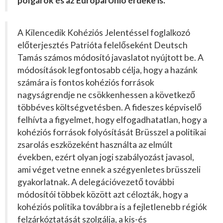
polgárok és az Európai Unió érdeke is.
A Kilencedik Kohéziós Jelentéssel foglalkozó
előterjesztés Patrióta felelőseként Deutsch
Tamás számos módosító javaslatot nyújtott be. A
módosítások legfontosabb célja, hogy a hazánk
számára is fontos kohéziós források
nagyságrendje ne csökkenhessen a következő
többéves költségvetésben. A fideszes képviselő
felhívta a figyelmet, hogy elfogadhatatlan, hogy a
kohéziós források folyósítását Brüsszel a politikai
zsarolás eszközeként használta az elmúlt
években, ezért olyan jogi szabályozást javasol,
ami véget vetne ennek a szégyenletes brüsszeli
gyakorlatnak. A delegációvezető további
módosítói többek között azt célozták, hogy a
kohéziós politika továbbra is a fejletlenebb régiók
felzárkóztatását szolgálja, a kis-és