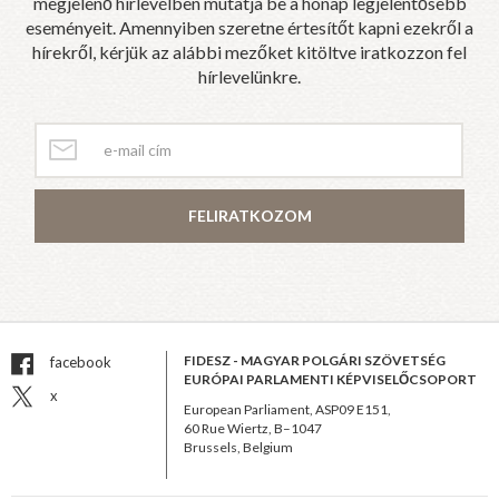
megjelenő hírlevélben mutatja be a hónap legjelentősebb
eseményeit. Amennyiben szeretne értesítőt kapni ezekről a
hírekről, kérjük az alábbi mezőket kitöltve iratkozzon fel
hírlevelünkre.
FELIRATKOZOM
FIDESZ - MAGYAR POLGÁRI SZÖVETSÉG
facebook
EURÓPAI PARLAMENTI KÉPVISELŐCSOPORT
x
European Parliament, ASP09 E151,
60 Rue Wiertz, B–1047
Brussels, Belgium