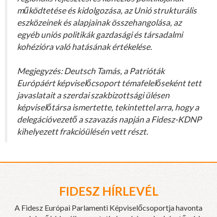
működtetése és kidolgozása, az Unió strukturális
eszközeinek és alapjainak összehangolása, az
egyéb uniós politikák gazdasági és társadalmi
kohézióra való hatásának értékelése.
Megjegyzés: Deutsch Tamás, a Patrióták
Európáért képviselőcsoport témafelelőseként tett
javaslatait a szerdai szakbizottsági ülésen
képviselőtársa ismertette, tekintettel arra, hogy a
delegációvezető a szavazás napján a Fidesz-KDNP
kihelyezett frakcióülésén vett részt.
FIDESZ HÍRLEVÉL
A Fidesz Európai Parlamenti Képviselőcsoportja havonta