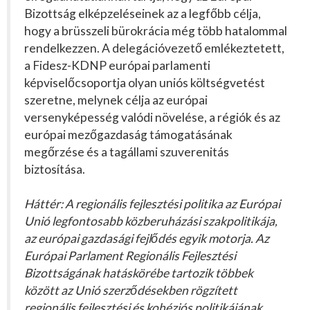
Bizottság elképzeléseinek az a legfőbb célja,
hogy a brüsszeli bürokrácia még több hatalommal
rendelkezzen. A delegációvezető emlékeztetett,
a Fidesz-KDNP európai parlamenti
képviselőcsoportja olyan uniós költségvetést
szeretne, melynek célja az európai
versenyképesség valódi növelése, a régiók és az
európai mezőgazdaság támogatásának
megőrzése és a tagállami szuverenitás
biztosítása.
Háttér: A regionális fejlesztési politika az Európai
Unió legfontosabb közberuházási szakpolitikája,
az európai gazdasági fejlődés egyik motorja. Az
Európai Parlament Regionális Fejlesztési
Bizottságának hatáskörébe tartozik többek
között az Unió szerződésekben rögzített
regionális fejlesztési és kohéziós politikájának