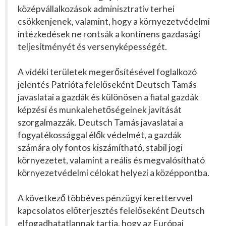
középvállalkozások adminisztratív terhei
csökkenjenek, valamint, hogy a környezetvédelmi
intézkedések ne rontsák a kontinens gazdasági
teljesítményét és versenyképességét.
A vidéki területek megerősítésével foglalkozó
jelentés Patrióta felelőseként Deutsch Tamás
javaslatai a gazdák és különösen a fiatal gazdák
képzési és munkalehetőségeinek javítását
szorgalmazzák. Deutsch Tamás javaslatai a
fogyatékossággal élők védelmét, a gazdák
számára oly fontos kiszámítható, stabil jogi
környezetet, valamint a reális és megvalósítható
környezetvédelmi célokat helyezi a középpontba.
A következő többéves pénzügyi kerettervvel
kapcsolatos előterjesztés felelőseként Deutsch
elfogadhatatlannak tartja, hogy az Európai