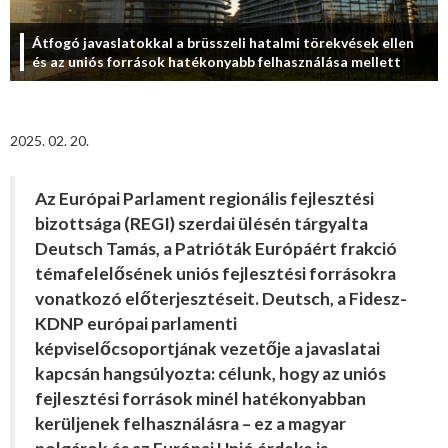
Átfogó javaslatokkal a brüsszeli hatalmi törekvések ellen
és az uniós források hatékonyabb felhasználása mellett
2025. 02. 20.
Az Európai Parlament regionális fejlesztési
bizottsága (REGI) szerdai ülésén tárgyalta
Deutsch Tamás, a Patrióták Európáért frakció
témafelelősének uniós fejlesztési forrásokra
vonatkozó előterjesztéseit. Deutsch, a Fidesz-
KDNP európai parlamenti
képviselőcsoportjának vezetője a javaslatai
kapcsán hangsúlyozta: célunk, hogy az uniós
fejlesztési források minél hatékonyabban
kerüljenek felhasználásra – ez a magyar