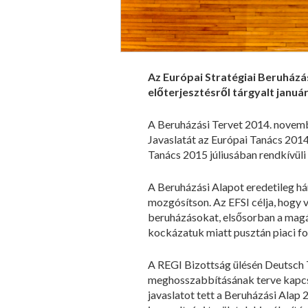
Az Európai Stratégiai Beruházá
előterjesztésről tárgyalt januá
A Beruházási Tervet 2014. novembe
Javaslatát az Európai Tanács 2014
Tanács 2015 júliusában rendkívüli
A Beruházási Alapot eredetileg há
mozgósítson. Az EFSI célja, hogy v
beruházásokat, elsősorban a mag
kockázatuk miatt pusztán piaci f
A REGI Bizottság ülésén Deutsch T
meghosszabbításának terve kapcsán.
javaslatot tett a Beruházási Ala