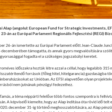
si Alap (angolul: European Fund for Strategic Investments, E
r 23-án az Európai Parlament Regionális Fejlesztési (REGI) Biz
r 26-án ismertette az Európai Parlament előtt Jean-Claude Junck
 decemberében támogatta, és annak gyors megvalósítására szólíto
 gyorsasággal fogadta el a szükséges jogszabályi keretet.
roméves időszakra hozták létre azzal a céllal, hogy legalább 315 
isszatérítendő források (főleg hitel, hitelgarancia) gazdaságba tö
ánberuházásokat az Unióban. Az EFSI alapvetően olyan projekte
orrásból nem jutnának pénzügyi fedezethez.
amás, a téma néppárti felelőse több fontos szempontra is felhívt
 A képviselő kiemelte, hogy az Alap indítása óta rövid idő telt el,
p 2020. december 31-ig történő meghosszabbítására, az Alap pénzü