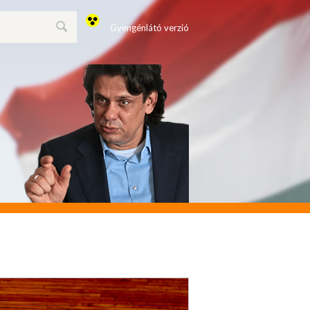
Gyengénlátó verzió