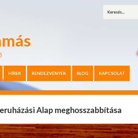
amás
ő
HÍREK
RENDEZVÉNYEK
BLOG
KAPCSOLAT
Beruházási Alap meghosszabbítása