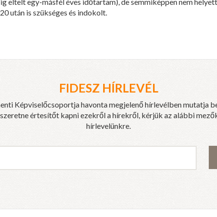
ig eltelt egy-másfél éves időtartam), de semmiképpen nem helyet
20 után is szükséges és indokolt.
FIDESZ HÍRLEVÉL
enti Képviselőcsoportja havonta megjelenő hírlevélben mutatja b
eretne értesítőt kapni ezekről a hírekről, kérjük az alábbi mezők
hírlevelünkre.