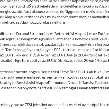
ésére, az éghajlatváltozás elleni küzdelemhez kapcsolódó projekt
hogy ilyen rövid idő alatt lehetetlen megfelelően értékelni az Al
 meghosszabbítást alapos, részletes és független elemzés előzzön 
ási Alap a növekedéshez és a munkahelyteremtéshez, és mennyiben
ojektek az Alap hozzájárulása nélkül is.
litika (az Európai Strukturális és Befektetési Alapok) és az Európ
bségre is rávilágított, ugyanis ellentétben a kohéziós politikáva
ció, mert a projektjavaslatok gazdasági alkalmasságuk és az Európ
tsch Tamás hangsúlyozta, hogy az EFSI-források megoszlása földra
n: az EU-15-ök eddig 91,4%-ban, az EU-13-ak (a 2004 után csatla
rásaiból. Egy főre vetítve az EU15-ök részesedése 20 euró/fő, az 
 fontosnak tartom, hogy a Beruházási Tervből az EU13-ak is kellő
gyensúly megteremtését, és segíteni kell azokat az országokat, a
tratégiai Beruházási Alapból” – mondta Deutsch Tamás. Tekintett
k esetében bizonyított, ezért a KKV-k támogatásának fenntartásá
, hogy bár az EFSI jelenthet addicionális értéket az európai beru