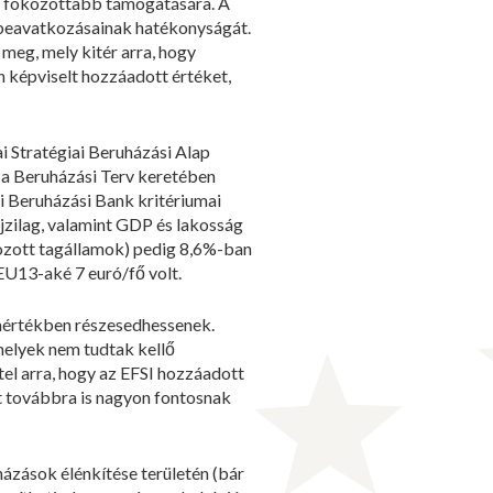
ek fokozottabb támogatására. A
ap beavatkozásainak hatékonyságát.
meg, mely kitér arra, hogy
 képviselt hozzáadott értéket,
ai Stratégiai Beruházási Alap
l a Beruházási Terv keretében
ai Beruházási Bank kritériumai
jzilag, valamint GDP és lakosság
kozott tagállamok) pedig 8,6%-ban
EU13-aké 7 euró/fő volt.
 mértékben részesedhessenek.
melyek nem tudtak kellő
el arra, hogy az EFSI hozzáadott
t továbbra is nagyon fontosnak
házások élénkítése területén (bár