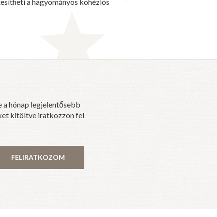
tesítheti a hagyományos kohéziós
e a hónap legjelentősebb
et kitöltve iratkozzon fel
FELIRATKOZOM