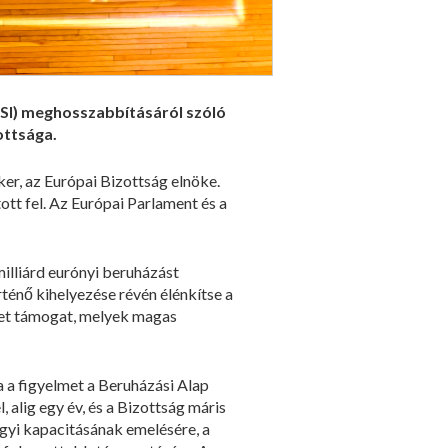
FSI) meghosszabbításáról szóló
ottsága.
er, az Európai Bizottság elnöke.
tt fel. Az Európai Parlament és a
milliárd eurónyi beruházást
rténő kihelyezése révén élénkítse a
ket támogat, melyek magas
a a figyelmet a Beruházási Alap
 alig egy év, és a Bizottság máris
gyi kapacitásának emelésére, a