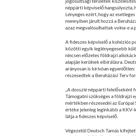
jogosultsági területek kiszélesít
néppárti képviselő hangsúlyozta, 
Lényeges ezért, hogy az esetleges
mennyiben járult hozzá a Beruház
azaz megvalósulhattak volna-e a pr
A fideszes képviselő a kohéziós po
közötti egyik leglényegesebb külön
nincsen előzetes földrajzi alloká
alapján kerülnek elbírálásra. Deu
arányosan is kirívóan egyenlőtle
részesedtek a Beruházási Terv for
„A dosszié néppárti felelőseként
Támogatni szükséges a földrajzi e
mértékben részesedni az Európai S
értéke jelenleg leginkább a KKV-
látja a fideszes képviselő.
Végezetül Deutsch Tamás kifejtette