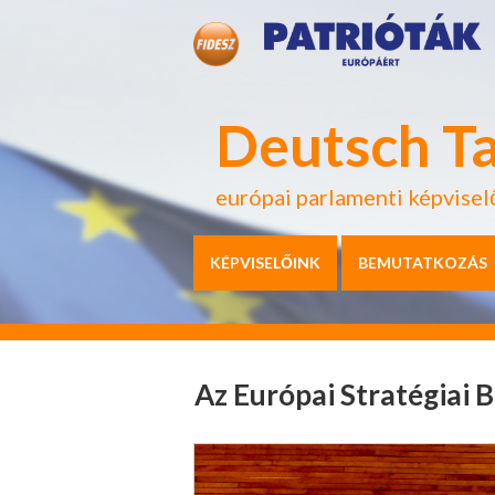
Deutsch T
európai parlamenti képvisel
KÉPVISELŐINK
BEMUTATKOZÁS
Az Európai Stratégiai 