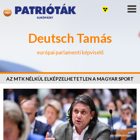
Deutsch Tamás
európai parlamenti képviselő
AZ MTK NÉLKÜL ELKÉPZELHETETLEN A MAGYAR SPORT