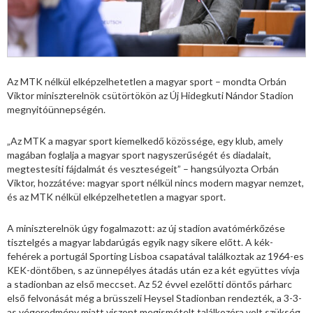
Az MTK nélkül elképzelhetetlen a magyar sport – mondta Orbán
Viktor miniszterelnök csütörtökön az Új Hidegkuti Nándor Stadion
megnyitóünnepségén.
„Az MTK a magyar sport kiemelkedő közössége, egy klub, amely
magában foglalja a magyar sport nagyszerűségét és diadalait,
megtestesíti fájdalmát és veszteségeit” – hangsúlyozta Orbán
Viktor, hozzátéve: magyar sport nélkül nincs modern magyar nemzet,
és az MTK nélkül elképzelhetetlen a magyar sport.
A miniszterelnök úgy fogalmazott: az új stadion avatómérkőzése
tisztelgés a magyar labdarúgás egyik nagy sikere előtt. A kék-
fehérek a portugál Sporting Lisboa csapatával találkoztak az 1964-es
KEK-döntőben, s az ünnepélyes átadás után ez a két együttes vívja
a stadionban az első meccset. Az 52 évvel ezelőtti döntős párharc
első felvonását még a brüsszeli Heysel Stadionban rendezték, a 3-3-
as végeredmény miatt viszont megismételt találkozóra volt szükség,