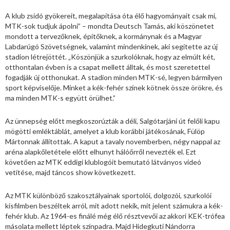
A klub zsidó gyökereit, megalapítása óta élő hagyományait csak mi,
MTK-sok tudjuk ápolni” – mondta Deutsch Tamás, aki köszönetet
mondott a tervezőknek, építőknek, a kormánynak és a Magyar
Labdarúgó Szövetségnek, valamint mindenkinek, aki segítette az új
stadion létrejöttét. „Köszönjük a szurkolóknak, hogy az elmúlt két,
otthontalan évben is a csapat mellett álltak, és most szeretettel
fogadják új otthonukat. A stadion minden MTK-sé, legyen bármilyen
sport képviselője. Minket a kék-fehér színek kötnek össze örökre, és
ma minden MTK-s együtt örülhet.”
Az ünnepség előtt megkoszorúzták a déli, Salgótarjáni út felőli kapu
mögötti emléktáblát, amelyet a klub korábbi játékosának, Fülöp
Mártonnak állítottak. A kaput a tavaly novemberben, négy nappal az
aréna alapkőletétele előtt elhunyt hálóőrről nevezték el. Ezt
követően az MTK eddigi klublogóit bemutató látványos videó
vetítése, majd táncos show következett.
Az MTK különböző szakosztályainak sportolói, dolgozói, szurkolói
kisfilmben beszéltek arról, mit adott nekik, mit jelent számukra a kék-
fehér klub. Az 1964-es finálé még élő résztvevői az akkori KEK-trófea
másolata mellett léptek színpadra. Majd Hidegkuti Nándorra