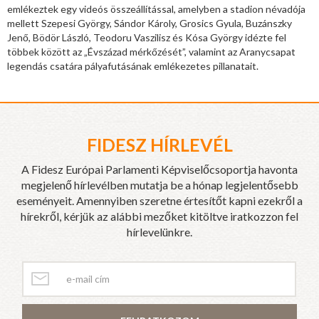
emlékeztek egy videós összeállítással, amelyben a stadion névadója
mellett Szepesi György, Sándor Károly, Grosics Gyula, Buzánszky
Jenő, Bödör László, Teodoru Vaszilisz és Kósa György idézte fel
többek között az „Évszázad mérkőzését”, valamint az Aranycsapat
legendás csatára pályafutásának emlékezetes pillanatait.
FIDESZ HÍRLEVÉL
A Fidesz Európai Parlamenti Képviselőcsoportja havonta
megjelenő hírlevélben mutatja be a hónap legjelentősebb
eseményeit. Amennyiben szeretne értesítőt kapni ezekről a
hírekről, kérjük az alábbi mezőket kitöltve iratkozzon fel
hírlevelünkre.