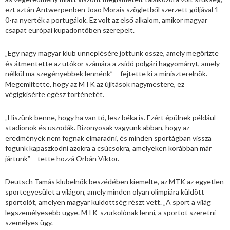
ezt aztán Antwerpenben Joao Morais szögletből szerzett góljával 1-
0-ra nyerték a portugálok. Ez volt az első alkalom, amikor magyar
csapat európai kupadöntőben szerepelt.
„Egy nagy magyar klub ünneplésére jöttünk össze, amely megőrizte
és átmentette az utókor számára a zsidó polgári hagyományt, amely
nélkül ma szegényebbek lennénk” – fejtette ki a miniszterelnök.
Megemlítette, hogy az MTK az újítások nagymestere, ez
végigkísérte egész történetét.
„Hiszünk benne, hogy ha van tó, lesz béka is. Ezért épülnek például
stadionok és uszodák. Bizonyosak vagyunk abban, hogy az
eredmények nem fognak elmaradni, és minden sportágban vissza
fogunk kapaszkodni azokra a csúcsokra, amelyeken korábban már
jártunk” – tette hozzá Orbán Viktor.
Deutsch Tamás klubelnök beszédében kiemelte, az MTK az egyetlen
sportegyesület a világon, amely minden olyan olimpiára küldött
sportolót, amelyen magyar küldöttség részt vett. „A sport a világ
legszemélyesebb ügye. MTK-szurkolónak lenni, a sportot szeretni
személyes ügy.