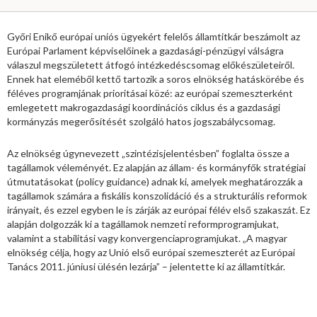
Győri Enikő európai uniós ügyekért felelős államtitkár beszámolt az
Európai Parlament képviselőinek a gazdasági-pénzügyi válságra
válaszul megszületett átfogó intézkedéscsomag előkészületeiről.
Ennek hat eleméből kettő tartozik a soros elnökség hatáskörébe és
féléves programjának prioritásai közé: az európai szemeszterként
emlegetett makrogazdasági koordinációs ciklus és a gazdasági
kormányzás megerősítését szolgáló hatos jogszabálycsomag.
Az elnökség úgynevezett „szintézisjelentésben” foglalta össze a
tagállamok véleményét. Ez alapján az állam- és kormányfők stratégiai
útmutatásokat (policy guidance) adnak ki, amelyek meghatározzák a
tagállamok számára a fiskális konszolidáció és a strukturális reformok
irányait, és ezzel egyben le is zárják az európai félév első szakaszát. Ez
alapján dolgozzák ki a tagállamok nemzeti reformprogramjukat,
valamint a stabilitási vagy konvergenciaprogramjukat. „A magyar
elnökség célja, hogy az Unió első európai szemeszterét az Európai
Tanács 2011. júniusi ülésén lezárja” – jelentette ki az államtitkár.