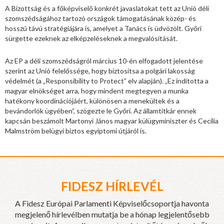
A Bizottság és a főképviselő konkrét javaslatokat tett az Unió déli
szomszédságához tartozó országok támogatásának közép- és
hosszú távú stratégiájára is, amelyet a Tanács is üdvözölt. Győri
sürgette ezeknek az elképzeléseknek a megvalósítását.
Az EP a déli szomszédságról március 10-én elfogadott jelentése
szerint az Unió felelőssége, hogy biztosítsa a polgári lakosság
védelmét (a „Responsibility to Protect” elv alapján). „Ez indította a
magyar elnökséget arra, hogy mindent megtegyen a munka
hatékony koordinációjáért, különösen a menekültek és a
bevándorlók ügyében”, szögezte le Győri. Az államtitkár ennek
kapcsán beszámolt Martonyi János magyar külügyminiszter és Cecilia
Malmström belügyi biztos egyiptomi útjáról is.
FIDESZ HÍRLEVÉL
A Fidesz Európai Parlamenti Képviselőcsoportja havonta
megjelenő hírlevélben mutatja be a hónap legjelentősebb