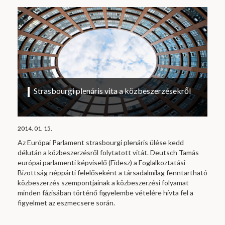
Strasbourgi plenáris vita a közbeszerzésekről
2014. 01. 15.
Az Európai Parlament strasbourgi plenáris ülése kedd
délután a közbeszerzésről folytatott vitát. Deutsch Tamás
európai parlamenti képviselő (Fidesz) a Foglalkoztatási
Bizottság néppárti felelőseként a társadalmilag fenntartható
közbeszerzés szempontjainak a közbeszerzési folyamat
minden fázisában történő figyelembe vételére hívta fel a
figyelmet az eszmecsere során.