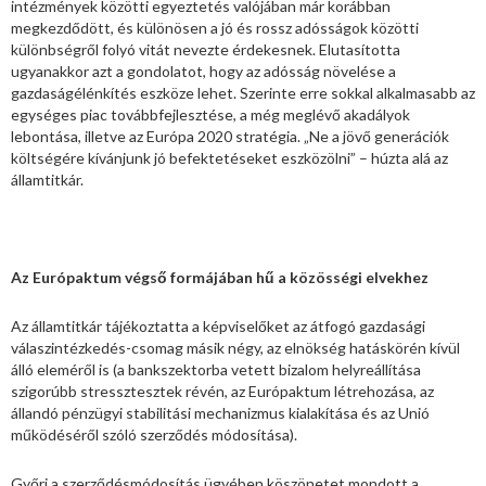
intézmények közötti egyeztetés valójában már korábban
megkezdődött, és különösen a jó és rossz adósságok közötti
különbségről folyó vitát nevezte érdekesnek. Elutasította
ugyanakkor azt a gondolatot, hogy az adósság növelése a
gazdaságélénkítés eszköze lehet. Szerinte erre sokkal alkalmasabb az
egységes piac továbbfejlesztése, a még meglévő akadályok
lebontása, illetve az Európa 2020 stratégia. „Ne a jövő generációk
költségére kívánjunk jó befektetéseket eszközölni” – húzta alá az
államtitkár.
Az Európaktum végső formájában hű a közösségi elvekhez
Az államtitkár tájékoztatta a képviselőket az átfogó gazdasági
válaszintézkedés-csomag másik négy, az elnökség hatáskörén kívül
álló eleméről is (a bankszektorba vetett bizalom helyreállítása
szigorúbb stressztesztek révén, az Európaktum létrehozása, az
állandó pénzügyi stabilitási mechanizmus kialakítása és az Unió
működéséről szóló szerződés módosítása).
Győri a szerződésmódosítás ügyében köszönetet mondott a