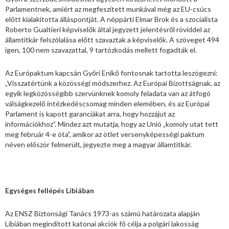
Parlamentnek, amiért az megfeszített munkával még az EU-csúcs
előtt kialakította álláspontját. A néppárti Elmar Brok és a szocialista
Roberto Gualtieri képviselők által jegyzett jelentésről röviddel az
államtitkár felszólalása előtt szavaztak a képviselők. A szöveget 494
igen, 100 nem szavazattal, 9 tartózkodás mellett fogadták el.
Az Európaktum kapcsán Győri Enikő fontosnak tartotta leszögezni:
„Visszatértünk a közösségi módszerhez. Az Európai Bizottságnak, az
egyik legközösségibb szervünknek komoly feladata van az átfogó
válságkezelő intézkedéscsomag minden elemében, és az Európai
Parlament is kapott garanciákat arra, hogy hozzájut az
információkhoz”. Mindez azt mutatja, hogy az Unió „komoly utat tett
meg február 4-e óta”, amikor az ötlet versenyképességi paktum
néven először felmerült, jegyezte meg a magyar államtitkár.
Egységes fellépés Líbiában
Az ENSZ Biztonsági Tanács 1973-as számú határozata alapján
Líbiában megindított katonai akciók fő célja a polgári lakosság