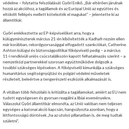
védelme – folytatta felszólalását Győri Enikő. „Bár eltérően járulnak
hozzá az akcióhoz, a tagállamok és az Európai Unió az együttes és
eltökélt fellépés mellett kötelezték el magukat” – jelentette ki az
államtitkár.
Győri emlékeztette az EP-képviselőket arra, hogy a
külügyminiszterek március 21-én kibővítették a Kadhafi-rezsim ellen
már korábban, rekordgyorsasággal elfogadott szankciókat, Catherine
Ashton külügyi és biztonságpolitikai főképviselő pedig – a március
11-i rendkívüli uniós csúcstalálkozón kapott felhatalmazás szerint – a
nemzetközi partnerekkel szorosan együttműködve dolgozik a
további szükséges lépéseken. A főképviselő kimunkálja a szükséges
humanitárius segítségnyújtási és polgári védelmi műveletek
részleteit, beleértve a tengerészeti eszközök alkalmazását is.
A vitában több felszólaló is kritizálta a tagállamokat, amiért az EU nem
tudott egységesen és gyorsan reagálni a líbiai eseményekre.
Válaszolul Győri államtitkár elmondta, az Unió valóban nem teljesen
egységes a katonai akció kapcsán, hangsúlyozta azonban, hogy a
létfontosságú döntések „ha az utolsó pillanatban is, de meg tudtak
születni”.