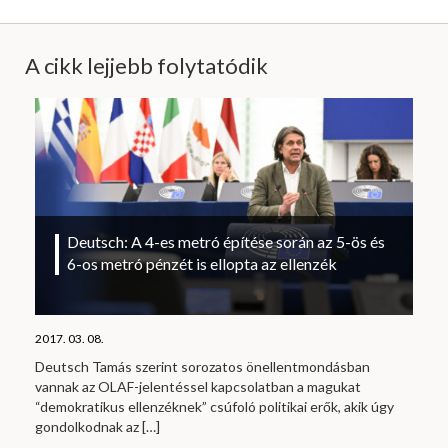
A cikk lejjebb folytatódik
Deutsch: A 4-es metró építése során az 5-ös és
6-os metró pénzét is ellopta az ellenzék
2017. 03. 08.
Deutsch Tamás szerint sorozatos önellentmondásban
vannak az OLAF-jelentéssel kapcsolatban a magukat
“demokratikus ellenzéknek” csúfoló politikai erők, akik úgy
gondolkodnak az
[…]