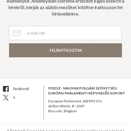
eseményeit. Amennyiben szeretne értesítőt kapni ezekről a
hírekről, kérjük az alábbi mezőket kitöltve iratkozzon fel
hírlevelünkre.
FELIRATKOZOM
FIDESZ - MAGYAR POLGÁRI SZÖVETSÉG
facebook
EURÓPAI PARLAMENTI KÉPVISELŐCSOPORT
x
European Parliament, ASP09 E151,
60 Rue Wiertz, B–1047
Brussels, Belgium
A Patrióták Európáért európai parlamenti képviselőcsoport pénzügyi