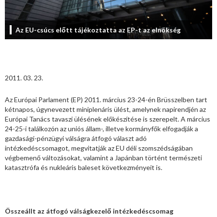
Az EU-csúcs előtt tájékoztatta az EP-t az elnökség
2011. 03. 23.
Az Európai Parlament (EP) 2011. március 23-24-én Brüsszelben tart
kétnapos, úgynevezett miniplenáris ülést, amelynek napirendjén az
Európai Tanács tavaszi ülésének előkészítése is szerepelt. A március
24-25-i találkozón az uniós állam-, illetve kormányfők elfogadják a
gazdasági-pénzügyi válságra átfogó választ adó
intézkedéscsomagot, megvitatják az EU déli szomszédságában
végbemenő változásokat, valamint a Japánban történt természeti
katasztrófa és nukleáris baleset következményeit is.
Összeállt az átfogó válságkezelő intézkedéscsomag