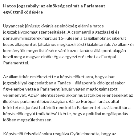
Hatos jogszabály: az elnökség számít a Parlament
együttműködésére
Ugyancsak júniusig kívánja az elnökség elérni a hatos
jogszabálycsomag szentesítését. A csomagról a gazdasági és
pénzügyminiszterek március 15-i ülésén a tagállamoknak sikerült
közös álláspontot (általános megközelítést) kialakítaniuk. Az állam- és
kormányfők megerősítésére váró közös tanácsi álláspont alapján
kezdi meg a magyar elnökség az egyeztetéseket az Európai
Parlamenttel.
Az államtitkár emlékeztette a képviselőket arra, hogy a hat
jogszabállyal kapcsolatban a Tanács – álláspontja kidolgozásakor –
figyelembe vette a Parlament január végén megfogalmazott
véleményét. Az EP jelentéstevői akkor mutatták be jelentéseiket az
illetékes parlamenti bizottságban. Bár az Európai Tanács által
lefektetett júniusi határidő nem köti a Parlamentet, az államtitkár a
képviselők együttműködését kérte, hogy a politikai megállapodás
időben megszülethessen.
Képviselői felszólalásokra reagálva Győri elmondta, hogy az