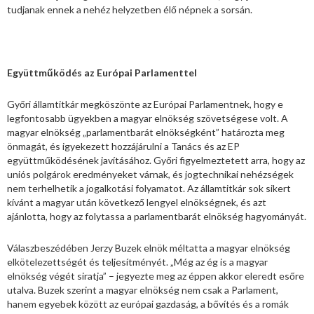
tudjanak ennek a nehéz helyzetben élő népnek a sorsán.
Együttműködés az Európai Parlamenttel
Győri államtitkár megköszönte az Európai Parlamentnek, hogy e
legfontosabb ügyekben a magyar elnökség szövetségese volt. A
magyar elnökség „parlamentbarát elnökségként” határozta meg
önmagát, és igyekezett hozzájárulni a Tanács és az EP
együttműködésének javításához. Győri figyelmeztetett arra, hogy az
uniós polgárok eredményeket várnak, és jogtechnikai nehézségek
nem terhelhetik a jogalkotási folyamatot. Az államtitkár sok sikert
kívánt a magyar után következő lengyel elnökségnek, és azt
ajánlotta, hogy az folytassa a parlamentbarát elnökség hagyományát.
Válaszbeszédében Jerzy Buzek elnök méltatta a magyar elnökség
elkötelezettségét és teljesítményét. „Még az ég is a magyar
elnökség végét siratja” – jegyezte meg az éppen akkor eleredt esőre
utalva. Buzek szerint a magyar elnökség nem csak a Parlament,
hanem egyebek között az európai gazdaság, a bővítés és a romák