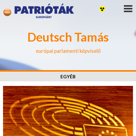
Deutsch Tamás
európai parlamenti képviselő
EGYÉB