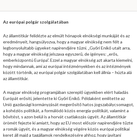
Az európai polgár szolgálatában
Az államtitkár felidézte az elmúlt hónapok elnökségi munkáját és az
eredményeit, hangsúlyozva, hogy a magyar elnökség nem félt a
legbonyolultabb ügyeket napirendjére tűzni. „Győri Enikő utalt arra,
hogy a magyar elnökség jelszava egyszerű, de igényes: „erős,
emberközpontú Európa”. Ezzel a magyar elnökség azt akarta kiemelni,
hogy mindannak, ami az európai intézményekben és az intézmények
között történik, az európai polgár szolgálatában kell állnia – húzta alá
az államtitkár.
A magyar elnökség programjában szereplő ügyekben elért haladás
Európát erősíti, jelentette ki Győri Enikő. Példaként említette az
Unió gazdasági kormányzását megerősítő hatos jogszabálycsomagot,
a kohéziós politikát, a formálódó közös energia-politikát, valamint a
bővítést, s azon belül is a horvát csatlakozás ügyét. Az államtitkár
örömét fejezte ki amiatt, hogy az EU most először napirendjére tűzte
a romák ügyét, és a magyar elnökség végére közös európai politikai
keret áll majd a tagállamok rendelkezésére ahhoz, hogy javítani