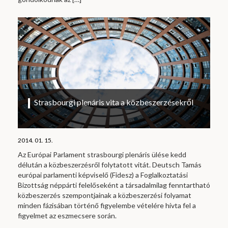
Strasbourgi plenáris vita a közbeszerzésekről
2014. 01. 15.
Az Európai Parlament strasbourgi plenáris ülése kedd
délután a közbeszerzésről folytatott vitát. Deutsch Tamás
európai parlamenti képviselő (Fidesz) a Foglalkoztatási
Bizottság néppárti felelőseként a társadalmilag fenntartható
közbeszerzés szempontjainak a közbeszerzési folyamat
minden fázisában történő figyelembe vételére hívta fel a
figyelmet az eszmecsere során.