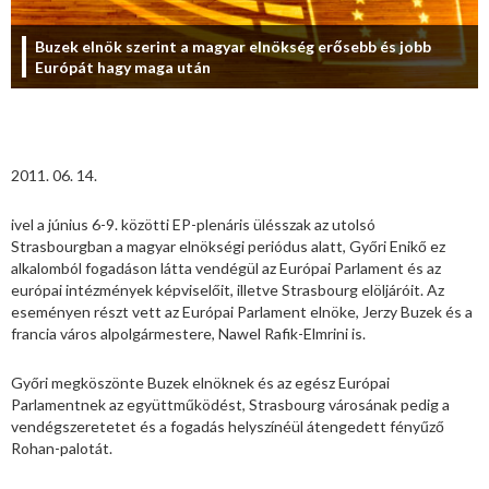
Buzek elnök szerint a magyar elnökség erősebb és jobb
Európát hagy maga után
2011. 06. 14.
ivel a június 6-9. közötti EP-plenáris ülésszak az utolsó
Strasbourgban a magyar elnökségi periódus alatt, Győri Enikő ez
alkalomból fogadáson látta vendégül az Európai Parlament és az
európai intézmények képviselőit, illetve Strasbourg elöljáróit. Az
eseményen részt vett az Európai Parlament elnöke, Jerzy Buzek és a
francia város alpolgármestere, Nawel Rafik-Elmrini is.
Győri megköszönte Buzek elnöknek és az egész Európai
Parlamentnek az együttműködést, Strasbourg városának pedig a
vendégszeretetet és a fogadás helyszínéül átengedett fényűző
Rohan-palotát.