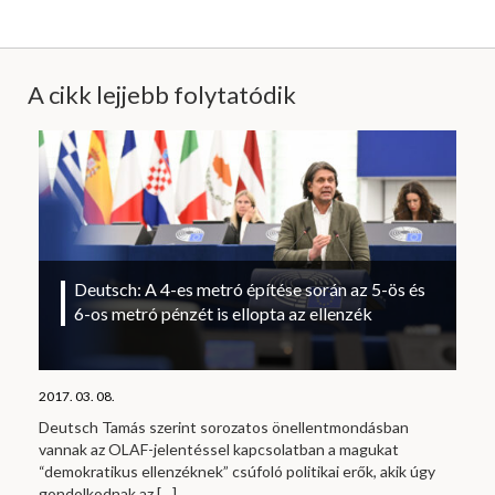
A cikk lejjebb folytatódik
Deutsch: A 4-es metró építése során az 5-ös és
6-os metró pénzét is ellopta az ellenzék
2017. 03. 08.
Deutsch Tamás szerint sorozatos önellentmondásban
vannak az OLAF-jelentéssel kapcsolatban a magukat
“demokratikus ellenzéknek” csúfoló politikai erők, akik úgy
gondolkodnak az
[…]