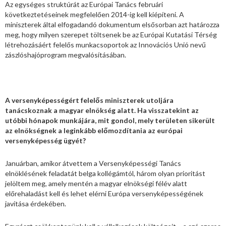
Az egységes struktúrát az Európai Tanács februári
következtetéseinek megfelelően 2014-ig kell kiépíteni. A
miniszterek által elfogadandó dokumentum elsősorban azt határozza
meg, hogy milyen szerepet töltsenek be az Európai Kutatási Térség
létrehozásáért felelős munkacsoportok az Innovációs Unió nevű
zászlóshajóprogram megvalósításában.
A versenyképességért felelős miniszterek utoljára
tanácskoznak a magyar elnökség alatt. Ha visszatekint az
utóbbi hónapok munkájára, mit gondol, mely területen sikerült
az elnökségnek a leginkább előmozdítania az európai
versenyképesség ügyét?
Januárban, amikor átvettem a Versenyképességi Tanács
elnöklésének feladatát belga kollégámtól, három olyan prioritást
jelöltem meg, amely mentén a magyar elnökségi félév alatt
előrehaladást kell és lehet elérni Európa versenyképességének
javítása érdekében.