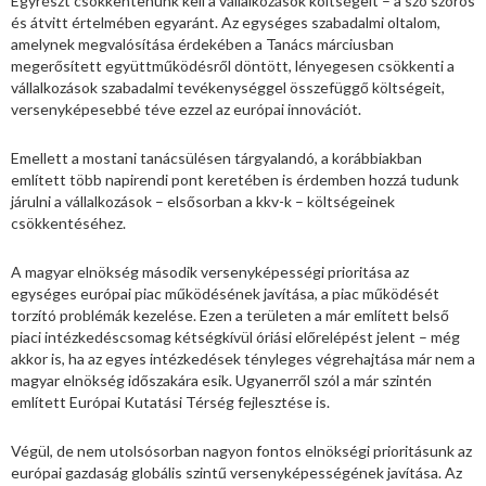
Egyrészt csökkentenünk kell a vállalkozások költségeit – a szó szoros
és átvitt értelmében egyaránt. Az egységes szabadalmi oltalom,
amelynek megvalósítása érdekében a Tanács márciusban
megerősített együttműködésről döntött, lényegesen csökkenti a
vállalkozások szabadalmi tevékenységgel összefüggő költségeit,
versenyképesebbé téve ezzel az európai innovációt.
Emellett a mostani tanácsülésen tárgyalandó, a korábbiakban
említett több napirendi pont keretében is érdemben hozzá tudunk
járulni a vállalkozások – elsősorban a kkv-k – költségeinek
csökkentéséhez.
A magyar elnökség második versenyképességi prioritása az
egységes európai piac működésének javítása, a piac működését
torzító problémák kezelése. Ezen a területen a már említett belső
piaci intézkedéscsomag kétségkívül óriási előrelépést jelent – még
akkor is, ha az egyes intézkedések tényleges végrehajtása már nem a
magyar elnökség időszakára esik. Ugyanerről szól a már szintén
említett Európai Kutatási Térség fejlesztése is.
Végül, de nem utolsósorban nagyon fontos elnökségi prioritásunk az
európai gazdaság globális szintű versenyképességének javítása. Az