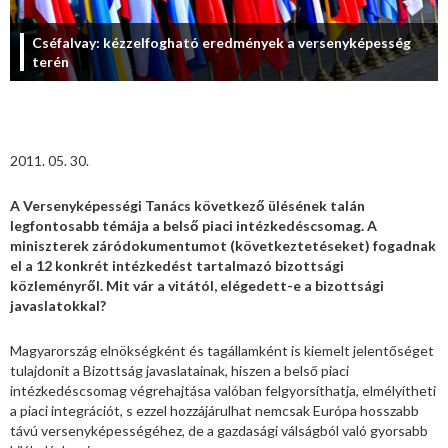
Cséfalvay: kézzelfogható eredmények a versenyképesség
terén
2011. 05. 30.
A Versenyképességi Tanács következő ülésének talán
legfontosabb témája a belső piaci intézkedéscsomag. A
miniszterek záródokumentumot (következtetéseket) fogadnak
el a 12 konkrét intézkedést tartalmazó bizottsági
közleményről. Mit vár a vitától, elégedett-e a bizottsági
javaslatokkal?
Magyarország elnökségként és tagállamként is kiemelt jelentőséget
tulajdonít a Bizottság javaslatainak, hiszen a belső piaci
intézkedéscsomag végrehajtása valóban felgyorsíthatja, elmélyítheti
a piaci integrációt, s ezzel hozzájárulhat nemcsak Európa hosszabb
távú versenyképességéhez, de a gazdasági válságból való gyorsabb