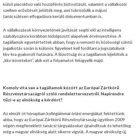
külső piacokhoz való hozzáférés biztosítását, valamint a vállalkozói
szellem erősítését jelölték meg, ami tükröződik a májusi
tanácsülésen elfogadásra kerülő dokumentumban is.
A vállalkozások környezetének javítását segíti elő az intelligens
szabályozásra korábban kidolgozott alapelvek érvényesítése. A
tagállamok egyetértettek abban, hogy a nemzeti és közösségi szintű
jogalkotás során is különös figyelmet kell fordítani a jogszabályok
kkv-kra gyakorolt hatására. A Bizottság és a tagállamok kijelölték a
„kkv-követeket”, akik ezt a folyamatot felügyelik majd.
Komoly vita van a tagállamok között az Európai Zártkörű
Részvénytársaságról szóló rendelettervezetről. Napirendre
tűzi-e az elnökség a kérdést?
Az elmúlt öt hónapban kollégáimmal óriási energiákat fektettünk
abba, hogy az Európai Zártkörű Részvénytársaság ügyében 2009
végén megfeneklett tanácsi tárgyalásokat újraindítsuk és lehetőleg
még a magyar elnökség alatt sikerre vigyük. A magyar elnökség új,