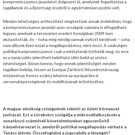
kompromisszumos javaslatot dolgozott ki, amelynek fogadtatása a
tagállamok és a Bizottság részéről is egyértelműen pozitív volt.
Minden lehetséges erőfeszítést megtettünk annak érdekében, hogy
a kompromisszumos javaslat azon országok számára is elfogadható
legyen, amelyek a tervezetet eredeti formájában 2009-ben
elutasították, és – noha még mindig vannak nyitott kérdések – soha
nem álltunk ilyen közel a megállapodáshoz, mint most. A szükséges
politikai kompromisszumot csak a miniszterek köthetik meg, és erre
ez a tanácsülés jelentheti belátható időn belül az utolsó
lehetőséget. Bízom benne, hogy ennek jelentőségét minden
tagállam belátja, hiszen az Európai Zártkörű Részvénytársaság
intézménye fontos eszköz lehetne az európai kkv-k
versenyképességének és mobilitásának erősítéséhez.
A magyar elnökség szívügyének tekinti az üzleti környezet
javítását. Ezt a törekvést szolgálja a mikrovállalkozásokra
vonatkozó számviteli követelményeket egyszerűsítő
irányelvtervezet is, amelyről politikai megállapodás várható a
Tanács ülésén. Összefoglalná a jogszabály a lényegét?