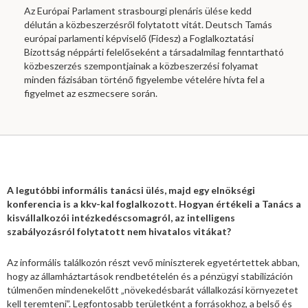
Az Európai Parlament strasbourgi plenáris ülése kedd
délután a közbeszerzésről folytatott vitát. Deutsch Tamás
európai parlamenti képviselő (Fidesz) a Foglalkoztatási
Bizottság néppárti felelőseként a társadalmilag fenntartható
közbeszerzés szempontjainak a közbeszerzési folyamat
minden fázisában történő figyelembe vételére hívta fel a
figyelmet az eszmecsere során.
A legutóbbi informális tanácsi ülés, majd egy elnökségi
konferencia is a kkv-kal foglalkozott. Hogyan értékeli a Tanács a
kisvállalkozói intézkedéscsomagról, az intelligens
szabályozásról folytatott nem hivatalos vitákat?
Az informális találkozón részt vevő miniszterek egyetértettek abban,
hogy az államháztartások rendbetételén és a pénzügyi stabilizáción
túlmenően mindenekelőtt „növekedésbarát vállalkozási környezetet
kell teremteni”. Legfontosabb területként a forrásokhoz, a belső és