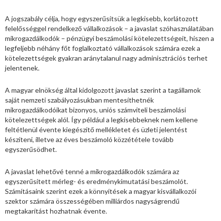
A jogszabály célja, hogy egyszerűsítsük a legkisebb, korlátozott
felelősséggel rendelkező vállalkozások – a javaslat szóhasználatában
mikrogazdálkodók – pénzügyi beszámolási kötelezettségeit, hiszen a
legfeljebb néhány főt foglalkoztató vállalkozások számára ezek a
kötelezettségek gyakran aránytalanul nagy adminisztrációs terhet
jelentenek.
A magyar elnökség által kidolgozott javaslat szerint a tagállamok
saját nemzeti szabályozásukban mentesíthetnék
mikrogazdálkodóikat bizonyos, uniós számviteli beszámolási
kötelezettségek alól. Így például a legkisebbeknek nem kellene
feltétlenül évente kiegészítő mellékletet és üzleti jelentést
készíteni, illetve az éves beszámoló közzététele tovább
egyszerűsödhet.
A javaslat lehetővé tenné a mikrogazdálkodók számára az
egyszerűsített mérleg- és eredménykimutatási beszámolót.
Számításaink szerint ezek a könnyítések a magyar kisvállalkozói
szektor számára összességében milliárdos nagyságrendű
megtakarítást hozhatnak évente.