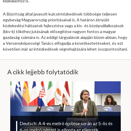
kilábaláshoz is.
A Bizottság által javasolt kulcsintézkedések többsége teljesen
egybevág Magyarország prioritásaival is. A határon átnyúló
közlekedési hálózatok fejlesztése vagy a kis- és középvállalkozások
(kkv-k) tőkéhez jutásának elősegítése nagyon fontos a magyar
gazdaság számára is. Az eddigi tárgyalások alapján bízom abban, hogy
a Versenyképességi Tanács elfogadja a következtetéseket, és ezt
követően már az intézkedések végrehajtására lehet összpontosítani.
A cikk lejjebb folytatódik
Deutsch: A 4-es metró építése során az 5-ös és
6-os metró pénzét is ellopta az ellenzék