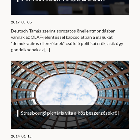
2017. 03. 08.
Deutsch Tamás szerint sorozatos önellentmondásban
vannak az OLAF-jelentéssel kapcsolatban a magukat
“demokratikus ellenzéknek” csúfoló politikai erők, akik úgy
gondolkodnak az
[…]
Strasbourgi plenáris vita a közbeszerzésekről
2014. 01. 15.