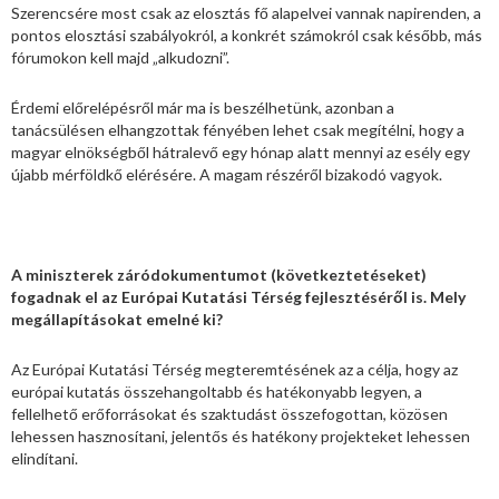
Szerencsére most csak az elosztás fő alapelvei vannak napirenden, a
pontos elosztási szabályokról, a konkrét számokról csak később, más
fórumokon kell majd „alkudozni”.
Érdemi előrelépésről már ma is beszélhetünk, azonban a
tanácsülésen elhangzottak fényében lehet csak megítélni, hogy a
magyar elnökségből hátralevő egy hónap alatt mennyi az esély egy
újabb mérföldkő elérésére. A magam részéről bizakodó vagyok.
A miniszterek záródokumentumot (következtetéseket)
fogadnak el az Európai Kutatási Térség fejlesztéséről is. Mely
megállapításokat emelné ki?
Az Európai Kutatási Térség megteremtésének az a célja, hogy az
európai kutatás összehangoltabb és hatékonyabb legyen, a
fellelhető erőforrásokat és szaktudást összefogottan, közösen
lehessen hasznosítani, jelentős és hatékony projekteket lehessen
elindítani.