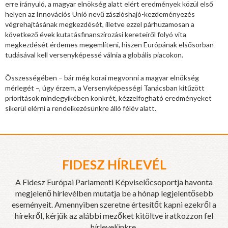
erre irányuló, a magyar elnökség alatt elért eredmények közül első
helyen az Innovációs Unió nevű zászlóshajó-kezdeményezés
végrehajtásának megkezdését, illetve ezzel párhuzamosan a
következő évek kutatásfinanszírozási kereteiről folyó vita
megkezdését érdemes megemlíteni, hiszen Európának elsősorban
tudásával kell versenyképessé válnia a globális piacokon.
Összességében – bár még korai megvonni a magyar elnökség
mérlegét –, úgy érzem, a Versenyképességi Tanácsban kitűzött
prioritások mindegyikében konkrét, kézzelfogható eredményeket
sikerül elérni a rendelkezésünkre álló félév alatt.
FIDESZ HÍRLEVÉL
A Fidesz Európai Parlamenti Képviselőcsoportja havonta
megjelenő hírlevélben mutatja be a hónap legjelentősebb
eseményeit. Amennyiben szeretne értesítőt kapni ezekről a
hírekről, kérjük az alábbi mezőket kitöltve iratkozzon fel
hírlevelünkre.