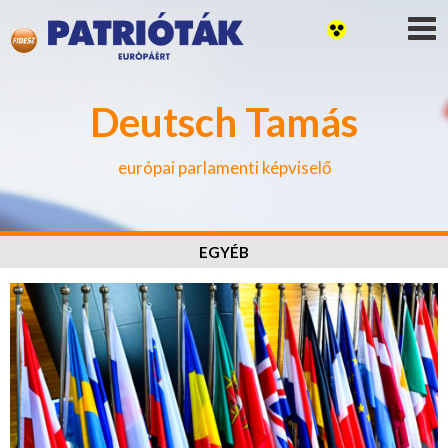
Deutsch Tamás
európai parlamenti képviselő
EGYÉB