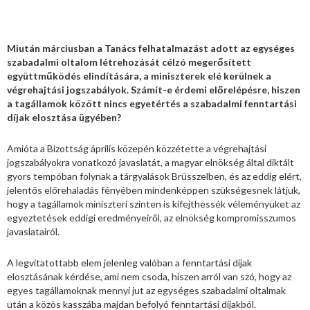
Miután márciusban a Tanács felhatalmazást adott az egységes
szabadalmi oltalom létrehozását célzó megerősített
együttműködés elindítására, a miniszterek elé kerülnek a
végrehajtási jogszabályok. Számít-e érdemi előrelépésre, hiszen
a tagállamok között nincs egyetértés a szabadalmi fenntartási
díjak elosztása ügyében?
Amióta a Bizottság április közepén közzétette a végrehajtási
jogszabályokra vonatkozó javaslatát, a magyar elnökség által diktált
gyors tempóban folynak a tárgyalások Brüsszelben, és az eddig elért,
jelentős előrehaladás fényében mindenképpen szükségesnek látjuk,
hogy a tagállamok miniszteri szinten is kifejthessék véleményüket az
egyeztetések eddigi eredményeiről, az elnökség kompromisszumos
javaslatairól.
A legvitatottabb elem jelenleg valóban a fenntartási díjak
elosztásának kérdése, ami nem csoda, hiszen arról van szó, hogy az
egyes tagállamoknak mennyi jut az egységes szabadalmi oltalmak
után a közös kasszába majdan befolyó fenntartási díjakból.