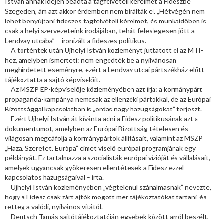
István annak idején beadta a tagfelvételi kérelmét a Fideszbe
Szegeden, ám azt akkor érdemben nem bírálták el. „Hétvégén nem
lehet benyújtani fideszes tagfelvételi kérelmet, és munkaidőben is
csak a helyi szervezeteink irodájában, tehát feleslegesen jött a
Lendvay utcába” – ironizált a fideszes politikus.
A történtek után Ujhelyi István közleményt juttatott el az MTI-
hez, amelyben ismerteti: nem engedték be a nyilvánosan
meghirdetett eseményre, ezért a Lendvay utcai pártszékház előtt
tájékoztatta a sajtó képviselőit.
Az MSZP EP-képviselője közleményében azt írja: a kormánypárt
propaganda-kampánya nemcsak az ellenzéki pártokkal, de az Európai
Bizottsággal kapcsolatban is „ordas nagy hazugságokat” terjeszt.
Ezért Ujhelyi István át kívánta adni a Fidesz politikusának azt a
dokumentumot, amelyben az Európai Bizottság tételesen és
világosan megcáfolja a kormánypártok állításait, valamint az MSZP
„Haza. Szeretet. Európa” címet viselő európai programjának egy
példányát. Ez tartalmazza a szocialisták európai vízióját és vállalásait,
amelyek ugyancsak gyökeresen ellentétesek a Fidesz ezzel
kapcsolatos hazugságaival – írta.
Ujhelyi István közleményében „végtelenül szánalmasnak” nevezte,
hogy a Fidesz csak zárt ajtók mögött mer tájékoztatókat tartani, és
retteg a valódi, nyilvános vitától.
Deutsch Tamás sajtótájékoztatóján egyebek között arról beszélt,