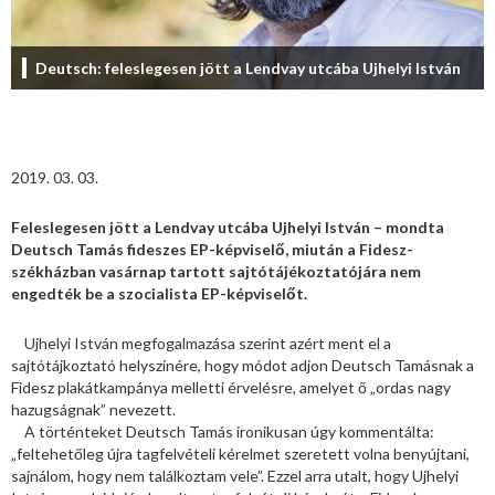
Deutsch: feleslegesen jött a Lendvay utcába Ujhelyi István
2019. 03. 03.
Feleslegesen jött a Lendvay utcába Ujhelyi István – mondta
Deutsch Tamás fideszes EP-képviselő, miután a Fidesz-
székházban vasárnap tartott sajtótájékoztatójára nem
engedték be a szocialista EP-képviselőt.
Ujhelyi István megfogalmazása szerint azért ment el a
sajtótájkoztató helyszínére, hogy módot adjon Deutsch Tamásnak a
Fidesz plakátkampánya melletti érvelésre, amelyet ő „ordas nagy
hazugságnak” nevezett.
A történteket Deutsch Tamás ironikusan úgy kommentálta:
„feltehetőleg újra tagfelvételi kérelmet szeretett volna benyújtani,
sajnálom, hogy nem találkoztam vele”. Ezzel arra utalt, hogy Ujhelyi