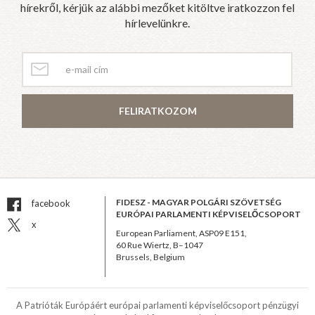
hírekről, kérjük az alábbi mezőket kitöltve iratkozzon fel
hírlevelünkre.
FELIRATKOZOM
FIDESZ - MAGYAR POLGÁRI SZÖVETSÉG
facebook
EURÓPAI PARLAMENTI KÉPVISELŐCSOPORT
x
European Parliament, ASP09 E151,
60 Rue Wiertz, B–1047
Brussels, Belgium
A Patrióták Európáért európai parlamenti képviselőcsoport pénzügyi