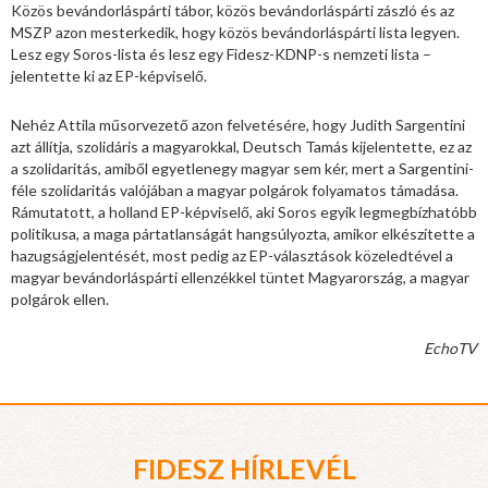
Közös bevándorláspárti tábor, közös bevándorláspárti zászló és az
MSZP azon mesterkedik, hogy közös bevándorláspárti lista legyen.
Lesz egy Soros-lista és lesz egy Fidesz-KDNP-s nemzeti lista –
jelentette ki az EP-képviselő.
Nehéz Attila műsorvezető azon felvetésére, hogy Judith Sargentini
azt állítja, szolidáris a magyarokkal, Deutsch Tamás kijelentette, ez az
a szolidaritás, amiből egyetlenegy magyar sem kér, mert a Sargentini-
féle szolidaritás valójában a magyar polgárok folyamatos támadása.
Rámutatott, a holland EP-képviselő, aki Soros egyik legmegbízhatóbb
politikusa, a maga pártatlanságát hangsúlyozta, amikor elkészítette a
hazugságjelentését, most pedig az EP-választások közeledtével a
magyar bevándorláspárti ellenzékkel tüntet Magyarország, a magyar
polgárok ellen.
EchoTV
FIDESZ HÍRLEVÉL