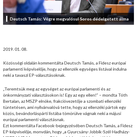
Deutsch Tamás: Végre megvalósul Soros dédelgetett álma
2019. 01. 08.
Közösségi oldalán kommentálta Deutsch Tamás, a Fidesz európai
parlamenti képviselője, hogy az ellenzék egységes listával indulna
neki a tavaszi EP-választásoknak.
„Teremtsük meg az egységet az európai parlamenti és az
önkormányzati választásokon is! Egy az egy ellen!” – mondta Tóth
Bertalan, az MSZP elnöke, frakcióvezetője a szombati ellenzéki
tüntetésen, ami nyilvánvalóvá tette, hogy az ellenzéki pártok egy
közös, bevándorláspárti listába tömörülve vágnak neki a májusi
európai parlamenti választásnak.
Ezt kommentálta Facebook-bejegyzésében Deutsch Tamás, a Fidesz
EP-képviselője, monvdán, hogy „a Gyurcsány-Jobbik-Szél-Hadházy-