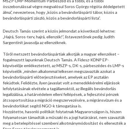
MSZP-LMP-Momentum-Párbeszéd és a többi, és a többi
összeborulással végre megvalósul Soros György régóta dédelgetett
álma”, nevezetese, hogy „közös a bevándorláspárti tábor, közös a
bevándorláspárti zászló, közös a bevándorláspárti lista”.
Deutsch Tamás szerint a közös jelmondat a következő lehetne:
„Hajrá, Soros-terv, hajrá, ellenzék!”, listavezetőnek pedig Judith
Sargentinit javasolja az ellenzéknek.
Tőről metszett bevándorláspártiak alkotják a magyar ellenzéket –
fogalmazott lapunknak Deutsch Tamás. A Fidesz-KDNP EP-
képviselője emlékeztetett, az MSZP-s, DK-s, párbeszédes és LMP-s
képviselők „minden alkalommal lelkesen megszavazták azokat a
bevándorláspárti előterjesztéseket, amelyek az EP asztalán
feküdtek. Felidézte, ilyen javaslat volt a menedékkérelmi eljárások
lefolytatásának elvétele a tagállamoktól, az illegális bevándorlás
legalizálása, a határvédelem elleni fellépések, a fejlesztési pénzek
átcsoportosítása a migráció megszervezésére, a migránsvízum és a
bevándorlókat segítő NGO-k támogatása is.
Hozzátette, hasonló politikát folytatnak Magyarországon is, hiszen
folyamatosan támadták a műszaki és a jogi határzárat, nem szavazták
meg a betelepítéssel szembeni alkotmánymódosítást és ellenezték a
Stop Soros törvénycsomagot is.