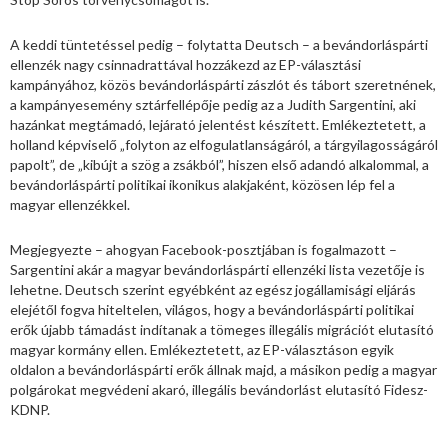
A keddi tüntetéssel pedig – folytatta Deutsch – a bevándorláspárti
ellenzék nagy csinnadrattával hozzákezd az EP-választási
kampányához, közös bevándorláspárti zászlót és tábort szeretnének,
a kampányesemény sztárfellépője pedig az a Judith Sargentini, aki
hazánkat megtámadó, lejárató jelentést készített. Emlékeztetett, a
holland képviselő „folyton az elfogulatlanságáról, a tárgyilagosságáról
papolt”, de „kibújt a szög a zsákból”, hiszen első adandó alkalommal, a
bevándorláspárti politikai ikonikus alakjaként, közösen lép fel a
magyar ellenzékkel.
Megjegyezte – ahogyan Facebook-posztjában is fogalmazott –
Sargentini akár a magyar bevándorláspárti ellenzéki lista vezetője is
lehetne. Deutsch szerint egyébként az egész jogállamisági eljárás
elejétől fogva hiteltelen, világos, hogy a bevándorláspárti politikai
erők újabb támadást indítanak a tömeges illegális migrációt elutasító
magyar kormány ellen. Emlékeztetett, az EP-választáson egyik
oldalon a bevándorláspárti erők állnak majd, a másikon pedig a magyar
polgárokat megvédeni akaró, illegális bevándorlást elutasító Fidesz-
KDNP.