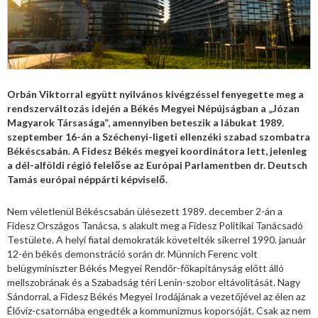
Orbán Viktorral együtt nyilvános kivégzéssel fenyegette meg a
rendszerváltozás idején a Békés Megyei Népújságban a „Józan
Magyarok Társasága”, amennyiben beteszik a lábukat 1989.
szeptember 16-án a Széchenyi-ligeti ellenzéki szabad szombatra
Békéscsabán. A Fidesz Békés megyei koordinátora lett, jelenleg
a dél-alföldi régió felelőse az Európai Parlamentben dr. Deutsch
Tamás európai néppárti képviselő.
Nem véletlenül Békéscsabán ülésezett 1989. december 2-án a
Fidesz Országos Tanácsa, s alakult meg a Fidesz Politikai Tanácsadó
Testülete. A helyi fiatal demokraták követelték sikerrel 1990. január
12-én békés demonstráció során dr. Münnich Ferenc volt
belügyminiszter Békés Megyei Rendőr-főkapitányság előtt álló
mellszobrának és a Szabadság téri Lenin-szobor eltávolítását. Nagy
Sándorral, a Fidesz Békés Megyei Irodájának a vezetőjével az élen az
Élővíz-csatornába engedték a kommunizmus koporsóját. Csak az nem