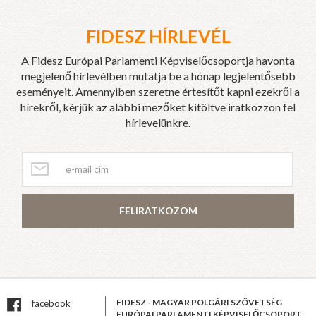
FIDESZ HÍRLEVÉL
A Fidesz Európai Parlamenti Képviselőcsoportja havonta
megjelenő hírlevélben mutatja be a hónap legjelentősebb
eseményeit. Amennyiben szeretne értesítőt kapni ezekről a
hírekről, kérjük az alábbi mezőket kitöltve iratkozzon fel
hírlevelünkre.
FELIRATKOZOM
FIDESZ - MAGYAR POLGÁRI SZÖVETSÉG
facebook
EURÓPAI PARLAMENTI KÉPVISELŐCSOPORT