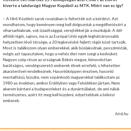
kiverte a labdarúgó Magyar Kupából az MTK. Miért van ez így?
– A Hír6 Közéleti sarok rovatában is feltették ezt a kérdést. Azt
mondhatom, hogy keményen meg kell dolgozniuk a megélhetésért a
viharsarkiaknak, sok izzadtsággal, verejtékkel jár a munkájuk. A dél-
alföldi régió, sajnos, ma is az Európai Unió egyik leghátrányosabb
helyzetben lévő térsége, a 20 legkevésbé fejlett régió közé tartozik.
Most is találkozom olyan emberekkel, akik búslakodnak, pesszimisták,
mégis azt tapasztalom, hogy a nehéz élet nem szegi a kedvüket.
Nagyon szép része az országnak Békés megye, kimondottan
barátságos, vendégszerető emberek élnek errefelé, s hihetetlen
akaraterővel rendelkeznek. Hasonlóképpen éreztem, hasonló
mentalitású, büszke, nem sopánkodó magyarokkal találkoztam az
1980-as években, amikor Erdélyben vagy Felvidéken jártam. Nem
akarom bántani a budapestieket és a dunántúliakat, de ami náluk
természetes, azért itt meg kell küzdeni, edzettebbek a békési
emberek.
hir6.hu