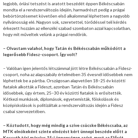
legjobb, óriási tetszést is aratott beszédét éppen Békéscsabán
mondta el a rendszerváltozás idején, harmadrészt pedig a prágai
bebörtönzésemet követően első alkalommal léphettem a nagyobb
nyilvánosság elé. Nagyon sok, szeretettel, törődéssel teli kérdés
érkezett hozzám az ellenzéki szabad szombaton azzal kapcsolatban,
hogy mit műveltek velünk a prágai rendőrök.
– Olvastam valahol, hogy Tatán és Békéscsabán működött a
legerősebb Fidesz-csoport. Így volt?
– Valóban igen jelentős létszámmal jött létre Békéscsabán a Fidesz-
csoport, noha az alapszabály értelmében 35 évesnél idősebbek nem
léphettek be a pártba. Országosan alapvetően 18–25 év közötti
fiatalok alkották a Fideszt, azonban Tatán és Békéscsabán
idősebbek, úgy értem, 25–30 év közötti fiatalok is erősítették.
Kétkezi munkások, diplomások, egyetemisták, főiskolások és
középiskolások is politizáltak a rendszerváltozás idején a Fidesz
csabai szervezetében.
– Köztudott, hogy még mindig a szíve csücske Békéscsaba, az
MTK elnökeként szinte elnézést kért ünnepi beszéde előtt a
Kossuth téri március 15-i ünnepségen azért, mert az Előrét