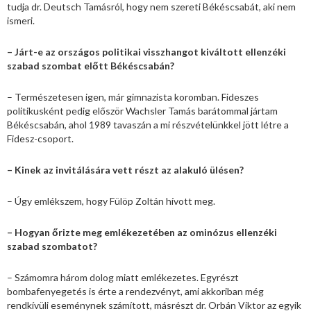
tudja dr. Deutsch Tamásról, hogy nem szereti Békéscsabát, aki nem
ismeri.
– Járt-e az országos politikai visszhangot kiváltott ellenzéki
szabad szombat előtt Békéscsabán?
– Természetesen igen, már gimnazista koromban. Fideszes
politikusként pedig először Wachsler Tamás barátommal jártam
Békéscsabán, ahol 1989 tavaszán a mi részvételünkkel jött létre a
Fidesz-csoport.
– Kinek az invitálására vett részt az alakuló ülésen?
– Úgy emlékszem, hogy Fülöp Zoltán hívott meg.
– Hogyan őrizte meg emlékezetében az ominózus ellenzéki
szabad szombatot?
– Számomra három dolog miatt emlékezetes. Egyrészt
bombafenyegetés is érte a rendezvényt, ami akkoriban még
rendkívüli eseménynek számított, másrészt dr. Orbán Viktor az egyik