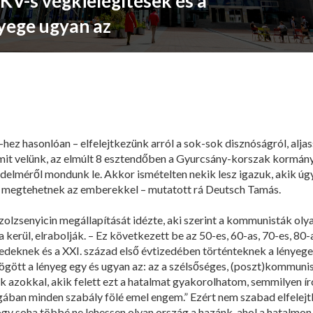
KV-s végkielégítések és a
yege ugyan az
ez hasonlóan – elfelejtkezünk arról a sok-sok disznóságról, aljas
amit velünk, az elmúlt 8 esztendőben a Gyurcsány-korszak kormán
delméről mondunk le. Akkor ismételten nekik lesz igazuk, akik úg
 megtehetnek az emberekkel – mutatott rá Deutsch Tamás.
zolzsenyicin megállapítását idézte, aki szerint a kommunisták oly
 kerül, elrabolják. – Ez következett be az 50-es, 60-as, 70-es, 80-
deknek és a XXI. század első évtizedében történteknek a lényege
ögött a lényeg egy és ugyan az: az a szélsőséges, (poszt)kommuni
 azokkal, akik felett ezt a hatalmat gyakorolhatom, semmilyen íro
ában minden szabály fölé emel engem.” Ezért nem szabad elfelejtk
ogy soha többé ne lehessen olyan ország a hazánk, ahol a hatalmon