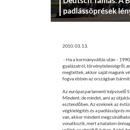
Deutsch Tamás: A B
padlássöprések lén
2010. 03. 13.
- Ha a kormányváltás után – 1990-h
gyalázatról, törvénytelenségről, 
megtettek, akkor saját magunk vé
fogva ebben az országban bármit
Az európai parlamenti képviselő S
Mindent, de mindet, ami az útjukba
esztendőben. Az ezeknek az évtize
végkielégítés és a padlássöprés m
van, akkor mindent megcsinálhatok
vonatkozik, mert a hatalom önmag
velünk az elmúlt 8 évben. Azért, h