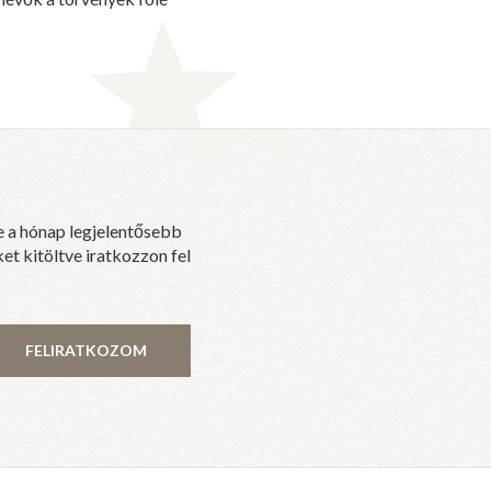
e a hónap legjelentősebb
et kitöltve iratkozzon fel
FELIRATKOZOM