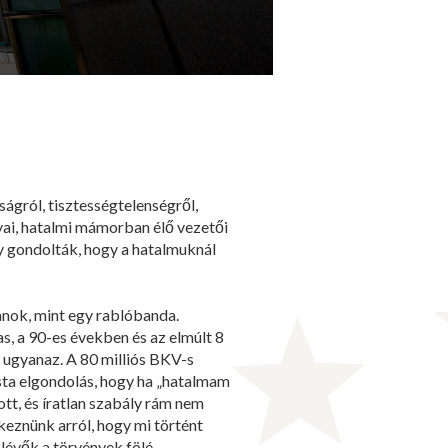
ságról, tisztességtelenségről,
yai, hatalmi mámorban élő vezetői
y gondolták, hogy a hatalmuknál
anok, mint egy rablóbanda.
as, a 90-es években és az elmúlt 8
 ugyanaz. A 80 milliós BKV-s
sta elgondolás, hogy ha „hatalmam
tt, és íratlan szabály rám nem
eznünk arról, hogy mi történt
 lévők a törvények fölé