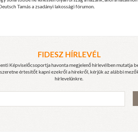
 Deutsch Tamás a zsadányi lakossági fórumon.
FIDESZ HÍRLEVÉL
enti Képviselőcsoportja havonta megjelenő hírlevélben mutatja b
eretne értesítőt kapni ezekről a hírekről, kérjük az alábbi mezők
hírlevelünkre.