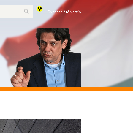
Gyengénlátó verzió