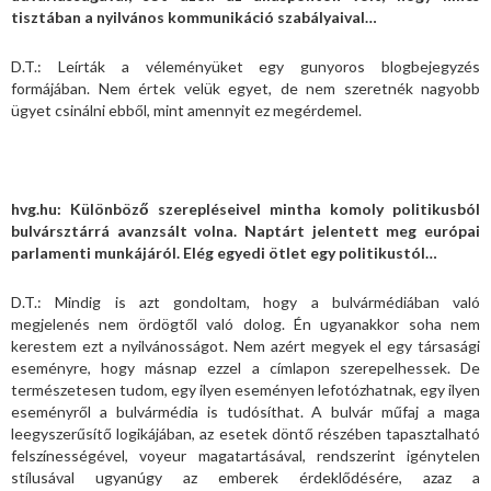
tisztában a nyilvános kommunikáció szabályaival…
D.T.: Leírták a véleményüket egy gunyoros blogbejegyzés
formájában. Nem értek velük egyet, de nem szeretnék nagyobb
ügyet csinálni ebből, mint amennyit ez megérdemel.
hvg.hu: Különböző szerepléseivel mintha komoly politikusból
bulvársztárrá avanzsált volna. Naptárt jelentett meg európai
parlamenti munkájáról. Elég egyedi ötlet egy politikustól…
D.T.: Mindig is azt gondoltam, hogy a bulvármédiában való
megjelenés nem ördögtől való dolog. Én ugyanakkor soha nem
kerestem ezt a nyilvánosságot. Nem azért megyek el egy társasági
eseményre, hogy másnap ezzel a címlapon szerepelhessek. De
természetesen tudom, egy ilyen eseményen lefotózhatnak, egy ilyen
eseményről a bulvármédia is tudósíthat. A bulvár műfaj a maga
leegyszerűsítő logikájában, az esetek döntő részében tapasztalható
felszínességével, voyeur magatartásával, rendszerint igénytelen
stílusával ugyanúgy az emberek érdeklődésére, azaz a