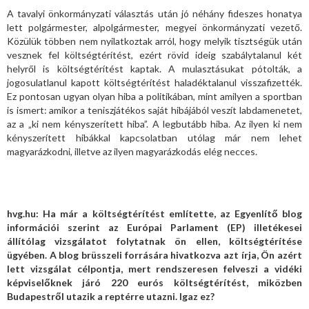
A tavalyi önkormányzati választás után jó néhány fideszes honatya
lett polgármester, alpolgármester, megyei önkormányzati vezető.
Közülük többen nem nyilatkoztak arról, hogy melyik tisztségük után
vesznek fel költségtérítést, ezért rövid ideig szabálytalanul két
helyről is költségtérítést kaptak. A mulasztásukat pótolták, a
jogosulatlanul kapott költségtérítést haladéktalanul visszafizették.
Ez pontosan ugyan olyan hiba a politikában, mint amilyen a sportban
is ismert: amikor a teniszjátékos saját hibájából veszít labdamenetet,
az a „ki nem kényszerített hiba”. A legbutább hiba. Az ilyen ki nem
kényszerített hibákkal kapcsolatban utólag már nem lehet
magyarázkodni, illetve az ilyen magyarázkodás elég necces.
hvg.hu: Ha már a költségtérítést említette, az Egyenlítő blog
információi szerint az Európai Parlament (EP) illetékesei
állítólag vizsgálatot folytatnak ön ellen, költségtérítése
ügyében. A blog brüsszeli forrására hivatkozva azt írja, Ön azért
lett vizsgálat célpontja, mert rendszeresen felveszi a vidéki
képviselőknek járó 220 eurós költségtérítést, miközben
Budapestről utazik a reptérre utazni. Igaz ez?