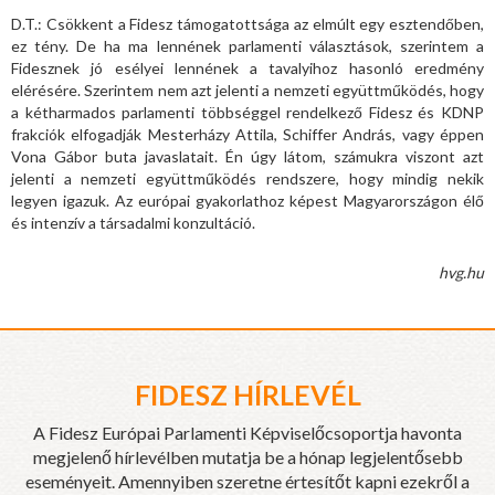
D.T.: Csökkent a Fidesz támogatottsága az elmúlt egy esztendőben,
ez tény. De ha ma lennének parlamenti választások, szerintem a
Fidesznek jó esélyei lennének a tavalyihoz hasonló eredmény
elérésére. Szerintem nem azt jelenti a nemzeti együttműködés, hogy
a kétharmados parlamenti többséggel rendelkező Fidesz és KDNP
frakciók elfogadják Mesterházy Attila, Schiffer András, vagy éppen
Vona Gábor buta javaslatait. Én úgy látom, számukra viszont azt
jelenti a nemzeti együttműködés rendszere, hogy mindig nekik
legyen igazuk. Az európai gyakorlathoz képest Magyarországon élő
és intenzív a társadalmi konzultáció.
hvg.hu
FIDESZ HÍRLEVÉL
A Fidesz Európai Parlamenti Képviselőcsoportja havonta
megjelenő hírlevélben mutatja be a hónap legjelentősebb
eseményeit. Amennyiben szeretne értesítőt kapni ezekről a