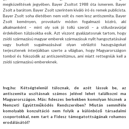
megközelítések jegyében. Bayer Zsoltot 1988 óta ismerem. Bayer
Zsolt a barátom. Bayer Zsolt szerintem kiváló író és remek publicista.
Bayer Zsolt soha életében nem volt és nem lesz antiszemita. Bayer
Zsolt keményen, provokatív módon fogalmazó közíró, aki
alkalmanként – mint oly sok jó tollú szerző – a stílusbravúrjai
érdekében túlzásokba esik. Azt viszont gyalázatosnak tartom, hogy
zsidó származású magyar emberek származásuk nyílt hangoztatásával
vagy burkolt sugalmazásával olyan vérlázító hazugságokat
terjesztenek interjúikban szerte a világban, hogy Magyarországon
tombol és fokozódik az antiszemitizmus, ami miatt rettegniük kell a
zsidó származású embereknek.
hvg.hu: Kétségtelenül túloznak, de azét lássuk be, az
antiszemita uszításnak számos jelével lehet találkozni ma
Magyarországon. Más: fideszes berkekben komolyan hisznek a
Nemzeti Együttműködés Rendszerében? Miután semmiféle
komolyabb konzultáció nem folyik a különböző társadalmi
csoportokkal, nem tart a Fidesz támogatottságának rohamos
erodálásától?