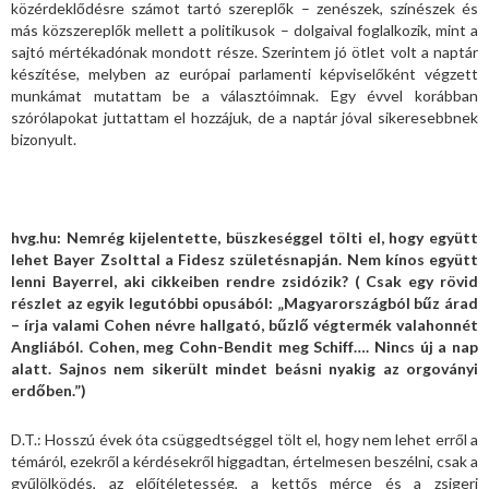
közérdeklődésre számot tartó szereplők – zenészek, színészek és
más közszereplők mellett a politikusok – dolgaival foglalkozik, mint a
sajtó mértékadónak mondott része. Szerintem jó ötlet volt a naptár
készítése, melyben az európai parlamenti képviselőként végzett
munkámat mutattam be a választóimnak. Egy évvel korábban
szórólapokat juttattam el hozzájuk, de a naptár jóval sikeresebbnek
bizonyult.
hvg.hu: Nemrég kijelentette, büszkeséggel tölti el, hogy együtt
lehet Bayer Zsolttal a Fidesz születésnapján. Nem kínos együtt
lenni Bayerrel, aki cikkeiben rendre zsidózik? ( Csak egy rövid
részlet az egyik legutóbbi opusából: „Magyarországból bűz árad
– írja valami Cohen névre hallgató, bűzlő végtermék valahonnét
Angliából. Cohen, meg Cohn-Bendit meg Schiff…. Nincs új a nap
alatt. Sajnos nem sikerült mindet beásni nyakig az orgoványi
erdőben.”)
D.T.: Hosszú évek óta csüggedtséggel tölt el, hogy nem lehet erről a
témáról, ezekről a kérdésekről higgadtan, értelmesen beszélni, csak a
gyűlölködés, az előítéletesség, a kettős mérce és a zsigeri