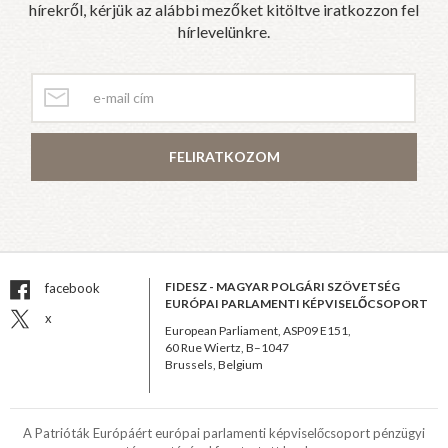
hírekről, kérjük az alábbi mezőket kitöltve iratkozzon fel
hírlevelünkre.
FELIRATKOZOM
FIDESZ - MAGYAR POLGÁRI SZÖVETSÉG
facebook
EURÓPAI PARLAMENTI KÉPVISELŐCSOPORT
x
European Parliament, ASP09 E151,
60 Rue Wiertz, B–1047
Brussels, Belgium
A Patrióták Európáért európai parlamenti képviselőcsoport pénzügyi