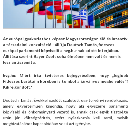
Az európai gyakorlathoz képest Magyarországon élő és intenzív
a társadalmi konzultáció –állítja Deutsch Tamás, fideszes
európai parlamenti képviselő a hvg.hu-nak adott interjúban.
Állítása szerint Bayer Zsolt soha életében nem volt és nem is
lesz antiszemita.
hvg.hu: Miért írta twitteres bejegyzésében, hogy „legjobb
Fideszes barátaim körében is tombol a járványos meghülyülés”?
Kikre gondolt?
Deutsch Tamás: Évekkel ezelőtt született egy törvényi rendelkezés,
amely egyértelműen kimondja, hogy aki egyszerre parlamenti
képviselő és önkormányzati vezető is, annak csak egyik tisztsége
után jár költségtérítés, ezért nyilatkoznia kell arról, melyik
megbízatásához kapcsolódóan veszi azt igénybe.