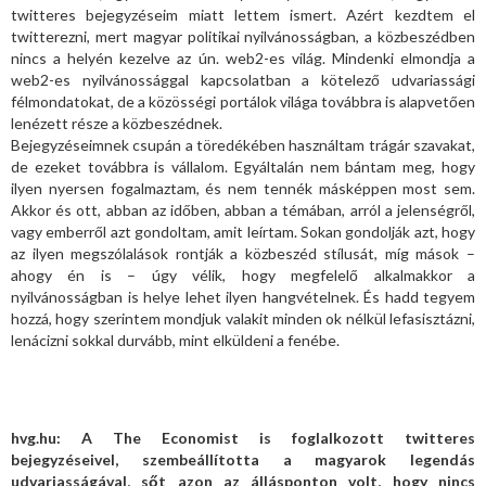
twitteres bejegyzéseim miatt lettem ismert. Azért kezdtem el
twitterezni, mert magyar politikai nyilvánosságban, a közbeszédben
nincs a helyén kezelve az ún. web2-es világ. Mindenki elmondja a
web2-es nyilvánossággal kapcsolatban a kötelező udvariassági
félmondatokat, de a közösségi portálok világa továbbra is alapvetően
lenézett része a közbeszédnek.
Bejegyzéseimnek csupán a töredékében használtam trágár szavakat,
de ezeket továbbra is vállalom. Egyáltalán nem bántam meg, hogy
ilyen nyersen fogalmaztam, és nem tennék másképpen most sem.
Akkor és ott, abban az időben, abban a témában, arról a jelenségről,
vagy emberről azt gondoltam, amit leírtam. Sokan gondolják azt, hogy
az ilyen megszólalások rontják a közbeszéd stílusát, míg mások –
ahogy én is – úgy vélik, hogy megfelelő alkalmakkor a
nyilvánosságban is helye lehet ilyen hangvételnek. És hadd tegyem
hozzá, hogy szerintem mondjuk valakit minden ok nélkül lefasisztázni,
lenácizni sokkal durvább, mint elküldeni a fenébe.
hvg.hu: A The Economist is foglalkozott twitteres
bejegyzéseivel, szembeállította a magyarok legendás
udvariasságával, sőt azon az állásponton volt, hogy nincs