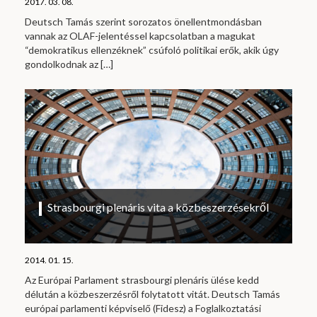
2017. 03. 08.
Deutsch Tamás szerint sorozatos önellentmondásban
vannak az OLAF-jelentéssel kapcsolatban a magukat
“demokratikus ellenzéknek” csúfoló politikai erők, akik úgy
gondolkodnak az
[…]
Strasbourgi plenáris vita a közbeszerzésekről
2014. 01. 15.
Az Európai Parlament strasbourgi plenáris ülése kedd
délután a közbeszerzésről folytatott vitát. Deutsch Tamás
európai parlamenti képviselő (Fidesz) a Foglalkoztatási