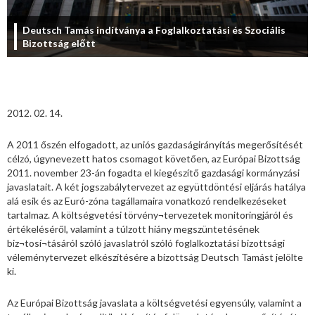
Deutsch Tamás indítványa a Foglalkoztatási és Szociális
Bizottság előtt
2012. 02. 14.
A 2011 őszén elfogadott, az uniós gazdaságirányítás megerősítését
célzó, úgynevezett hatos csomagot követően, az Európai Bizottság
2011. november 23-án fogadta el kiegészítő gazdasági kormányzási
javaslatait. A két jogszabálytervezet az együttdöntési eljárás hatálya
alá esik és az Euró-zóna tagállamaira vonatkozó rendelkezéseket
tartalmaz. A költségvetési törvény¬tervezetek monitoringjáról és
értékeléséről, valamint a túlzott hiány megszüntetésének
biz¬tosí¬tásáról szóló javaslatról szóló foglalkoztatási bizottsági
véleménytervezet elkészítésére a bizottság Deutsch Tamást jelölte
ki.
Az Európai Bizottság javaslata a költségvetési egyensúly, valamint a