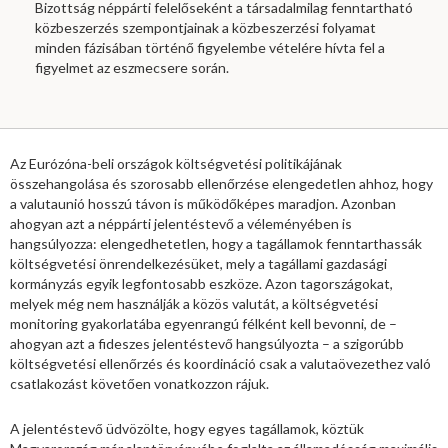
Bizottság néppárti felelőseként a társadalmilag fenntartható
közbeszerzés szempontjainak a közbeszerzési folyamat
minden fázisában történő figyelembe vételére hívta fel a
figyelmet az eszmecsere során.
Az Eurózóna-beli országok költségvetési politikájának
összehangolása és szorosabb ellenőrzése elengedetlen ahhoz, hogy
a valutaunió hosszú távon is működőképes maradjon. Azonban
ahogyan azt a néppárti jelentéstevő a véleményében is
hangsúlyozza: elengedhetetlen, hogy a tagállamok fenntarthassák
költségvetési önrendelkezésüket, mely a tagállami gazdasági
kormányzás egyik legfontosabb eszköze. Azon tagországokat,
melyek még nem használják a közös valutát, a költségvetési
monitoring gyakorlatába egyenrangú félként kell bevonni, de –
ahogyan azt a fideszes jelentéstevő hangsúlyozta – a szigorúbb
költségvetési ellenőrzés és koordináció csak a valutaövezethez való
csatlakozást követően vonatkozzon rájuk.
A jelentéstevő üdvözölte, hogy egyes tagállamok, köztük