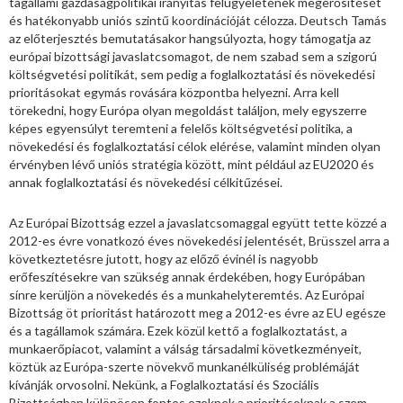
tagállami gazdaságpolitikai irányítás felügyeletének megerősítését
és hatékonyabb uniós szintű koordinációját célozza. Deutsch Tamás
az előterjesztés bemutatásakor hangsúlyozta, hogy támogatja az
európai bizottsági javaslatcsomagot, de nem szabad sem a szigorú
költségvetési politikát, sem pedig a foglalkoztatási és növekedési
prioritásokat egymás rovására központba helyezni. Arra kell
törekedni, hogy Európa olyan megoldást találjon, mely egyszerre
képes egyensúlyt teremteni a felelős költségvetési politika, a
növekedési és foglalkoztatási célok elérése, valamint minden olyan
érvényben lévő uniós stratégia között, mint például az EU2020 és
annak foglalkoztatási és növekedési célkitűzései.
Az Európai Bizottság ezzel a javaslatcsomaggal együtt tette közzé a
2012-es évre vonatkozó éves növekedési jelentését, Brüsszel arra a
következtetésre jutott, hogy az előző évinél is nagyobb
erőfeszítésekre van szükség annak érdekében, hogy Európában
sínre kerüljön a növekedés és a munkahelyteremtés. Az Európai
Bizottság öt prioritást határozott meg a 2012-es évre az EU egésze
és a tagállamok számára. Ezek közül kettő a foglalkoztatást, a
munkaerőpiacot, valamint a válság társadalmi következményeit,
köztük az Európa-szerte növekvő munkanélküliség problémáját
kívánják orvosolni. Nekünk, a Foglalkoztatási és Szociális
Bizottságban különösen fontos ezeknek a prioritásoknak a szem