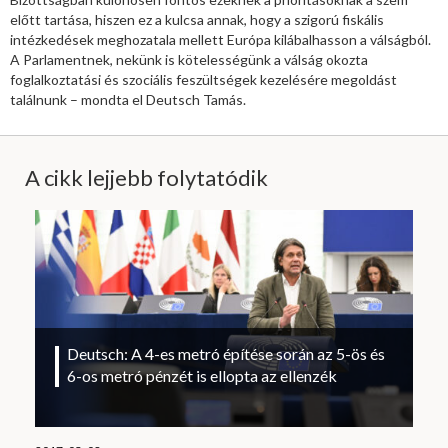
előtt tartása, hiszen ez a kulcsa annak, hogy a szigorú fiskális
intézkedések meghozatala mellett Európa kilábalhasson a válságból.
A Parlamentnek, nekünk is kötelességünk a válság okozta
foglalkoztatási és szociális feszültségek kezelésére megoldást
találnunk – mondta el Deutsch Tamás.
A cikk lejjebb folytatódik
Deutsch: A 4-es metró építése során az 5-ös és
6-os metró pénzét is ellopta az ellenzék