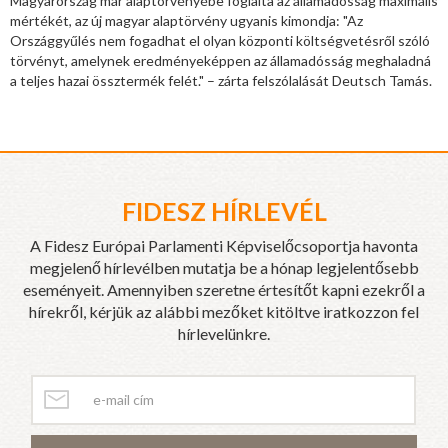
Magyarország már alaptörvényébe foglalta az államadósság maximális
mértékét, az új magyar alaptörvény ugyanis kimondja: "Az
Országgyűlés nem fogadhat el olyan központi költségvetésről szóló
törvényt, amelynek eredményeképpen az államadósság meghaladná
a teljes hazai össztermék felét." – zárta felszólalását Deutsch Tamás.
FIDESZ HÍRLEVÉL
A Fidesz Európai Parlamenti Képviselőcsoportja havonta
megjelenő hírlevélben mutatja be a hónap legjelentősebb
eseményeit. Amennyiben szeretne értesítőt kapni ezekről a
hírekről, kérjük az alábbi mezőket kitöltve iratkozzon fel
hírlevelünkre.