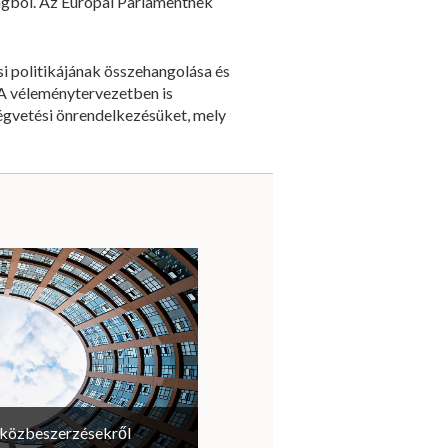
ságból. Az Európai Parlamentnek
i politikájának összehangolása és
 A véleménytervezetben is
ségvetési önrendelkezésüket, mely
a közbeszerzésekről