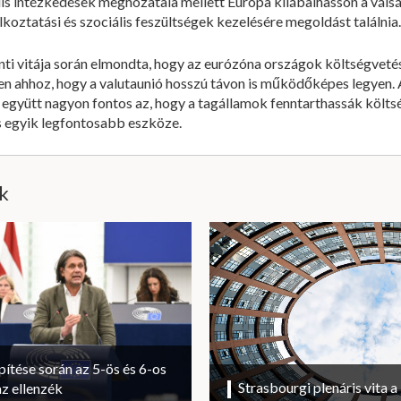
ális intézkedések meghozatala mellett Európa kilábalhasson a vál
koztatási és szociális feszültségek kezelésére megoldást találnia.
ti vitája során elmondta, hogy az eurózóna országok költségvetés
en ahhoz, hogy a valutaunió hosszú távon is működőképes legyen.
 együtt nagyon fontos az, hogy a tagállamok fenntarthassák költ
 egyik legfontosabb eszköze.
ik
ítése során az 5-ös és 6-os
Strasbourgi plenáris vita 
az ellenzék