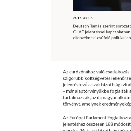
2017. 03. 08.
Deutsch Tamás szerint sorozat
OLAF-jelentéssel kapcsolatban
ellenzéknek” csúfoló politikai e
Az eurózónához való csatlakozás 
szigorúbb költségvetési ellenőrzé
jelentéstevő a szakbizottsági vi
– már alaptörvényükbe foglalták a
tartalmazzák, az új magyar alkot
törvényt, amelynek eredményeképp
Az Európai Parlament Foglalkoztat
jelentéshez összesen 188 módosít
március 26-i szakbizottsági végs