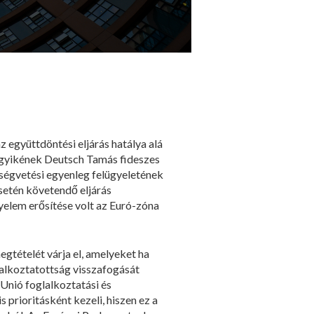
 együttdöntési eljárás hatálya alá
 egyikének Deutsch Tamás fideszes
tségvetési egyenleg felügyeletének
esetén követendő eljárás
gyelem erősítése volt az Euró-zóna
gtételét várja el, amelyeket ha
lalkoztatottság visszafogását
 Unió foglalkoztatási és
 prioritásként kezeli, hiszen ez a