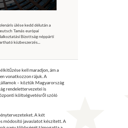
plenáris ülése kedd délután a
 Deutsch Tamás európai
lalkoztatási Bizottság néppárti
artható közbeszerzés...
élkitűzése kell maradjon, ám a
ően vonatkozzon rájuk. A
tagállamok – köztük Magyarország
ág rendelettervezetei is
özponti költségvetésről szóló
ménytervezeteket. A két
 módosító javaslatot készített. A
nyok nagy többségét támogatta a