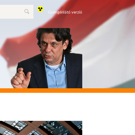
Gyengénlátó verzió