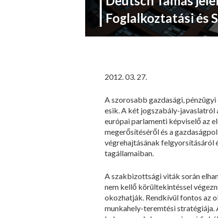
Deutsch Tamás jelen
Foglalkoztatási és S
2012. 03. 27.
A szorosabb gazdasági, pénzügyi é
esik. A két jogszabály-javaslatró
európai parlamenti képviselő az e
megerősítéséről és a gazdaságpoli
végrehajtásának felgyorsításáról é
tagállamaiban.
A szakbizottsági viták során elha
nem kellő körültekintéssel végezn
okozhatják. Rendkívül fontos az o
munkahely-teremtési stratégiája. A