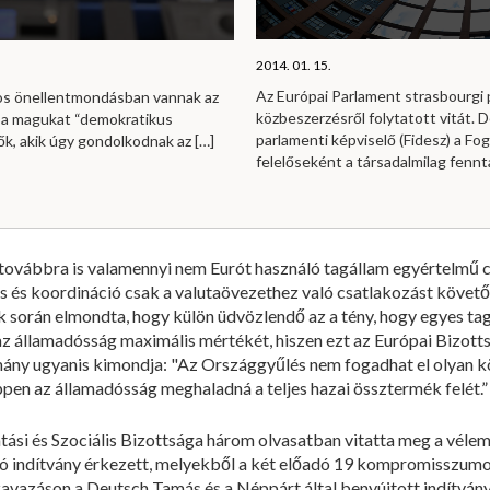
2014. 01. 15.
Az Európai Parlament strasbourgi 
os önellentmondásban vannak az
közbeszerzésről folytatott vitát.
 a magukat “demokratikus
parlamenti képviselő (Fidesz) a Fog
rők, akik úgy gondolkodnak az
[…]
felelőseként a társadalmilag fennt
továbbra is valamennyi nem Eurót használó tagállam egyértelmű c
s és koordináció csak a valutaövezethez való csatlakozást követ
ták során elmondta, hogy külön üdvözlendő az a tény, hogy egyes 
z államadósság maximális mértékét, hiszen ezt az Európai Bizotts
mány ugyanis kimondja: "Az Országgyűlés nem fogadhat el olyan k
en az államadósság meghaladná a teljes hazai össztermék felét.”
ási és Szociális Bizottsága három olvasatban vitatta meg a véle
ó indítvány érkezett, melyekből a két előadó 19 kompromisszumos
zavazáson a Deutsch Tamás és a Néppárt által benyújtott indítvá