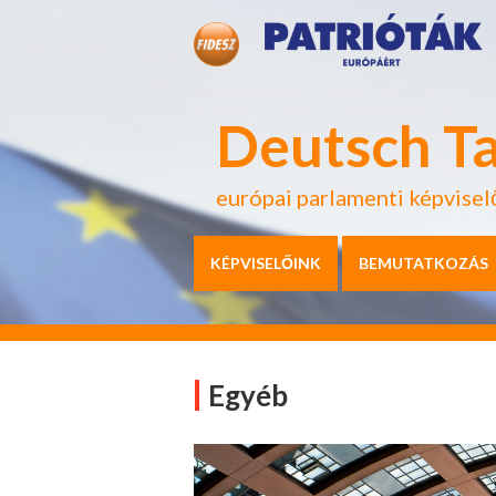
Deutsch T
európai parlamenti képvisel
KÉPVISELŐINK
BEMUTATKOZÁS
Egyéb