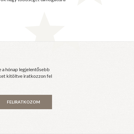
e a hónap legjelentősebb
et kitöltve iratkozzon fel
FELIRATKOZOM