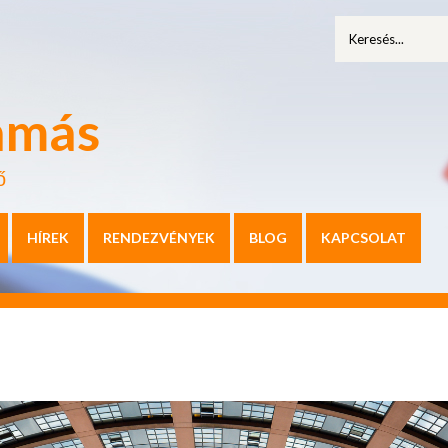
amás
ő
HÍREK
RENDEZVÉNYEK
BLOG
KAPCSOLAT