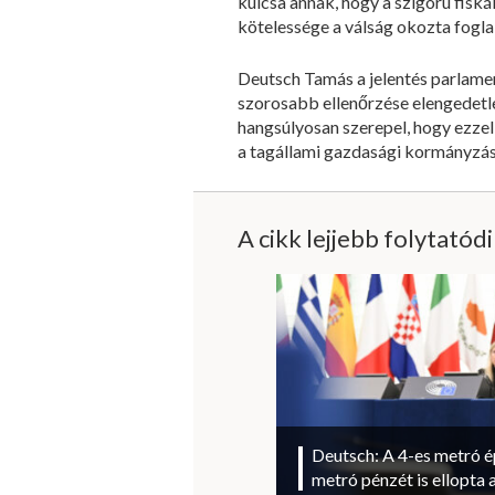
kulcsa annak, hogy a szigorú fisk
kötelessége a válság okozta foglal
Deutsch Tamás a jelentés parlamen
szorosabb ellenőrzése elengedetl
hangsúlyosan szerepel, hogy ezzel
a tagállami gazdasági kormányzás
A cikk lejjebb folytatód
Deutsch: A 4-es metró ép
metró pénzét is ellopta 