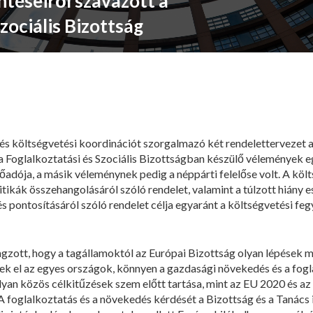
téseiről szavazott a
zociális Bizottság
s költségvetési koordinációt szorgalmazó két rendelettervezet az
l a Foglalkoztatási és Szociális Bizottságban készülő vélemények
lőadója, a másik véleménynek pedig a néppárti felelőse volt. A köl
tikák összehangolásáról szóló rendelet, valamint a túlzott hiány 
s pontosításáról szóló rendelet célja egyaránt a költségvetési fe
ngzott, hogy a tagállamoktól az Európai Bizottság olyan lépések me
ek el az egyes országok, könnyen a gazdasági növekedés és a fog
lyan közös célkitűzések szem előtt tartása, mint az EU 2020 és az
 foglalkoztatás és a növekedés kérdését a Bizottság és a Tanács is