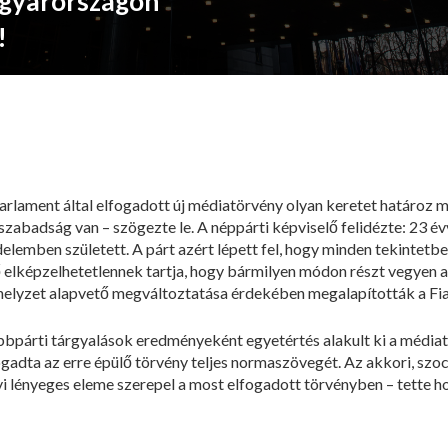
gyarországon
!
parlament által elfogadott új médiatörvény olyan keretet határoz 
abadság van – szögezte le. A néppárti képviselő felidézte: 23 évve
elemben született. A párt azért lépett fel, hogy minden tekintetb
 elképzelhetetlennek tartja, hogy bármilyen módon részt vegyen 
y helyzet alapvető megváltoztatása érdekében megalapították a F
bpárti tárgyalások eredményeként egyetértés alakult ki a médiat
gadta az erre épülő törvény teljes normaszövegét. Az akkori, szoci
 lényeges eleme szerepel a most elfogadott törvényben – tette h