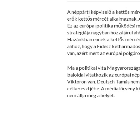
A néppárti képviselő a kettős mérc
erők kettős mércét alkalmaznak. A
Ez az európai politika működési me
stratégiája nagyban hozzájárul a
Hazánkban ennek a kettős mércének
ahhoz, hogy a Fidesz kétharmados
van, azért mert az európai polgáro
Ma a politikai vita Magyarország
baloldal vitatkozik az európai né
Viktoron van. Deutsch Tamás nem 
célkeresztjébe. A médiatörvény kö
nem állja meg a helyét.