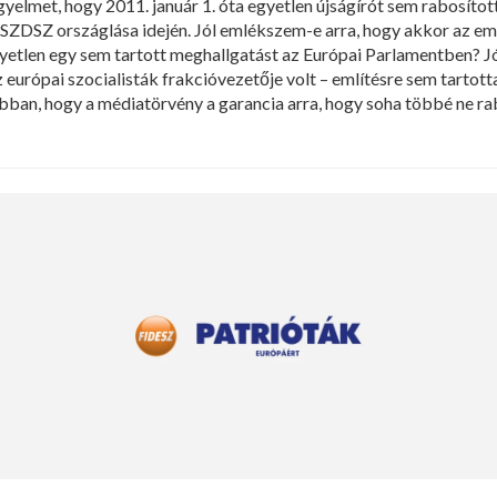
figyelmet, hogy 2011. január 1. óta egyetlen újságírót sem rabosít
 SZDSZ országlása idején. Jól emlékszem-e arra, hogy akkor az em
egyetlen egy sem tartott meghallgatást az Európai Parlamentben? 
 európai szocialisták frakcióvezetője volt – említésre sem tartot
bban, hogy a médiatörvény a garancia arra, hogy soha többé ne r