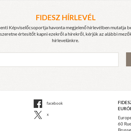
FIDESZ HÍRLEVÉL
enti Képviselőcsoportja havonta megjelenő hírlevélben mutatja b
eretne értesítőt kapni ezekről a hírekről, kérjük az alábbi mezők
hírlevelünkre.
FIDES
facebook
EURÓ
x
Europe
60 Rue
Brusse