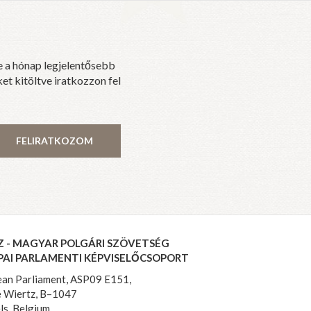
e a hónap legjelentősebb
et kitöltve iratkozzon fel
FELIRATKOZOM
Z - MAGYAR POLGÁRI SZÖVETSÉG
PAI PARLAMENTI KÉPVISELŐCSOPORT
an Parliament, ASP09 E151,
 Wiertz, B–1047
ls, Belgium