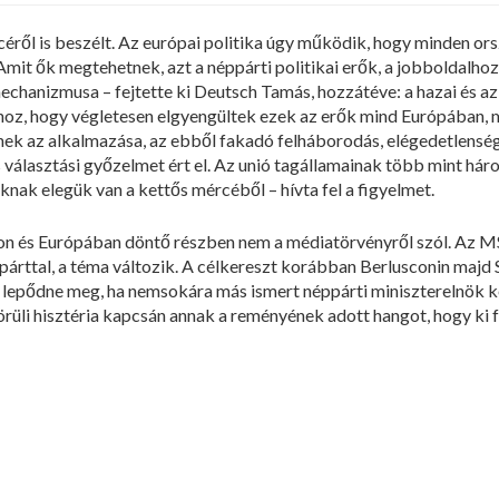
éről is beszélt. Az európai politika úgy működik, hogy minden orsz
mit ők megtehetnek, azt a néppárti politikai erők, a jobboldalho
chanizmusa – fejtette ki Deutsch Tamás, hozzátéve: a hazai és az 
hhoz, hogy végletesen elgyengültek ezek az erők mind Európában
 az alkalmazása, az ebből fakadó felháborodás, elégedetlenség, e
 választási győzelmet ért el. Az unió tagállamainak több mint 
knak elegük van a kettős mércéből – hívta fel a figyelmet.
on és Európában döntő részben nem a médiatörvényről szól. Az MSZ
ppárttal, a téma változik. A célkereszt korábban Berlusconin majd
lepődne meg, ha nemsokára más ismert néppárti miniszterelnök ke
rüli hisztéria kapcsán annak a reményének adott hangot, hogy ki f