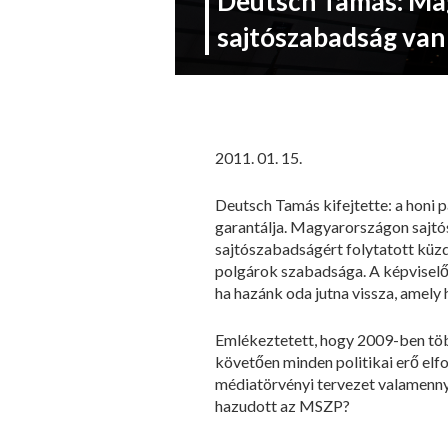
Deutsch Tamás: Ma
sajtószabadság van
2011. 01. 15.
Deutsch Tamás kifejtette: a honi 
garantálja. Magyarországon sajtósz
sajtószabadságért folytatott küzd
polgárok szabadsága. A képviselő
ha hazánk oda jutna vissza, amel
Emlékeztetett, hogy 2009-ben töb
követően minden politikai erő elfo
médiatörvényi tervezet valamennyi
hazudott az MSZP?