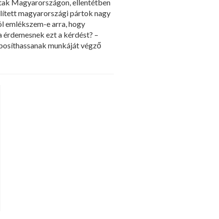
ottak Magyarországon, ellentétben
lített magyarországi pártok nagy
Jól emlékszem-e arra, hogy
ta érdemesnek ezt a kérdést? –
abosíthassanak munkáját végző