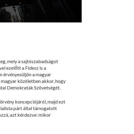
meg, mely a sajtószabadságot
l ezelőtt a Fidesz is a
en érvényesüljön a magyar
a magyar közéletben akkor, hogy
iatal Demokraták Szövetségét.
örvény koncepciójáról, majd ezt
alista párt által támogatott
ozzá, azt kérdezve: mikor