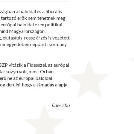
ágban a baloldal és a liberális
z tartozó erők nem tehetnek meg.
európai baloldal ezen politikai
, mind Magyarországon.
lutasítás, rossz érzés is vezetett
háromnegyedében néppárti kormány
P vitázik a Fidesszel, az európai
 Sarkozyn volt, most Orbán
rülne az európai baloldal
og derülni, hogy a támadás alapja
fidesz.hu