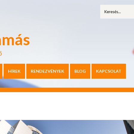
amás
ő
HÍREK
RENDEZVÉNYEK
BLOG
KAPCSOLAT