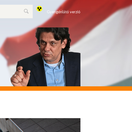
Gyengénlátó verzió