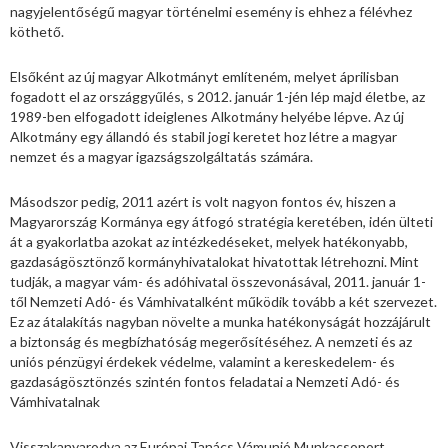
nagyjelentőségű magyar történelmi esemény is ehhez a félévhez
köthető.
Elsőként az új magyar Alkotmányt említeném, melyet áprilisban
fogadott el az országgyűlés, s 2012. január 1-jén lép majd életbe, az
1989-ben elfogadott ideiglenes Alkotmány helyébe lépve. Az új
Alkotmány egy állandó és stabil jogi keretet hoz létre a magyar
nemzet és a magyar igazságszolgáltatás számára.
Másodszor pedig, 2011 azért is volt nagyon fontos év, hiszen a
Magyarország Kormánya egy átfogó stratégia keretében, idén ülteti
át a gyakorlatba azokat az intézkedéseket, melyek hatékonyabb,
gazdaságösztönző kormányhivatalokat hivatottak létrehozni. Mint
tudják, a magyar vám- és adóhivatal összevonásával, 2011. január 1-
től Nemzeti Adó- és Vámhivatalként működik tovább a két szervezet.
Ez az átalakítás nagyban növelte a munka hatékonyságát hozzájárult
a biztonság és megbízhatóság megerősítéséhez. A nemzeti és az
uniós pénzügyi érdekek védelme, valamint a kereskedelem- és
gazdaságösztönzés szintén fontos feladatai a Nemzeti Adó- és
Vámhivatalnak
Visszakanyarodva az Európai Tanács Vámunió Munkacsoport