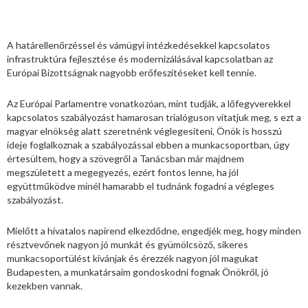
A határellenőrzéssel és vámügyi intézkedésekkel kapcsolatos
infrastruktúra fejlesztése és modernizálásával kapcsolatban az
Európai Bizottságnak nagyobb erőfeszítéseket kell tennie.
Az Európai Parlamentre vonatkozóan, mint tudják, a lőfegyverekkel
kapcsolatos szabályozást hamarosan trialóguson vitatjuk meg, s ezt a
magyar elnökség alatt szeretnénk véglegesíteni, Önök is hosszú
ideje foglalkoznak a szabályozással ebben a munkacsoportban, úgy
értesültem, hogy a szövegről a Tanácsban már majdnem
megszületett a megegyezés, ezért fontos lenne, ha jól
együttműködve minél hamarabb el tudnánk fogadni a végleges
szabályozást.
Mielőtt a hivatalos napirend elkezdődne, engedjék meg, hogy minden
résztvevőnek nagyon jó munkát és gyümölcsöző, sikeres
munkacsoportülést kívánjak és érezzék nagyon jól magukat
Budapesten, a munkatársaim gondoskodni fognak Önökről, jó
kezekben vannak.