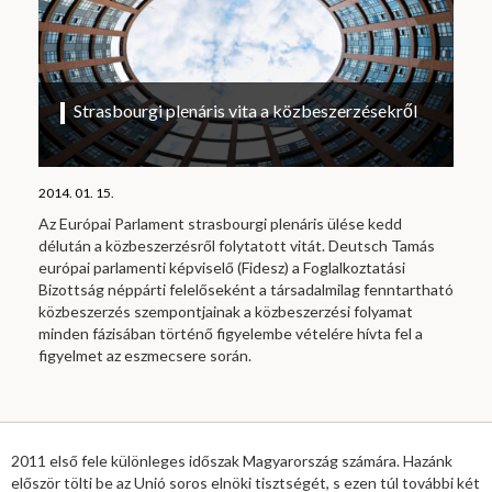
Strasbourgi plenáris vita a közbeszerzésekről
2014. 01. 15.
Az Európai Parlament strasbourgi plenáris ülése kedd
délután a közbeszerzésről folytatott vitát. Deutsch Tamás
európai parlamenti képviselő (Fidesz) a Foglalkoztatási
Bizottság néppárti felelőseként a társadalmilag fenntartható
közbeszerzés szempontjainak a közbeszerzési folyamat
minden fázisában történő figyelembe vételére hívta fel a
figyelmet az eszmecsere során.
2011 első fele különleges időszak Magyarország számára. Hazánk
először tölti be az Unió soros elnöki tisztségét, s ezen túl további két