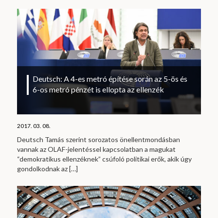
Deutsch: A 4-es metró építése során az 5-ös és
6-os metró pénzét is ellopta az ellenzék
2017. 03. 08.
Deutsch Tamás szerint sorozatos önellentmondásban
vannak az OLAF-jelentéssel kapcsolatban a magukat
“demokratikus ellenzéknek” csúfoló politikai erők, akik úgy
gondolkodnak az
[…]