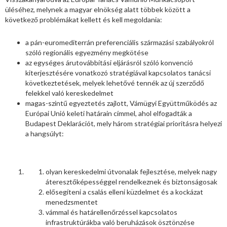
üléséhez, melynek a magyar elnökség alatt többek között a
következő problémákat kellett és kell megoldania:
a pán-euromediterrán preferenciális származási szabályokról
szóló regionális egyezmény megkötése
az egységes árutovábbítási eljárásról szóló konvenció
kiterjesztésére vonatkozó stratégiával kapcsolatos tanácsi
következtetések, melyek lehetővé tennék az új szerződő
felekkel való kereskedelmet
magas-szintű egyeztetés zajlott, Vámügyi Együttműködés az
Európai Unió keleti határain címmel, ahol elfogadták a
Budapest Deklarációt, mely három stratégiai prioritásra helyezi
a hangsúlyt:
olyan kereskedelmi útvonalak fejlesztése, melyek nagy
áteresztőképességgel rendelkeznek és biztonságosak
elősegíteni a csalás elleni küzdelmet és a kockázat
menedzsmentet
vámmal és határellenőrzéssel kapcsolatos
infrastruktúrákba való beruházások ösztönzése