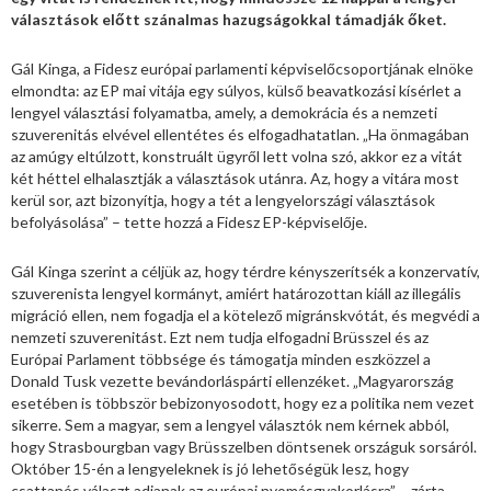
választások előtt szánalmas hazugságokkal támadják őket.
Gál Kinga, a Fidesz európai parlamenti képviselőcsoportjának elnöke
elmondta: az EP mai vitája egy súlyos, külső beavatkozási kísérlet a
lengyel választási folyamatba, amely, a demokrácia és a nemzeti
szuverenitás elvével ellentétes és elfogadhatatlan. „Ha önmagában
az amúgy eltúlzott, konstruált ügyről lett volna szó, akkor ez a vitát
két héttel elhalasztják a választások utánra. Az, hogy a vitára most
kerül sor, azt bizonyítja, hogy a tét a lengyelországi választások
befolyásolása” – tette hozzá a Fidesz EP-képviselője.
Gál Kinga szerint a céljük az, hogy térdre kényszerítsék a konzervatív,
szuverenista lengyel kormányt, amiért határozottan kiáll az illegális
migráció ellen, nem fogadja el a kötelező migránskvótát, és megvédi a
nemzeti szuverenitást. Ezt nem tudja elfogadni Brüsszel és az
Európai Parlament többsége és támogatja minden eszközzel a
Donald Tusk vezette bevándorláspárti ellenzéket. „Magyarország
esetében is többször bebizonyosodott, hogy ez a politika nem vezet
sikerre. Sem a magyar, sem a lengyel választók nem kérnek abból,
hogy Strasbourgban vagy Brüsszelben döntsenek országuk sorsáról.
Október 15-én a lengyeleknek is jó lehetőségük lesz, hogy
csattanós választ adjanak az európai nyomásgyakorlásra” – zárta