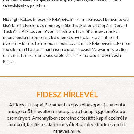
felszólalását a politikus.
Hidvéghi Balázs fideszes EP-képviselő szerint Brüsszel beavatkozási
kísérlete helytelen, és nem fog működni. „Ebben a Néppárt, Donald
Tusk és a PO nagyon téved: tényleg azt remélik, hogy ennek a
neomarxista intézménynek a segítségével választásokat lehet
nyerni?! – kérdezte a néppárti politikusokat az EP-képviselő. „Ez nem
fog sikerülni! Láttunk már hasonló próbálkozást Magyarország ellen,
és nem jött össze. Sőt, visszafelé sült el.” – mutatott rá Hidvéghi
Balázs.
FIDESZ HÍRLEVÉL
A Fidesz Európai Parlamenti Képviselőcsoportja havonta
megjelenő hírlevélben mutatja be a hónap legjelentősebb
eseményeit. Amennyiben szeretne értesítőt kapni ezekről a
hírekről, kérjük az alábbi mezőket kitöltve iratkozzon fel
hírlevelünkre.