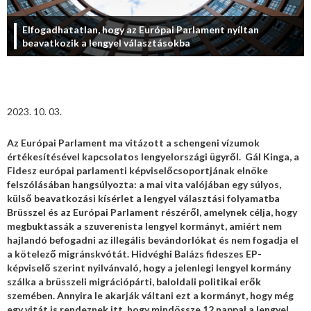
Elfogadhatatlan, hogy az Európai Parlament nyíltan
beavatkozik a lengyel választásokba
2023. 10. 03.
Az Európai Parlament ma vitázott a schengeni vízumok
értékesítésével kapcsolatos lengyelországi ügyről. Gál Kinga, a
Fidesz európai parlamenti képviselőcsoportjának elnöke
felszólásában hangsúlyozta: a mai vita valójában egy súlyos,
külső beavatkozási kísérlet a lengyel választási folyamatba
Brüsszel és az Európai Parlament részéről, amelynek célja, hogy
megbuktassák a szuverenista lengyel kormányt, amiért nem
hajlandó befogadni az illegális bevándorlókat és nem fogadja el
a kötelező migránskvótát. Hidvéghi Balázs fideszes EP-
képviselő szerint nyilvánvaló, hogy a jelenlegi lengyel kormány
szálka a brüsszeli migrációpárti, baloldali politikai erők
szemében. Annyira le akarják váltani ezt a kormányt, hogy még
egy vitát is rendeznek itt, hogy mindössze 12 nappal a lengyel