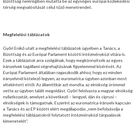
Bizottság nemrégiben mutatta be az egységes európai közlekedési
térség megvalósítását célul tűző menetrendet.
Megfelelési táblázatok
Győri Enikő utalt a megfelelési táblázatok ügyében a Tanács, a
Bizottság és az Európai Parlament közötti intézményközi vitára is.
Ezek a táblázatok arra szolgálnak, hogy megkönnyítsék az egyes
irányelvek tagállami végrehajtásának figyelemmel kísérését. Az
Európai Parlament általában ragaszkodik ahhoz, hogy ez minden
irányelvnél kötelező legyen, az euromatrica-ügyben azonban most
eltekintett ettől. Az államtitkár azt mondta, az elnökség örömmel
vette az ügyben talált megoldást. Győri felolvasta a magyar elnökség
nyilatkozatát, amelyet a következő – lengyel, dán és ciprusi –
elnökségek is támogatnak. Eszerint az euromatrica-irányelv kapcsán
a Tanács és az EP között elért megállapodás „nem befolyásolja a
megfelelési táblázatokról folytatott intézményközi tárgyalások
kimenetelét”.