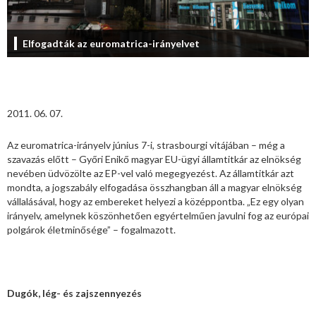
Elfogadták az euromatrica-irányelvet
2011. 06. 07.
Az euromatrica-irányelv június 7-i, strasbourgi vitájában – még a
szavazás előtt – Győri Enikő magyar EU-ügyi államtitkár az elnökség
nevében üdvözölte az EP-vel való megegyezést. Az államtitkár azt
mondta, a jogszabály elfogadása összhangban áll a magyar elnökség
vállalásával, hogy az embereket helyezi a középpontba. „Ez egy olyan
irányelv, amelynek köszönhetően egyértelműen javulni fog az európai
polgárok életminősége” – fogalmazott.
Dugók, lég- és zajszennyezés