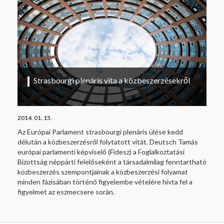
Strasbourgi plenáris vita a közbeszerzésekről
2014. 01. 15.
Az Európai Parlament strasbourgi plenáris ülése kedd
délután a közbeszerzésről folytatott vitát. Deutsch Tamás
európai parlamenti képviselő (Fidesz) a Foglalkoztatási
Bizottság néppárti felelőseként a társadalmilag fenntartható
közbeszerzés szempontjainak a közbeszerzési folyamat
minden fázisában történő figyelembe vételére hívta fel a
figyelmet az eszmecsere során.