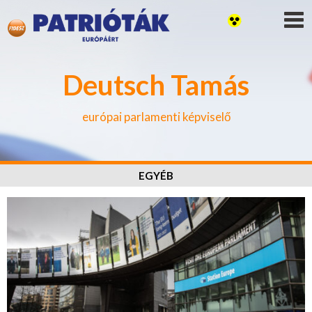
Deutsch Tamás
európai parlamenti képviselő
EGYÉB