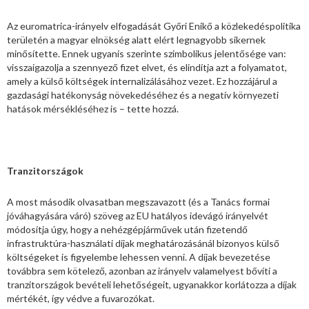
Az euromatrica-irányelv elfogadását Győri Enikő a közlekedéspolitika
területén a magyar elnökség alatt elért legnagyobb sikernek
minősítette. Ennek ugyanis szerinte szimbolikus jelentősége van:
visszaigazolja a szennyező fizet elvet, és elindítja azt a folyamatot,
amely a külső költségek internalizálásához vezet. Ez hozzájárul a
gazdasági hatékonyság növekedéséhez és a negatív környezeti
hatások mérsékléséhez is – tette hozzá.
Tranzitországok
A most második olvasatban megszavazott (és a Tanács formai
jóváhagyására váró) szöveg az EU hatályos idevágó irányelvét
módosítja úgy, hogy a nehézgépjárművek után fizetendő
infrastruktúra-használati díjak meghatározásánál bizonyos külső
költségeket is figyelembe lehessen venni. A díjak bevezetése
továbbra sem kötelező, azonban az irányelv valamelyest bővíti a
tranzitországok bevételi lehetőségeit, ugyanakkor korlátozza a díjak
mértékét, így védve a fuvarozókat.