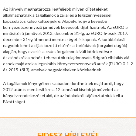
Az irányelv meghatározza, legfeljebb milyen díjtételeket
alkalmazhatnak a tagállamok a zajjal és a légszennyezéssel
kapcsolatos külső költségekre. Alapelv, hogy a kevésbé
környezetszennyező járművek kevesebb díjat fizetnek. Az EURO 5
minősítésű járművek 2013. december 31-ig, az EURO 6-osok 2017.
december 31-ig átmeneti mentességet is kapnak. A korábbiaknál
nagyobb lehet a díjak közötti eltérés a torlódások (forgalmi dugók)
alapján, hogy ezzel is a csúcsforgalmon kívüli közlekedésre
ösztönözzék a nehéz-teherautók tulajdonosait. Szigorú elbírálás alá
esnek majd azok a leginkább környezetszennyező autók (EURO 0-1-2
és 2015-től 3), amelyek hegyvidékeken közlekednek.
A tagállamok lényegében szabadon dönthetnek majd arról, hogy
2012 után is mentesítik-e a 12 tonnánál kisebb járműveket az
irányelv rendelkezései alól, de az indokokról tájékoztatniuk kell a
Bizottságot.
FIDESZ HÍRLEVÉL