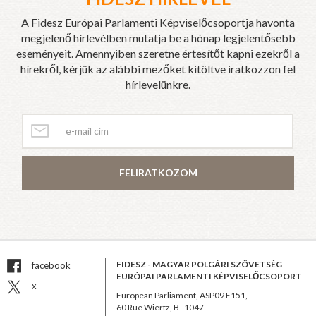
A Fidesz Európai Parlamenti Képviselőcsoportja havonta
megjelenő hírlevélben mutatja be a hónap legjelentősebb
eseményeit. Amennyiben szeretne értesítőt kapni ezekről a
hírekről, kérjük az alábbi mezőket kitöltve iratkozzon fel
hírlevelünkre.
FELIRATKOZOM
FIDESZ - MAGYAR POLGÁRI SZÖVETSÉG
facebook
EURÓPAI PARLAMENTI KÉPVISELŐCSOPORT
x
European Parliament, ASP09 E151,
60 Rue Wiertz, B–1047