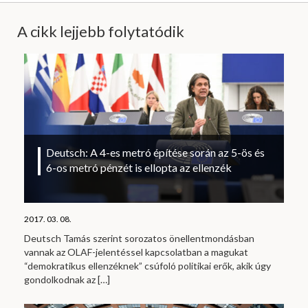
A cikk lejjebb folytatódik
Deutsch: A 4-es metró építése során az 5-ös és
6-os metró pénzét is ellopta az ellenzék
2017. 03. 08.
Deutsch Tamás szerint sorozatos önellentmondásban
vannak az OLAF-jelentéssel kapcsolatban a magukat
“demokratikus ellenzéknek” csúfoló politikai erők, akik úgy
gondolkodnak az
[…]