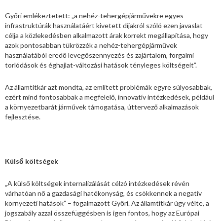
Győri emlékeztetett: „a nehéz-tehergépjárművekre egyes
infrastruktúrák használatáért kivetett díjakról szóló ezen javaslat
célja a közlekedésben alkalmazott árak korrekt megállapítása, hogy
azok pontosabban tükrözzék a nehéz-tehergépjárművek
használatából eredő levegőszennyezés és zajártalom, forgalmi
torlódások és éghajlat-változási hatások tényleges költségeit”.
Az államtitkár azt mondta, az említett problémák egyre súlyosabbak,
ezért mind fontosabbak a megfelelő, innovatív intézkedések, például
a környezetbarát járművek támogatása, úttervező alkalmazások
fejlesztése.
Külső költségek
„A külső költségek internalizálását célzó intézkedések révén
várhatóan nő a gazdasági hatékonyság, és csökkennek a negatív
környezeti hatások” – fogalmazott Győri. Az államtitkár úgy vélte, a
jogszabály azzal összefüggésben is igen fontos, hogy az Európai