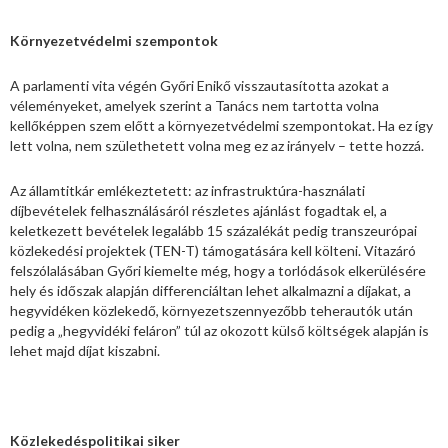
Környezetvédelmi szempontok
A parlamenti vita végén Győri Enikő visszautasította azokat a
véleményeket, amelyek szerint a Tanács nem tartotta volna
kellőképpen szem előtt a környezetvédelmi szempontokat. Ha ez így
lett volna, nem születhetett volna meg ez az irányelv – tette hozzá.
Az államtitkár emlékeztetett: az infrastruktúra-használati
díjbevételek felhasználásáról részletes ajánlást fogadtak el, a
keletkezett bevételek legalább 15 százalékát pedig transzeurópai
közlekedési projektek (TEN-T) támogatására kell költeni. Vitazáró
felszólalásában Győri kiemelte még, hogy a torlódások elkerülésére
hely és időszak alapján differenciáltan lehet alkalmazni a díjakat, a
hegyvidéken közlekedő, környezetszennyezőbb teherautók után
pedig a „hegyvidéki feláron” túl az okozott külső költségek alapján is
lehet majd díjat kiszabni.
Közlekedéspolitikai siker