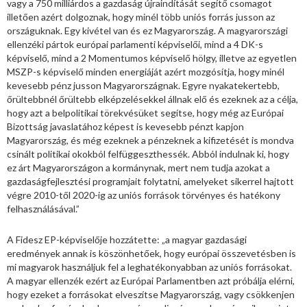
vagy a 750 milliárdos a gazdaság újraindítását segítő csomagot
illetően azért dolgoznak, hogy minél több uniós forrás jusson az
országuknak. Egy kivétel van és ez Magyarország. A magyarországi
ellenzéki pártok európai parlamenti képviselői, mind a 4 DK-s
képviselő, mind a 2 Momentumos képviselő hölgy, illetve az egyetlen
MSZP-s képviselő minden energiáját azért mozgósítja, hogy minél
kevesebb pénz jusson Magyarországnak. Egyre nyakatekertebb,
őrültebbnél őrültebb elképzelésekkel állnak elő és ezeknek az a célja,
hogy azt a belpolitikai törekvésüket segítse, hogy még az Európai
Bizottság javaslatához képest is kevesebb pénzt kapjon
Magyarország, és még ezeknek a pénzeknek a kifizetését is mondva
csinált politikai okokból felfüggeszthessék. Abból indulnak ki, hogy
ez árt Magyarországon a kormánynak, mert nem tudja azokat a
gazdaságfejlesztési programjait folytatni, amelyeket sikerrel hajtott
végre 2010-től 2020-ig az uniós források törvényes és hatékony
felhasználásával.”
A Fidesz EP-képviselője hozzátette: „a magyar gazdasági
eredmények annak is köszönhetőek, hogy európai összevetésben is
mi magyarok használjuk fel a leghatékonyabban az uniós forrásokat.
A magyar ellenzék ezért az Európai Parlamentben azt próbálja elérni,
hogy ezeket a forrásokat elveszítse Magyarország, vagy csökkenjen