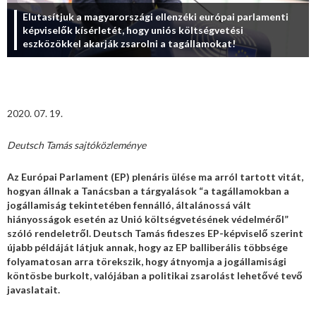
Elutasítjuk a magyarországi ellenzéki európai parlamenti
képviselők kísérletét, hogy uniós költségvetési
eszközökkel akarják zsarolni a tagállamokat!
2020. 07. 19.
Deutsch Tamás sajtóközleménye
Az Európai Parlament (EP) plenáris ülése ma arról tartott vitát,
hogyan állnak a Tanácsban a tárgyalások “a tagállamokban a
jogállamiság tekintetében fennálló, általánossá vált
hiányosságok esetén az Unió költségvetésének védelméről”
szóló rendeletről. Deutsch Tamás fideszes EP-képviselő szerint
újabb példáját látjuk annak, hogy az EP balliberális többsége
folyamatosan arra törekszik, hogy átnyomja a jogállamisági
köntösbe burkolt, valójában a politikai zsarolást lehetővé tevő
javaslatait.