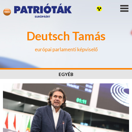
Deutsch Tamás
európai parlamenti képviselő
EGYÉB