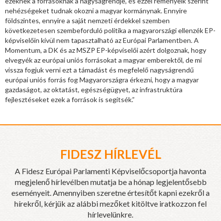
ezeknek a forrásoknak a nagyságrendje, és ezzel reményeik szerint
nehézségeket tudnak okozni a magyar kormánynak. Ennyire
földszintes, ennyire a saját nemzeti érdekkel szemben
következetesen szembeforduló politika a magyarországi ellenzék EP-
képviselőin kívül nem tapasztalható az Európai Parlamentben. A
Momentum, a DK és az MSZP EP-képviselői azért dolgoznak, hogy
elvegyék az európai uniós forrásokat a magyar emberektől, de mi
vissza fogjuk verni ezt a támadást és megfelelő nagyságrendű
európai uniós forrás fog Magyarországra érkezni, hogy a magyar
gazdaságot, az oktatást, egészségügyet, az infrastruktúra
fejlesztéseket ezek a források is segítsék.”
FIDESZ HÍRLEVÉL
A Fidesz Európai Parlamenti Képviselőcsoportja havonta
megjelenő hírlevélben mutatja be a hónap legjelentősebb
eseményeit. Amennyiben szeretne értesítőt kapni ezekről a
hírekről, kérjük az alábbi mezőket kitöltve iratkozzon fel
hírlevelünkre.