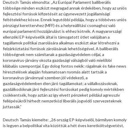
Deutsch Tamás elmondta: „Az Európai Parlament balliberális
többsége minden eszközt megragad annak érdekében, hogy az uniós
fejlesztési források kifizetését az úgynevezett jogállamisági
feltételekhez kösse. Ennek legutóbbi példája, hogy a többéves uniós
pénzügyi kerettervhez (MFF) és a helyreállítási csomaghoz való
európai parlamenti hozzájárulást is ehhez kötnék. A magyarországi
ellenzéki EP-képviselők által is támogatott ötlet valójában a
tagállamok politikai zsarolására alkalmas eszközt akar létrehozni a
felzárkóztatási források zárolásának lehetőségével. A balliberális
többségnek nem számítanak a gazdaságvédelem céljai, a
koronavírus-járvány okozta gazdasági válságból való mielőbbi
kilábalás szempontjai. Egy dolog fontos nekik: rágalmak és fake news
híresztelések alapján folyamatosan nyomás alatt tartsák a
koronavírus-járvánnyal szemben jól védekező, a
gazdaságvédelemben élen járó tagállamokat; a vállalkozásoknak,
gazdálkodóknak járó fejlesztési forrásokat pedig komoly mértékben
csökkentsék, hogy aztán az így elvett pénzeket például agresszív
fellépésükről hírhedt nemzetközi liberális jogvédő szervezeteknek
juttassák.”
Deutsch Tamás kiemelte: „26 ország EP-képviselői, bármilyen komoly
is legyen a belpolitikai vita közöttük a hét éves keretköltségvetést,