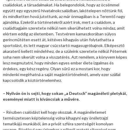
családokat, a társadalmakat. Ha belegondolok, hogy az öcsémmel
együtt egy egyszerű hivatalnokcsaládban, lakótelepen nőttünk föl,
és mindketten hová jutottunk, az már önmagában is a Teremtő nagy
ajándéka. Ezekről a történetekről azért írok, mert a családom, a
családtagjaim szeretete nélkül nem sikerülhetett volna mindaz, amit
elértem eddig az életemben. Testvérem kamaszkorában súlyos
gerincműtéten esett át, kétéves kihagyás után folytathatta a
sportolást, és lett magyar csúcstartó magasugróbajnok. Elképesztő
akaraterő kellett mindehhez, de a szüleink szeretete nélkül Péternek
soha nem sikerült volna a visszatérés. Azt remélem, a könyvem képes
lesz megmutatni, hogy minden egyes ember élete izgalmas és
érdekes, egy kész regény. Olyan sűrű ez a mostani kor, hogy
mindenki megírhatná a saját magántörténelmét, amely ezer szállal
kapcsolódik a köztörténelemhez.
– Nyilván ön is sejti, hogy sokan „a Deutsch” magánéleti pletykái,
eseményei miatt is kíváncsiak a művére.
– Részben csalódást kell hogy okozzak. A magánéletemet
természetesen képtelenség volna kihagyni egy önéletrajzi
tematikájú munkából, ám a privát szféra szentségét komolyan
veszem. Ráadásul egy úriember a nőknél aratott sikereivel nem