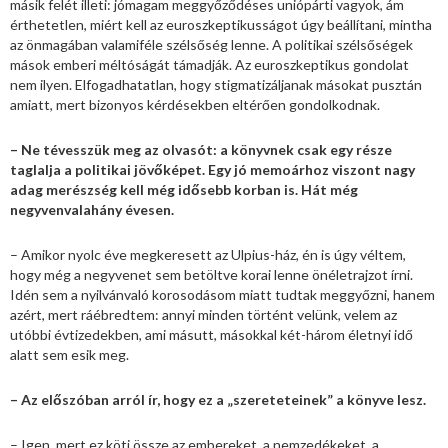
másik felét illeti: jómagam meggyőződéses uniópárti vagyok, ám
érthetetlen, miért kell az euroszkeptikusságot úgy beállítani, mintha
az önmagában valamiféle szélsőség lenne. A politikai szélsőségek
mások emberi méltóságát támadják. Az euroszkeptikus gondolat
nem ilyen. Elfogadhatatlan, hogy stigmatizáljanak másokat pusztán
amiatt, mert bizonyos kérdésekben eltérően gondolkodnak.
– Ne tévesszük meg az olvasót: a könyvnek csak egy része
taglalja a politikai jövőképet. Egy jó memoárhoz viszont nagy
adag merészség kell még idősebb korban is. Hát még
negyvenvalahány évesen.
– Amikor nyolc éve megkeresett az Ulpius-ház, én is úgy véltem,
hogy még a negyvenet sem betöltve korai lenne önéletrajzot írni.
Idén sem a nyilvánvaló korosodásom miatt tudtak meggyőzni, hanem
azért, mert ráébredtem: annyi minden történt velünk, velem az
utóbbi évtizedekben, ami másutt, másokkal két-három életnyi idő
alatt sem esik meg.
– Az előszóban arról ír, hogy ez a „szereteteinek” a könyve lesz.
– Igen, mert ez köti össze az embereket, a nemzedékeket, a