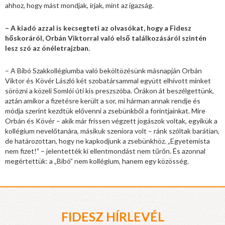
ahhoz, hogy mást mondjak, írjak, mint az igazság.
– A kiadó azzal is kecsegteti az olvasókat, hogy a Fidesz
hőskoráról, Orbán Viktorral való első találkozásáról szintén
lesz szó az önéletrajzban.
– A Bibó Szakkollégiumba való beköltözésünk másnapján Orbán
Viktor és Kövér László két szobatársammal együtt elhívott minket
sörözni a közeli Somlói úti kis preszszóba. Órákon át beszélgettünk,
aztán amikor a fizetésre került a sor, mi hárman annak rendje és
módja szerint kezdtük elővenni a zsebünkből a forintjainkat. Mire
Orbán és Kövér – akik már frissen végzett jogászok voltak, egyikük a
kollégium nevelőtanára, másikuk szeniora volt – ránk szóltak barátian,
de határozottan, hogy ne kapkodjunk a zsebünkhöz. „Egyetemista
nem fizet!” – jelentették ki ellentmondást nem tűrőn. És azonnal
megértettük: a „Bibó” nem kollégium, hanem egy közösség.
FIDESZ HÍRLEVÉL