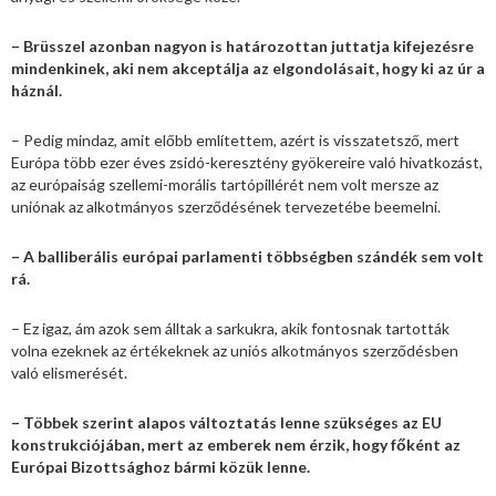
– Brüsszel azonban nagyon is határozottan juttatja kifejezésre
mindenkinek, aki nem akceptálja az elgondolásait, hogy ki az úr a
háznál.
– Pedig mindaz, amit előbb említettem, azért is visszatetsző, mert
Európa több ezer éves zsidó-keresztény gyökereire való hivatkozást,
az európaiság szellemi-morális tartópillérét nem volt mersze az
uniónak az alkotmányos szerződésének tervezetébe beemelni.
– A balliberális európai parlamenti többségben szándék sem volt
rá.
– Ez igaz, ám azok sem álltak a sarkukra, akik fontosnak tartották
volna ezeknek az értékeknek az uniós alkotmányos szerződésben
való elismerését.
–
Többek szerint alapos változtatás lenne szükséges az EU
konstrukciójában, mert az emberek nem érzik, hogy főként az
Európai Bizottsághoz bármi közük lenne.