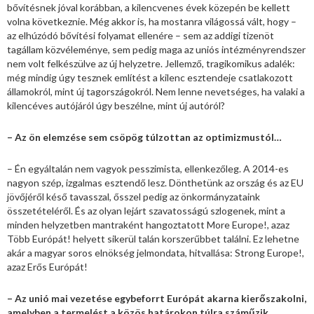
bővítésnek jóval korábban, a kilencvenes évek közepén be kellett
volna következnie. Még akkor is, ha mostanra világossá vált, hogy –
az elhúzódó bővítési folyamat ellenére – sem az addigi tizenöt
tagállam közvéleménye, sem pedig maga az uniós intézményrendszer
nem volt felkészülve az új helyzetre. Jellemző, tragikomikus adalék:
még mindig úgy tesznek említést a kilenc esztendeje csatlakozott
államokról, mint új tagországokról. Nem lenne nevetséges, ha valaki a
kilencéves autójáról úgy beszélne, mint új autóról?
– Az ön elemzése sem csöpög túlzottan az optimizmustól…
– Én egyáltalán nem vagyok pesszimista, ellenkezőleg. A 2014-es
nagyon szép, izgalmas esztendő lesz. Dönthetünk az ország és az EU
jövőjéről késő tavasszal, ősszel pedig az önkormányzataink
összetételéről. És az olyan lejárt szavatosságú szlogenek, mint a
minden helyzetben mantraként hangoztatott More Europe!, azaz
Több Európát! helyett sikerül talán korszerűbbet találni. Ez lehetne
akár a magyar soros elnökség jelmondata, hitvallása: Strong Europe!,
azaz Erős Európát!
– Az unió mai vezetése egybeforrt Európát akarna kierőszakolni,
amelyben a termelést a közös határokon túlra száműzik.