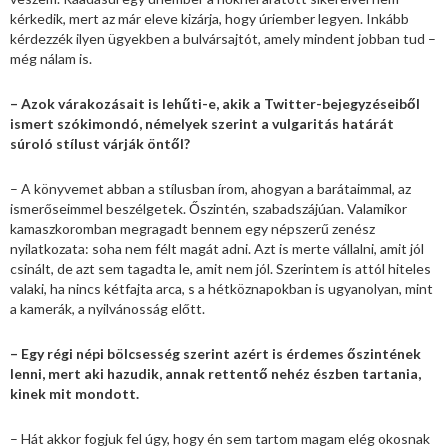
kérkedik, mert az már eleve kizárja, hogy úriember legyen. Inkább
kérdezzék ilyen ügyekben a bulvársajtót, amely mindent jobban tud –
még nálam is.
– Azok várakozásait is lehűti-e, akik a Twitter-bejegyzéseiből
ismert szókimondó, némelyek szerint a vulgaritás határát
súroló stílust várják öntől?
– A könyvemet abban a stílusban írom, ahogyan a barátaimmal, az
ismerőseimmel beszélgetek. Őszintén, szabadszájúan. Valamikor
kamaszkoromban megragadt bennem egy népszerű zenész
nyilatkozata: soha nem félt magát adni. Azt is merte vállalni, amit jól
csinált, de azt sem tagadta le, amit nem jól. Szerintem is attól hiteles
valaki, ha nincs kétfajta arca, s a hétköznapokban is ugyanolyan, mint
a kamerák, a nyilvánosság előtt.
– Egy régi népi bölcsesség szerint azért is érdemes őszintének
lenni, mert aki hazudik, annak rettentő nehéz észben tartania,
kinek mit mondott.
– Hát akkor fogjuk fel úgy, hogy én sem tartom magam elég okosnak