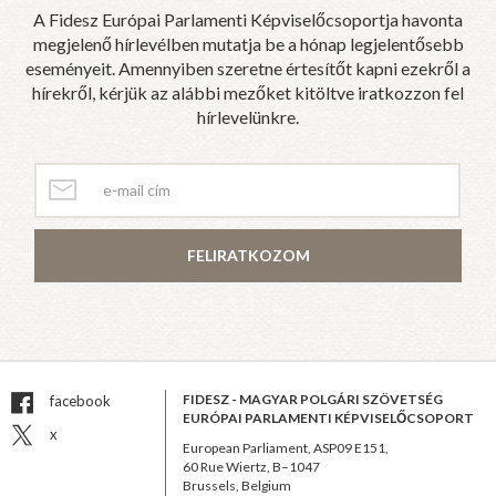
A Fidesz Európai Parlamenti Képviselőcsoportja havonta
megjelenő hírlevélben mutatja be a hónap legjelentősebb
eseményeit. Amennyiben szeretne értesítőt kapni ezekről a
hírekről, kérjük az alábbi mezőket kitöltve iratkozzon fel
hírlevelünkre.
FELIRATKOZOM
FIDESZ - MAGYAR POLGÁRI SZÖVETSÉG
facebook
EURÓPAI PARLAMENTI KÉPVISELŐCSOPORT
x
European Parliament, ASP09 E151,
60 Rue Wiertz, B–1047
Brussels, Belgium