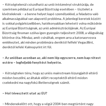
– Kétségtelenül csiszolható az unió intézményi struktúrája, de
szerintem például az Európai Bizottság esetében – tisztelet a
kivételeknek – a benne helyet kapó személyekkel, a feladatra való
alkalmasságukkal van alapvető probléma. A jelenlegi keretek között
is sokkal polgárközelibben, hatékonyabban lehetett volna működnie
az Európai Bizottságnak, az unió adminisztrációjának. Az Európai
Bizottság finoman szólva igen gyengén teljesített 2008, a világválság
kitörése óta. Mindaz, amit csináltak, engem arra a katonaorvosra
emlékeztet, aki minden problémára deréktól felfelé Vegacillint,
deréktól lefelé Kalmopyrint írt föl.
– Az unióban azonban az, aki nem lép egyszerre, nem kap rétest
estére – legfeljebb fenyítést helyette.
– Kétségtelen tény, hogy az uniós mainstream lózungjaitól eltérő
módon beszélni, az általuk előírt receptektől eltérő módon
cselekedni ma nagyfokú illetlenségnek számít.
– Hol tévesztett utat az EU?
– Mindenekelőtt ott, hogy a végül 2004-ben megtörtént nagy