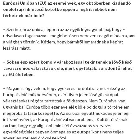
Európai Unióban (EU) az események, egy októberben kiadandó
önéletrajzi ihletésű kötetbe éppen a legfrissebbek nem
férhetnek már bele?
– Szerintem az unióval éppen az az egyik legnagyobb baj, hogy –
udvariasan fogalmazva – meglehetősen nehezen reagál mindarra, ami
a világban történik. Kétlem, hogy bármiről lemaradnék a kézirat
lezárása miatt.
– Sokan épp ezért komoly várakozással tekintenek a jövő késő
tavaszi uniós választások elé, mert úgy látják: sorsdöntő lehet
az EU életében.
– Magam is úgy vélem, hogy gyökeres fordulatra van szükség az
Európai Unió működésében, ezért ilyen jelentőségű európai
választásokat régóta tartottak a földrészen. Nem Európával van
ugyanis baj. Európa több ezer éve elég jól elboldogul a történelem
megpróbáltatásai közepette. Az európai együttműködés jelenlegi
intézményével, az Európai Unióval van probléma. Költői túlzásnak
tartom, hogy egy alig több mint fél évszázados szervezet
egyenlőségjelet tegyen önmaga és az európai kontinens teljes
anyagi és szellemi öröksége közé.