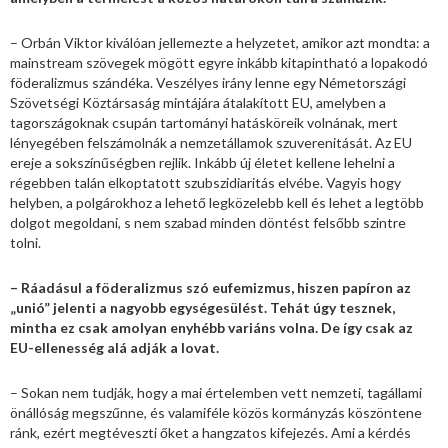
– Orbán Viktor kiválóan jellemezte a helyzetet, amikor azt mondta: a
mainstream szövegek mögött egyre inkább kitapintható a lopakodó
föderalizmus szándéka. Veszélyes irány lenne egy Németországi
Szövetségi Köztársaság mintájára átalakított EU, amelyben a
tagországoknak csupán tartományi hatásköreik volnának, mert
lényegében felszámolnák a nemzetállamok szuverenitását. Az EU
ereje a sokszínűségben rejlik. Inkább új életet kellene lehelni a
régebben talán elkoptatott szubszidiaritás elvébe. Vagyis hogy
helyben, a polgárokhoz a lehető legközelebb kell és lehet a legtöbb
dolgot megoldani, s nem szabad minden döntést felsőbb szintre
tolni.
– Ráadásul a föderalizmus szó eufemizmus, hiszen papíron az
„unió” jelenti a nagyobb egységesülést. Tehát úgy tesznek,
mintha ez csak amolyan enyhébb variáns volna. De így csak az
EU-ellenesség alá adják a lovat.
– Sokan nem tudják, hogy a mai értelemben vett nemzeti, tagállami
önállóság megszűnne, és valamiféle közös kormányzás köszöntene
ránk, ezért megtéveszti őket a hangzatos kifejezés. Ami a kérdés