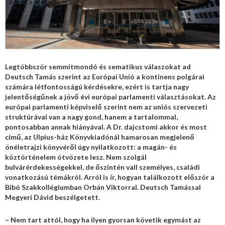
Legtöbbször semmitmondó és sematikus válaszokat ad
Deutsch Tamás szerint az Európai Unió a kontinens polgárai
számára létfontosságú kérdésekre, ezért is tartja nagy
jelentőségűnek a jövő évi európai parlamenti választásokat. Az
európai parlamenti képviselő szerint nem az uniós szervezeti
struktúrával van a nagy gond, hanem a tartalommal,
pontosabban annak hiányával. A Dr. dajcstomi akkor és most
című, az Ulpius-ház Könyvkiadónál hamarosan megjelenő
önéletrajzi könyvéről úgy nyilatkozott: a magán- és
köztörténelem ötvözete lesz. Nem szolgál
bulvárérdekességekkel, de őszintén vall személyes, családi
vonatkozású témákról. Arról is ír, hogyan találkozott először a
Bibó Szakkollégiumban Orbán Viktorral. Deutsch Tamással
Megyeri Dávid beszélgetett.
– Nem tart attól, hogy ha ilyen gyorsan követik egymást az