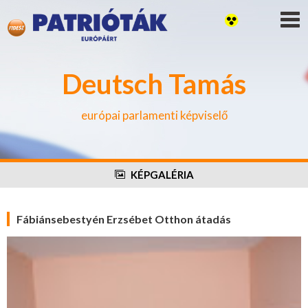
Deutsch Tamás
európai parlamenti képviselő
KÉPGALÉRIA
Fábiánsebestyén Erzsébet Otthon átadás