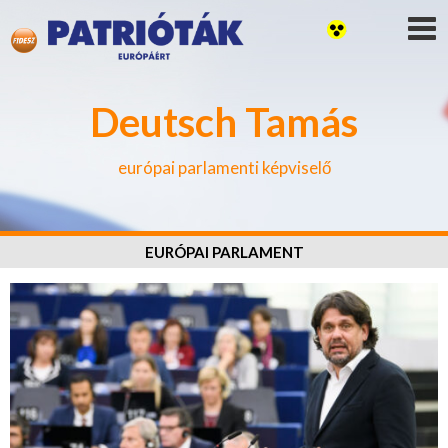
Deutsch Tamás
európai parlamenti képviselő
EURÓPAI PARLAMENT