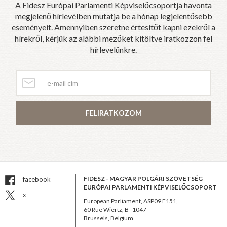
A Fidesz Európai Parlamenti Képviselőcsoportja havonta
megjelenő hírlevélben mutatja be a hónap legjelentősebb
eseményeit. Amennyiben szeretne értesítőt kapni ezekről a
hírekről, kérjük az alábbi mezőket kitöltve iratkozzon fel
hírlevelünkre.
FELIRATKOZOM
FIDESZ - MAGYAR POLGÁRI SZÖVETSÉG
facebook
EURÓPAI PARLAMENTI KÉPVISELŐCSOPORT
x
European Parliament, ASP09 E151,
60 Rue Wiertz, B–1047
Brussels, Belgium