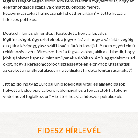
légitársaságok végső soron arra kényszerítik a fogyasztókat, hogy az
ellentmondásos szabályaik miatt különböző méretű
kézipoggyászokat halmozzanak fel otthonaikban” – tette hozzá a
fideszes politikus.
Deutsch Tamás elmondta: „Köztudott, hogy a fapados
légitársaságok úgy üzletelnek a jegyek árával, hogy a vásárlás végéig
elrejtik a kézipoggyász szállításáért járó különdíjat. A nem egyértelmű
reklámozás ezért félrevezetheti a fogyasztókat, akik azt hihetik, hogy
jobb ajánlatot kapnak, mint amilyenek valójában. Az is aggodalomra ad
okot, hogy a keresőmotorok tisztességtelen előnyhöz juttathatják
az ezeket a rendkívül alacsony viteldíjakat hirdető légitársaságokat”.
„Itt az idő, hogy az Európai Unió ideológiai viták és álmegoldások
helyett a belső piac valódi problémáival és a fogyasztók hatékony
védelmével foglalkozzon” – tették hozzá a fideszes politikusok.
FIDESZ HÍRLEVÉL