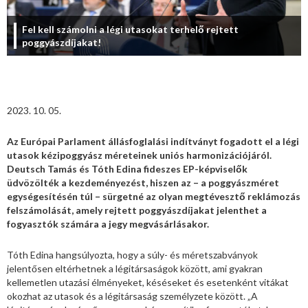
Fel kell számolni a légi utasokat terhelő rejtett
poggyászdíjakat!
2023. 10. 05.
Az Európai Parlament állásfoglalási indítványt fogadott el a légi
utasok kézipoggyász méreteinek uniós harmonizációjáról.
Deutsch Tamás és Tóth Edina fideszes EP-képviselők
üdvözölték a kezdeményezést, hiszen az – a poggyászméret
egységesítésén túl – sürgetné az olyan megtévesztő reklámozás
felszámolását, amely rejtett poggyászdíjakat jelenthet a
fogyasztók számára a jegy megvásárlásakor.
Tóth Edina hangsúlyozta, hogy a súly- és méretszabványok
jelentősen eltérhetnek a légitársaságok között, ami gyakran
kellemetlen utazási élményeket, késéseket és esetenként vitákat
okozhat az utasok és a légitársaság személyzete között. „A