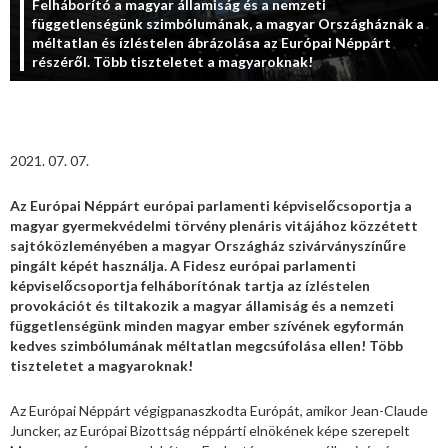
Felháborító a magyar államiság és a nemzeti
függetlenségünk szimbólumának, a magyar Országháznak a
méltatlan és ízléstelen ábrázolása az Európai Néppárt
részéről. Több tiszteletet a magyaroknak!
2021. 07. 07.
Az Európai Néppárt európai parlamenti képviselőcsoportja a
magyar gyermekvédelmi törvény plenáris vitájához közzétett
sajtóközleményében a magyar Országház szivárványszínűre
pingált képét használja. A Fidesz európai parlamenti
képviselőcsoportja felháborítónak tartja az ízléstelen
provokációt és tiltakozik a magyar államiság és a nemzeti
függetlenségünk minden magyar ember szívének egyformán
kedves szimbólumának méltatlan megcsúfolása ellen! Több
tiszteletet a magyaroknak!
Az Európai Néppárt végigpanaszkodta Európát, amikor Jean-Claude
Juncker, az Európai Bizottság néppárti elnökének képe szerepelt