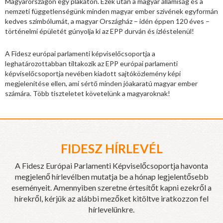
Magyarországon egy plakáton. Ezek után a magyar államiság és a
nemzeti függetlenségünk minden magyar ember szívének egyformán
kedves szimbólumát, a magyar Országház – idén éppen 120 éves –
történelmi épületét gúnyolja ki az EPP durván és ízléstelenül!
A Fidesz európai parlamenti képviselőcsoportja a
leghatározottabban tiltakozik az EPP európai parlamenti
képviselőcsoportja nevében kiadott sajtóközlemény képi
megjelenítése ellen, ami sértő minden jóakaratú magyar ember
számára. Több tiszteletet követelünk a magyaroknak!
FIDESZ HÍRLEVÉL
A Fidesz Európai Parlamenti Képviselőcsoportja havonta
megjelenő hírlevélben mutatja be a hónap legjelentősebb
eseményeit. Amennyiben szeretne értesítőt kapni ezekről a
hírekről, kérjük az alábbi mezőket kitöltve iratkozzon fel
hírlevelünkre.