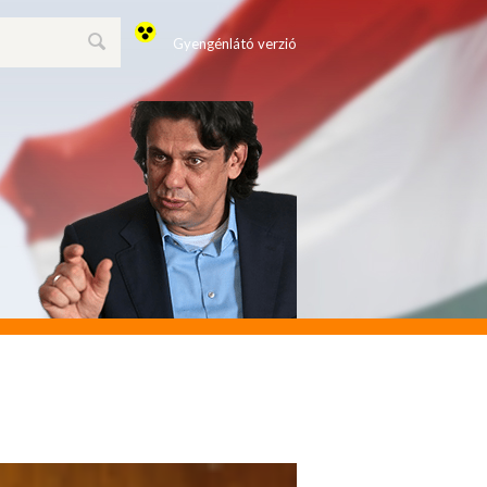
Gyengénlátó verzió