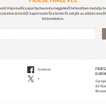
enti Képviselőcsoportja havonta megjelenő hírlevélben mutatja b
eretne értesítőt kapni ezekről a hírekről, kérjük az alábbi mezők
hírlevelünkre.
FIDES
facebook
EURÓ
x
Europe
60 Rue
Brusse