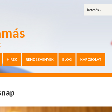
amás
ő
HÍREK
RENDEZVÉNYEK
BLOG
KAPCSOLAT
ésnap