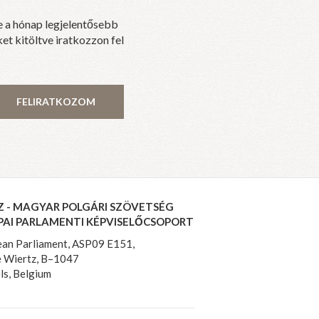
e a hónap legjelentősebb
et kitöltve iratkozzon fel
FELIRATKOZOM
Z - MAGYAR POLGÁRI SZÖVETSÉG
PAI PARLAMENTI KÉPVISELŐCSOPORT
an Parliament, ASP09 E151,
 Wiertz, B–1047
ls, Belgium